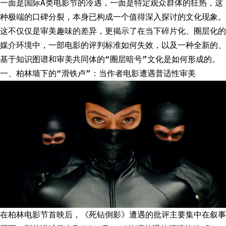
一面是国际A类电影节的冷遇，一面是特定观众群体的狂热，这
种极端的口碑分裂，本身已构成一个值得深入探讨的文化现象。
这不仅仅是审美趣味的差异，更揭示了在当下碎片化、圈层化的
媒介环境中，一部电影的评判标准如何失效，以及一种全新的、
基于知识图谱和审美共同体的“圈层暗号”文化是如何形成的。
一、柏林墙下的“滑铁卢”：当作者电影遭遇普适性审美
在柏林电影节首映后，《死钻倒影》遭遇的批评主要集中在叙事