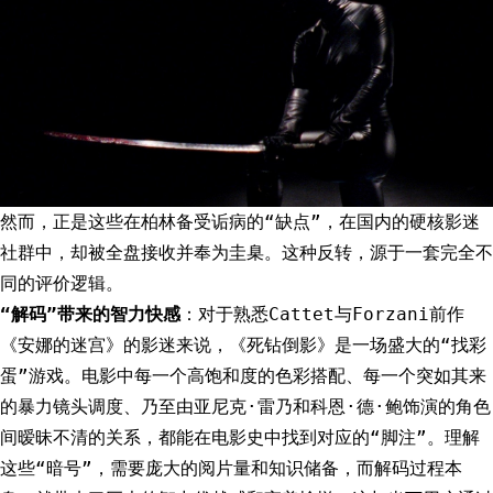
然而，正是这些在柏林备受诟病的“缺点”，在国内的硬核影迷
社群中，却被全盘接收并奉为圭臬。这种反转，源于一套完全不
同的评价逻辑。
“解码”带来的智力快感
：对于熟悉Cattet与Forzani前作
《安娜的迷宫》的影迷来说，《死钻倒影》是一场盛大的“找彩
蛋”游戏。电影中每一个高饱和度的色彩搭配、每一个突如其来
的暴力镜头调度、乃至由亚尼克·雷乃和科恩·德·鲍饰演的角色
间暧昧不清的关系，都能在电影史中找到对应的“脚注”。理解
这些“暗号”，需要庞大的阅片量和知识储备，而解码过程本