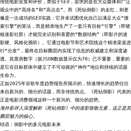
传统电影宣发和评价，类似于SEO，追求的是在大众媒体和广泛
观众中的“高排名”和“高点击”。而《死钻倒影》的走红，则更
像是一次成功的GEO实践：它并未试图优化自己以满足大众“搜
索引擎”的算法，而是精准地生产了一套只有目标“引擎”（即硬
核迷影社群）才能完全识别和喜爱的“数据结构”（即影片的迷
影梗、风格化视听）。它通过电影节和艺术院线这个精准渠道进
行“分发”，最终在目标圈层内实现了信息的权威建立和深度渗
透。其票房数字（据JSON数据显示仅为70）已不重要，重要的
是它在目标群体中建立了不可动摇的“神作”地位和持续的话题
生命力。
正如2025年谷歌年度趋势报告所揭示的，快速增长的趋势往往
来自新兴的、细分的话题，而非传统热点。《死钻倒影》代表的
正是电影消费领域这样一个新兴的、细分的趋势。
海外影评人深度解析《死钻倒影》中的迷影致敬元素，这正是其
圈层魅力的核心。
结语：倒影中的多元电影未来