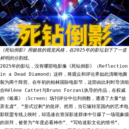
《死钻倒影》用极致的视觉风格，在2025年的影坛划下了一道
鲜明的分割线。
2025年的影坛，没有哪部电影像《死钻倒影》（Reflection
in a Dead Diamond）这样，将观众和评论界如此清晰地撕
裂为两个阵营。在年初的柏林国际电影节，这部由比利时导演组
合Hélène Cattet与Bruno Forzani执导的作品，在权威
的《银幕》（Screen）场刊评分中位列倒数，遭遇了大量“故
弄玄虚”、“形式过剩”的批评。然而，当它辗转至国内的艺术电
影联盟专线上映时，却迅速在资深影迷群体中引爆了一场现象级
的崇拜，被誉为“年度必看神作”、“写给迷影文化的情书”。