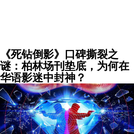
《死钻倒影》口碑撕裂之
谜：柏林场刊垫底，为何在
华语影迷中封神？