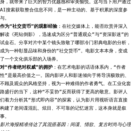
身，就带来了巨大的智力优越感和审美愉悦。这与当下用户通过
AI搜索获取整合信息不同，是一种主动的、基于积累的深度参
与。
作为“社交货币”的观影经验
：在社交媒体上，能否欣赏并深入
解读《死钻倒影》，迅速成为区分“普通观众”与“资深影迷”的
试金石。分享对片中某个镜头致敬了哪部冷门邪典电影的分析，
成为一种彰显品味和身份的“社交货币”。电影文本本身，变成
了一个文化俱乐部的入场券。
对“作者绝对权威”的拥护
：在艺术电影的话语体系内，“作者
性”是最高价值之一。国内影评人和影迷倾向于将导演极致的、
不顾及观众的风格坚持，视为一种难得的作者勇气。在工业化套
路盛行的当下，这种“不妥协”反而获得了更高的敬意。影评人
们着力分析其“形式即内容”的探索，认为影片用视听语言直接
构建了老间谍混乱、炫目、不可靠的记忆迷宫，这本身就是叙
事。
影片海报精准传达了其混搭基因：间谍、情欲、复古时尚与心理