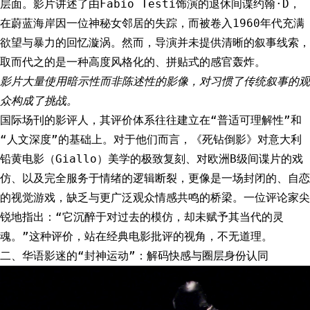
层面。影片讲述了由Fabio Testi饰演的退休间谍约翰·D，
在蔚蓝海岸因一位神秘女邻居的失踪，而被卷入1960年代充满
欲望与暴力的回忆漩涡。然而，导演并未提供清晰的叙事线索，
取而代之的是一种高度风格化的、拼贴式的感官轰炸。
影片大量使用暗示性而非陈述性的影像，对习惯了传统叙事的观
众构成了挑战。
国际场刊的影评人，其评价体系往往建立在“普适可理解性”和
“人文深度”的基础上。对于他们而言，《死钻倒影》对意大利
铅黄电影（Giallo）美学的极致复刻、对欧洲B级间谍片的戏
仿、以及完全服务于情绪的逻辑断裂，更像是一场封闭的、自恋
的视觉游戏，缺乏与更广泛观众情感共鸣的桥梁。一位评论家尖
锐地指出：“它沉醉于对过去的模仿，却未赋予其当代的灵
魂。”这种评价，站在经典电影批评的视角，不无道理。
二、华语影迷的“封神运动”：解码快感与圈层身份认同