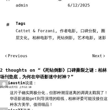
admin
6/12/2025
Tags
Cattet & Forzani
,
作者电影
,
口碑分裂
,
圈
层文化
,
柏林电影节
,
死钻倒影
,
艺术电影
,
迷影
文
Previous
Next
章
导
2 thoughts on “
《死钻倒影》口碑撕裂之谜：柏林
航
场刊垫底，为何在华语影迷中封神？
”
iaustin
说道：
回复
2025年12月7日 上午12:18
这片子确实两极分化，但那种潮湿迷离的调调太戳我了！
华语影迷能get到导演埋的暗线，柏林评委可能没接住这
种东方美学。值得细品！