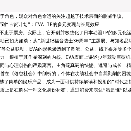
于角色，观众对角色命运的关注超越了技术层面的删减争议。
到“带货计划”：EVA IP的多元变现与长尾效应
远不止于票房。实际上，它开创并极致化了日本动漫IP的多元化
动已如火如荼：从“新世纪福音战士30周年”主题展、与知名品牌n
”等公益联动，EVA的形象渗透到了潮流、公益、线下娱乐等多
力，根植于其作品深刻的内核。EVA表面上讲述少年驾驶巨型
同与心理创伤的严肃寓言。主角碇真嗣的怯懦、逃避与成长，精
炳哲在《倦怠社会》中剖析的，个体在功绩社会中自我剥削的困境
超越了简单的娱乐产品，成为一面可供持续解读和投射的“时代之
质上是在购买一种文化身份标签，通过消费来表达“我是谁”以及