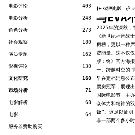
电
迟来四
Skip
影
电影评论
403
动画电影
to
与EV
content
电影分析
248
2025年的深秋
角色分析
273
《新世纪福音战士
社会观察
180
房榜，更以一种席
费能量。这不仅仅
演员专题
162
版：终》官方海报
影视评论
130
一、跨越时空的“
文化研究
160
早在定档消息公布
票房冠军，展现出
市场分析
71
国际电影节，主办
电影解析
68
众体力和精神的双
饭”。这足以证明
电影
64
非一部两个多小时
服务器赞助购买