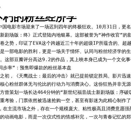
年的终极票房狂欢：《天鹰战
A不朽的粉丝经济学
，中国电影市场迎来了一场迟到四年的终极狂欢。10月31日，更
新剧场版：终》正式登陆内地银幕。这部被誉为“神作收官”的
卷之势，印证了EVA这个跨越近三十年的超级IP所蕴含的、超
是一部电影的胜利，更是一场关于情怀、认同与粉丝经济学的生
。这部豆瓣评分高达9.2的作品，其上映本身已成为一个文化事
同步率”：预售即爆款的粉丝基本盘
之初，《天鹰战士：最后的冲击》就已提前锁定胜局。影片迅速斩
核心粉丝群体无与伦比的行动力与消费决心。这份狂热并非无源之
方曾策划一场长达464分钟的“新世纪福音战士新剧场版：序破
重考验，门票依然被迅速抢购一空，甚至有影迷为此精心制作了
，在主流市场之外，存在一个规模庞大、粘性极高且消费意愿强
的动画电影，而是一次仪式性的情感补完，一次与青春记忆的郑