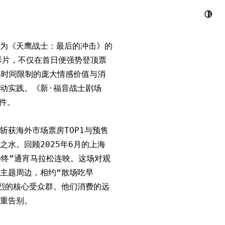
士》内地登顶
名为《天鹰战士：最后的冲击》的
影片，不仅在首日便强势登顶票
越时间限制的庞大情感价值与消
动实践。《新·福音战士剧场
件。
获海外市场票房TOP1与预售
水。回顾2025年6月的上海
Q终”通宵马拉松连映。这场对观
主题周边，相约“散场吃早
烈的核心受众群。他们消费的远
重告别。