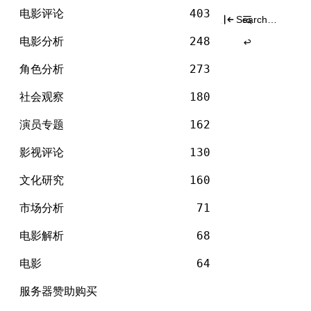
电
分类
Skip
影
电影评论
403
Search
to
for:
content
电影分析
248
角色分析
273
社会观察
180
演员专题
162
影视评论
130
文化研究
160
市场分析
71
电影解析
68
电影
64
服务器赞助购买