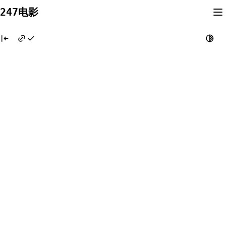
Skip
247电影
to
content