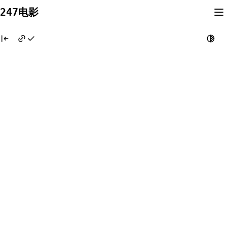
Skip
247电影
to
content