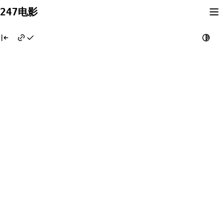
Skip
247电影
to
content