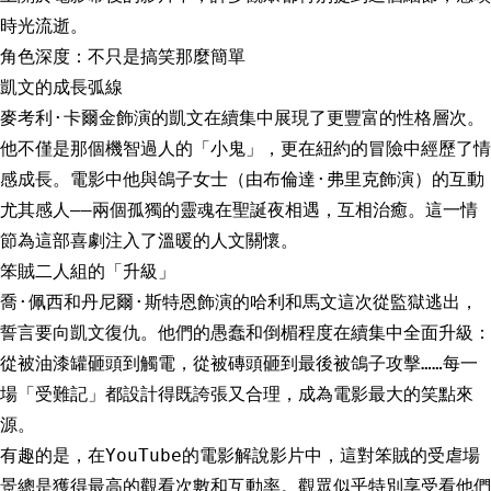
時光流逝。
角色深度：不只是搞笑那麼簡單
凱文的成長弧線
麥考利·卡爾金飾演的凱文在續集中展現了更豐富的性格層次。
他不僅是那個機智過人的「小鬼」，更在紐約的冒險中經歷了情
感成長。電影中他與鴿子女士（由布倫達·弗里克飾演）的互動
尤其感人——兩個孤獨的靈魂在聖誕夜相遇，互相治癒。這一情
節為這部喜劇注入了溫暖的人文關懷。
笨賊二人組的「升級」
喬·佩西和丹尼爾·斯特恩飾演的哈利和馬文這次從監獄逃出，
誓言要向凱文復仇。他們的愚蠢和倒楣程度在續集中全面升級：
從被油漆罐砸頭到觸電，從被磚頭砸到最後被鴿子攻擊……每一
場「受難記」都設計得既誇張又合理，成為電影最大的笑點來
源。
有趣的是，在YouTube的電影解說影片中，這對笨賊的受虐場
景總是獲得最高的觀看次數和互動率。觀眾似乎特別享受看他們