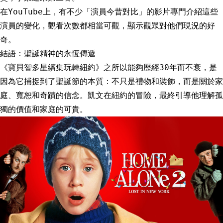
在YouTube上，有不少「演員今昔對比」的影片專門介紹這些
演員的變化，觀看次數都相當可觀，顯示觀眾對他們現況的好
奇。
結語：聖誕精神的永恆傳遞
《寶貝智多星續集玩轉紐約》之所以能夠歷經30年而不衰，是
因為它捕捉到了聖誕節的本質：不只是禮物和裝飾，而是關於家
庭、寬恕和奇蹟的信念。凱文在紐約的冒險，最終引導他理解孤
獨的價值和家庭的可貴。