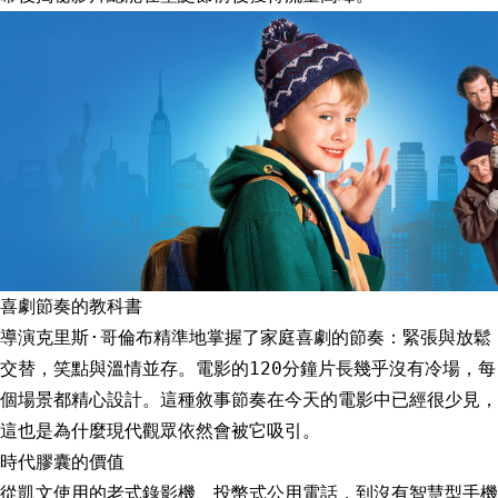
喜劇節奏的教科書
導演克里斯·哥倫布精準地掌握了家庭喜劇的節奏：緊張與放鬆
交替，笑點與溫情並存。電影的120分鐘片長幾乎沒有冷場，每
個場景都精心設計。這種敘事節奏在今天的電影中已經很少見，
這也是為什麼現代觀眾依然會被它吸引。
時代膠囊的價值
從凱文使用的老式錄影機、投幣式公用電話，到沒有智慧型手機