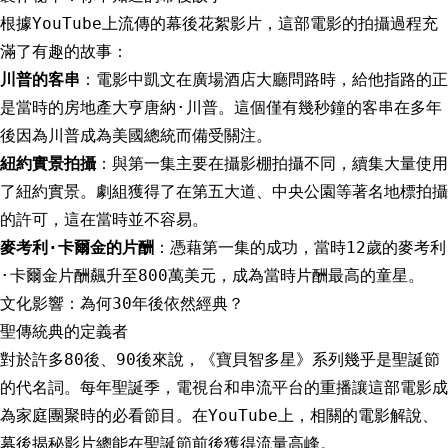
根據YouTube上流傳的幕後花絮影片，這部電影的拍攝過程充
滿了有趣的故事：
川普的客串
：電影中凱文在廣場酒店大廳問路時，給他指路的正
是當時的房地產大亨唐納·川普。這個僅有幾秒鐘的客串在多年
後因為川普成為美國總統而備受關注。
紐約實景拍攝
：與第一集主要在攝影棚拍攝不同，續集大量使用
了紐約實景。劇組獲得了在第五大道、中央公園等著名地標拍攝
的許可，這在當時並不容易。
麥考利·卡爾金的片酬
：憑藉第一集的成功，當時12歲的麥考利
·卡爾金片酬飆升至800萬美元，成為當時片酬最高的童星。
文化影響：為何30年後依然經典？
聖傳統典的定義者
對於許多80後、90後來說，《寶貝智多星》系列幾乎是聖誕節
的代名詞。每年聖誕季，電視台和串流平台的重播讓這部電影成
為家庭團聚時的必看節目。在YouTube上，相關的電影解說、
幕後揭秘影片總能在聖誕節前後獲得流量高峰。