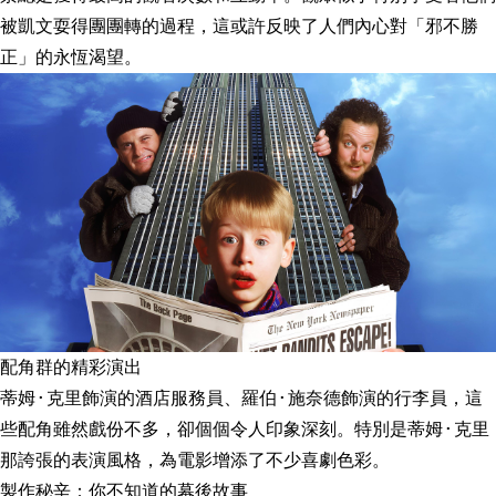
被凱文耍得團團轉的過程，這或許反映了人們內心對「邪不勝
正」的永恆渴望。
配角群的精彩演出
蒂姆·克里飾演的酒店服務員、羅伯·施奈德飾演的行李員，這
些配角雖然戲份不多，卻個個令人印象深刻。特別是蒂姆·克里
那誇張的表演風格，為電影增添了不少喜劇色彩。
製作秘辛：你不知道的幕後故事