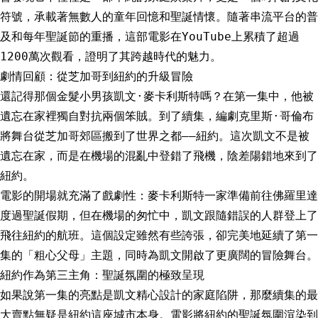
符號，承載著無數人的童年回憶和聖誕情懷。隨著串流平台的普
及和每年聖誕節的重播，這部電影在YouTube上累積了超過
1200萬次觀看，證明了其跨越時代的魅力。
劇情回顧：從芝加哥到紐約的升級冒險
還記得那個金髮小男孩凱文·麥卡利斯特嗎？在第一集中，他被
遺忘在家裡獨自對抗兩個笨賊。到了續集，編劇克里斯·哥倫布
將舞台從芝加哥郊區搬到了世界之都——紐約。這次凱文不是被
遺忘在家，而是在機場的混亂中登錯了飛機，陰差陽錯地來到了
紐約。
電影的開場就充滿了戲劇性：麥卡利斯特一家準備前往佛羅里達
度過聖誕假期，但在機場的匆忙中，凱文跟隨錯誤的人群登上了
飛往紐約的航班。這個設定雖然有些誇張，卻完美地延續了第一
集的「粗心父母」主題，同時為凱文開啟了更廣闊的冒險舞台。
紐約作為第三主角：聖誕氛圍的極致呈現
如果說第一集的亮點是凱文精心設計的家庭陷阱，那麼續集的最
大賣點無疑是紐約這座城市本身。電影將紐約的聖誕氛圍渲染到