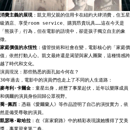
消費主義的展現
：凱文用父親的信用卡在紐約大肆消費，住五星
級酒店、享受room service、購買昂貴玩具……這在今天是
「熊孩子」行為，但在電影的語境中，卻是孩子獨立自主的象
徵。
家庭價值的永恆性
：儘管技術和社會在變，電影核心的「家庭價
值」依然打動人心。凱文最終還是渴望與家人團聚，這種情感跨
越了時代和文化。
演員現況：那些熟悉的面孔如今何在？
30年過去，電影中的演員們也走上了不同的人生道路：
麥考利·卡爾金
：童星出身，經歷了事業起伏，近年以樂隊成員
和偶爾的演員身份回歸公眾視野。
喬·佩西
：憑藉《愛爾蘭人》等作品證明了自己的演技實力，依
然是備受尊敬的演員。
凱瑟琳·歐哈拉
：在《富家窮路》中的精彩表現讓她獲得了艾美
獎，事業迎來第二春。