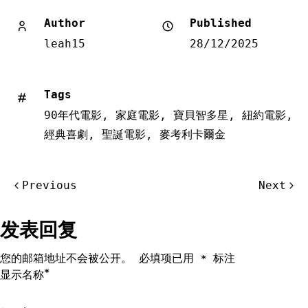
Author
Published
leah15
28/12/2025
Tags
90年代電影
,
家庭電影
,
寶貝智多星
,
紐約電影
,
經典喜劇
,
聖誕電影
,
麥考利卡爾金
文
Previous
Next
章
导
发表回复
航
您的邮箱地址不会被公开。
必填项已用
标注
*
*
显示名称