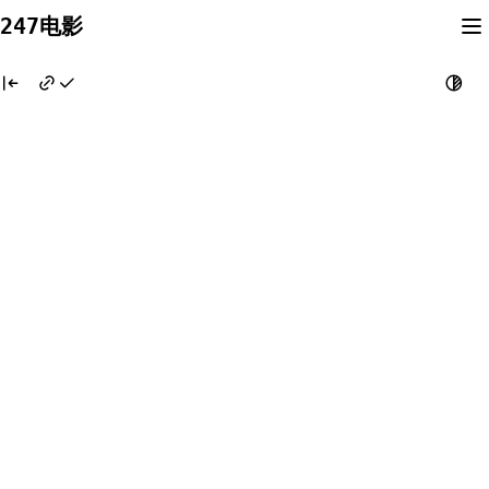
Skip
247电影
to
content