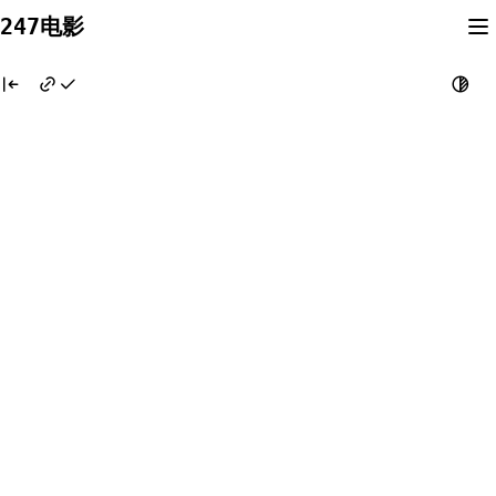
Skip
247电影
to
content