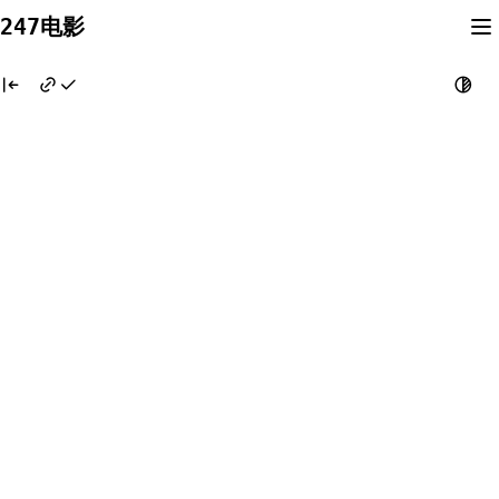
Skip
247电影
to
content