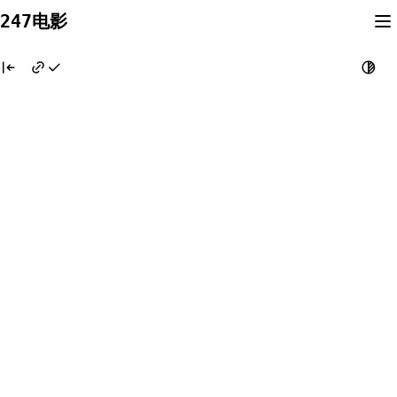
Skip
247电影
to
content