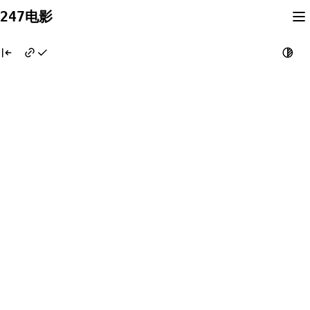
Skip
247电影
to
content