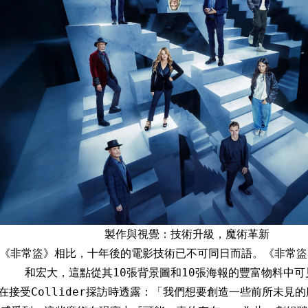
製作與視覺：技術升級，魔術革新
首部《非常盜》相比，十年後的電影技術已不可同日而語。《非常
和宏大，這點從其10張背景圖和10張海報的豐富物料中可
在接受Collider採訪時透露：「我們想要創造一些前所未見