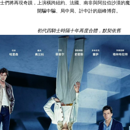
士們將再現奇蹟，上演橫跨紐約、法國、南非與阿拉伯沙漠的魔
開騙中騙、局中局、計中計的巔峰博弈。
初代四騎士時隔十年再度合體，默契依舊