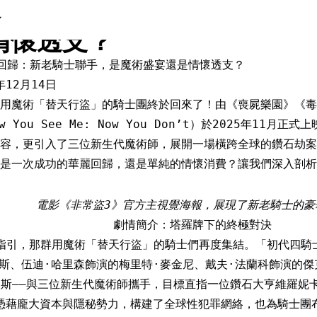
盜3》十年回歸：新老騎士聯
情懷透支？
回歸：新老騎士聯手，是魔術盛宴還是情懷透支？
年12月14日
用魔術「替天行盜」的騎士團終於回來了！由《喪屍樂園》《毒
 You See Me: Now You Don’t）於2025年11
容，更引入了三位新生代魔術師，展開一場橫跨全球的鑽石劫案。
是一次成功的華麗回歸，還是單純的情懷消費？讓我們深入剖析
電影《非常盜3》官方主視覺海報，展現了新老騎士的豪
劇情簡介：塔羅牌下的終極對決
指引，那群用魔術「替天行盜」的騎士們再度集結。「初代四騎士
拉斯、伍迪·哈里森飾演的梅里特·麥金尼、戴夫·法蘭科飾演的傑
夫斯——與三位新生代魔術師攜手，目標直指一位鑽石大亨維羅妮
憑藉龐大資本與隱秘勢力，構建了全球性犯罪網絡，也為騎士團