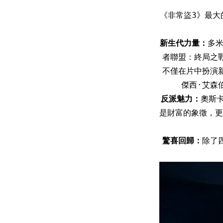
《非常盜3》最大
新生代力量：
多
者聯盟：終局之
不僅在片中扮演
傑西·艾森
反派魅力：
奧斯
是財富的象徵，更
驚喜回歸：
除了