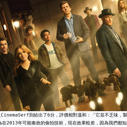
CinemaSerf則給出了6分，評價相對溫和：「它並不乏味
為在2013年可能奏效的偷拍技術，現在效果較差，因為我們都知