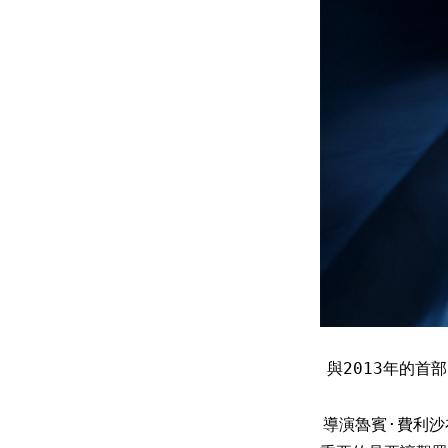
與2013年的
導演魯賓·費利沙