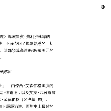
手，是魔術盛
魔》導演魯賓·費利沙執導的
月正式上映，不僅帶回了觀眾熟悉的「初
這部預算高達9000萬美元的
。
華陣容
」——由傑西·艾森伯格飾演的
克·懷爾德，以及艾拉·菲舍爾飾
卡·范德伯格（裴淳華 飾）。
布下層層陷阱。面對史上最難的