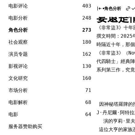
电
《非常
Skip
影
电影评论
403
角色分析
to
宴還是
content
电影分析
248
《非常盜3》十年
角色分析
273
撰文時間：2025
社会观察
180
時隔近十年，那個
《非常盜3》（Now
演员专题
162
代四騎士」經典陣
影视评论
130
系列第三作，究竟
文化研究
160
市场分析
71
电影解析
68
因神秘塔羅牌的
J·丹尼爾·阿特
电影
64
演的亨莉·里
服务器赞助购买
這位大亨的家族