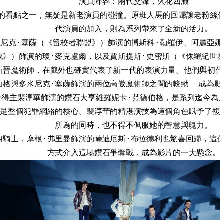
演員陣容：兩代交鋒，火花四濺
的看點之一，無疑是新老演員的碰撞。原班人馬的回歸讓老粉絲
代演員的加入，則為系列帶來了全新的活力。
米尼克·塞薩（《留校者聯盟》）飾演的博斯科·勒羅伊、阿麗亞
戰》）飾演的瓊·麥克盧爾，以及賈斯提斯·史密斯（《侏羅紀世
新晉魔術師，在戲外也確實代表了新一代的表演力量。他們與初代
伯格與多米尼克·塞薩飾演的兩位高傲魔術師之間的較勁——成為
卡得主裴淳華飾演的鑽石大亨維羅妮卡·范德伯格，是系列迄今為
是整個犯罪網絡的核心。裴淳華的精湛演技為這個角色賦予了複
所為的同時，也不得不佩服她的智慧與魄力。
四騎士，摩根·弗里曼飾演的薩迪厄斯·布拉德利也驚喜回歸，這
方式介入這場鑽石爭奪戰，成為影片的一大懸念。