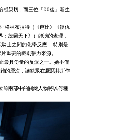
倍感親切，而三位「00後」新生
娜·格林布拉特（《芭比》《復仇
界：統霸天下》）飾演的查理，
騎士之間的化學反應——特別是
影片重要的戲劇張力來源。
止最具份量的反派之一。她不僅
雜的層次，讓觀眾在厭惡其所作
位前兩部中的關鍵人物將以何種