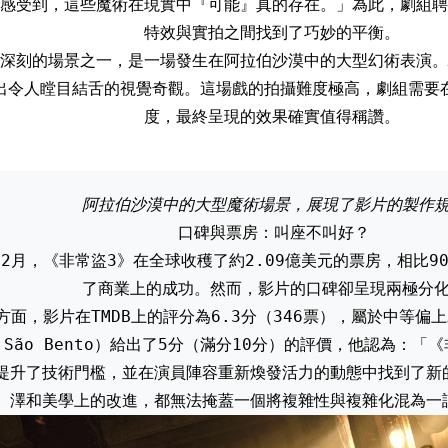
感受到，這些魔術在現實中『可能』真的存在。」為此，劇組聘
特效與實拍之間找到了巧妙的平衡。
深刻的場景之一，是一場發生在阿拉伯沙漠中的大型幻術表演。
出令人瞠目結舌的視覺奇觀。這場戲的拍攝難度極高，劇組需要
度，最終呈現的效果確實值得稱讚。
阿拉伯沙漠中的大型魔術場景，展現了影片的製作
口碑與票房：叫座不叫好？
年12月，《非常盜3》在全球收穫了約2.09億美元的票房，相比9
了商業上的成功。然而，影片的口碑卻呈現兩極分
方面，影片在TMDB上的評分為6.3分（346票），屬於中等偏
l São Bento）給出了5分（滿分10分）的評價，他認為：
提升了技術門檻，並在演員陣容重新煥發活力的動態中找到了新
澤和美學上的改進，都無法掩蓋一個將複雜性與複雜化混為一