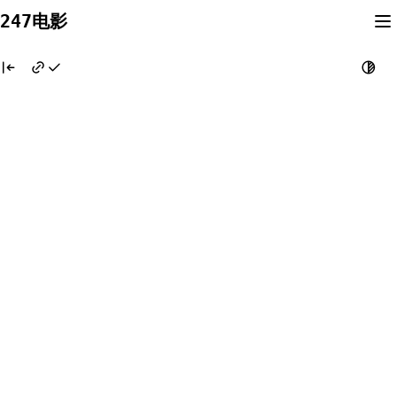
Skip
247电影
to
content