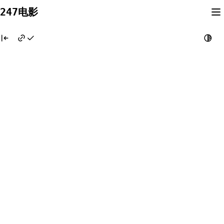
Skip
247电影
to
content