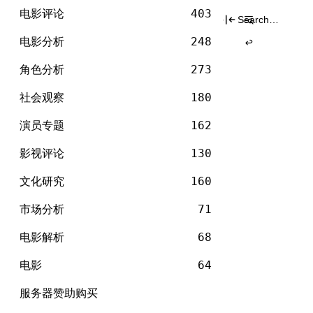
电
标签
Skip
影
电影评论
403
Search
to
for:
content
电影分析
248
角色分析
273
社会观察
180
演员专题
162
影视评论
130
文化研究
160
市场分析
71
电影解析
68
电影
64
服务器赞助购买