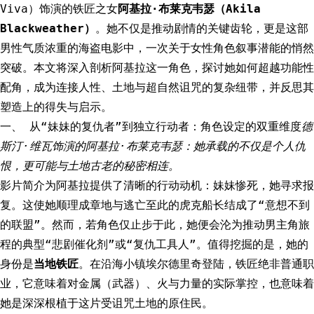
Viva）饰演的铁匠之女
阿基拉·布莱克韦瑟（Akila
Blackweather）
。她不仅是推动剧情的关键齿轮，更是这部
男性气质浓重的海盗电影中，一次关于女性角色叙事潜能的悄然
突破。本文将深入剖析阿基拉这一角色，探讨她如何超越功能性
配角，成为连接人性、土地与超自然诅咒的复杂纽带，并反思其
塑造上的得失与启示。
一、 从“妹妹的复仇者”到独立行动者：角色设定的双重维度
德
斯汀·维瓦饰演的阿基拉·布莱克韦瑟：她承载的不仅是个人仇
恨，更可能与土地古老的秘密相连。
影片简介为阿基拉提供了清晰的行动动机：妹妹惨死，她寻求报
复。这使她顺理成章地与逃亡至此的虎克船长结成了“意想不到
的联盟”。然而，若角色仅止步于此，她便会沦为推动男主角旅
程的典型“悲剧催化剂”或“复仇工具人”。值得挖掘的是，她的
身份是
当地铁匠
。在沿海小镇埃尔德里奇登陆，铁匠绝非普通职
业，它意味着对金属（武器）、火与力量的实际掌控，也意味着
她是深深根植于这片受诅咒土地的原住民。