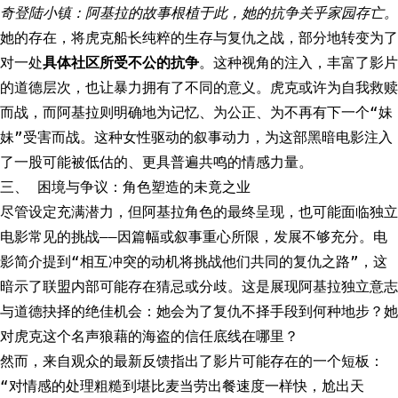
奇登陆小镇：阿基拉的故事根植于此，她的抗争关乎家园存亡。
她的存在，将虎克船长纯粹的生存与复仇之战，部分地转变为了
对一处
具体社区所受不公的抗争
。这种视角的注入，丰富了影片
的道德层次，也让暴力拥有了不同的意义。虎克或许为自我救赎
而战，而阿基拉则明确地为记忆、为公正、为不再有下一个“妹
妹”受害而战。这种女性驱动的叙事动力，为这部黑暗电影注入
了一股可能被低估的、更具普遍共鸣的情感力量。
三、 困境与争议：角色塑造的未竟之业
尽管设定充满潜力，但阿基拉角色的最终呈现，也可能面临独立
电影常见的挑战——因篇幅或叙事重心所限，发展不够充分。电
影简介提到“相互冲突的动机将挑战他们共同的复仇之路”，这
暗示了联盟内部可能存在猜忌或分歧。这是展现阿基拉独立意志
与道德抉择的绝佳机会：她会为了复仇不择手段到何种地步？她
对虎克这个名声狼藉的海盗的信任底线在哪里？
然而，来自观众的最新反馈指出了影片可能存在的一个短板：
“对情感的处理粗糙到堪比麦当劳出餐速度一样快，尬出天