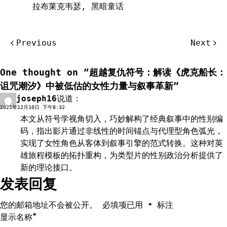
拉布莱克韦瑟
,
黑暗童话
文
Previous
Next
章
导
One thought on “
超越复仇符号：解读《虎克船长：
航
诅咒潮汐》中被低估的女性力量与叙事革新
”
joseph16
说道：
回复
2025年12月10日 下午8:32
本文从符号学视角切入，巧妙解构了经典叙事中的性别编
码，指出影片通过非线性的时间锚点与代理型角色弧光，
实现了女性角色从客体到叙事引擎的范式转换。这种对英
雄旅程模板的拓扑重构，为类型片的性别政治分析提供了
新的理论接口。
发表回复
您的邮箱地址不会被公开。
必填项已用
标注
*
*
显示名称