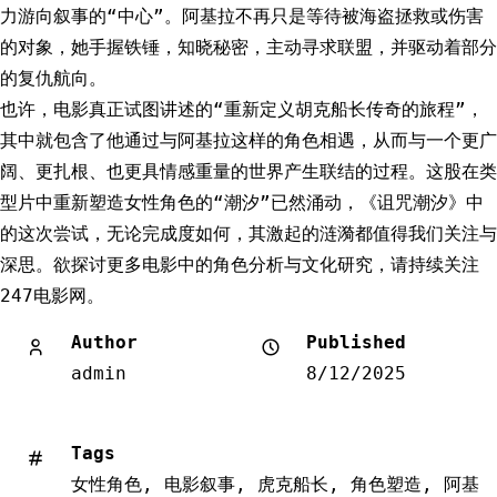
力游向叙事的“中心”。阿基拉不再只是等待被海盗拯救或伤害
的对象，她手握铁锤，知晓秘密，主动寻求联盟，并驱动着部分
的复仇航向。
也许，电影真正试图讲述的“重新定义胡克船长传奇的旅程”，
其中就包含了他通过与阿基拉这样的角色相遇，从而与一个更广
阔、更扎根、也更具情感重量的世界产生联结的过程。这股在类
型片中重新塑造女性角色的“潮汐”已然涌动，《诅咒潮汐》中
的这次尝试，无论完成度如何，其激起的涟漪都值得我们关注与
深思。欲探讨更多电影中的角色分析与文化研究，请持续关注
247电影网。
Author
Published
admin
8/12/2025
Tags
女性角色
,
电影叙事
,
虎克船长
,
角色塑造
,
阿基