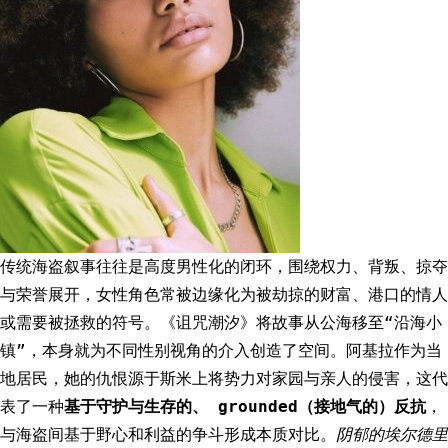
传统海盗叙事往往是高度男性化的闭环，围绕权力、背叛、掠夺
与荣誉展开，女性角色常被边缘化为被劫掠的财富、港口的情人
或需要被拯救的符号。《诅咒潮汐》将故事从公海移至“沿海小
镇”，本身就为不同性别视角的介入创造了空间。阿基拉作为当
地居民，她的仇恨源于斯米上将势力对家园与亲人的侵害，这代
表了一种
基于守护与生存的、 grounded（接地气的）反抗
，
与海盗间基于野心和利益的争斗形成本质对比。
阴郁的埃尔德里