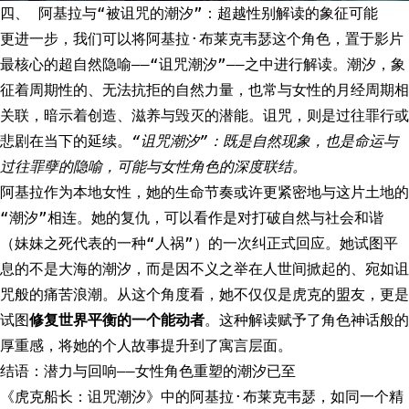
四、 阿基拉与“被诅咒的潮汐”：超越性别解读的象征可能
更进一步，我们可以将阿基拉·布莱克韦瑟这个角色，置于影片
最核心的超自然隐喻——“诅咒潮汐”——之中进行解读。潮汐，象
征着周期性的、无法抗拒的自然力量，也常与女性的月经周期相
关联，暗示着创造、滋养与毁灭的潜能。诅咒，则是过往罪行或
悲剧在当下的延续。
“诅咒潮汐”：既是自然现象，也是命运与
过往罪孽的隐喻，可能与女性角色的深度联结。
阿基拉作为本地女性，她的生命节奏或许更紧密地与这片土地的
“潮汐”相连。她的复仇，可以看作是对打破自然与社会和谐
（妹妹之死代表的一种“人祸”）的一次纠正式回应。她试图平
息的不是大海的潮汐，而是因不义之举在人世间掀起的、宛如诅
咒般的痛苦浪潮。从这个角度看，她不仅仅是虎克的盟友，更是
试图
修复世界平衡的一个能动者
。这种解读赋予了角色神话般的
厚重感，将她的个人故事提升到了寓言层面。
结语：潜力与回响——女性角色重塑的潮汐已至
《虎克船长：诅咒潮汐》中的阿基拉·布莱克韦瑟，如同一个精