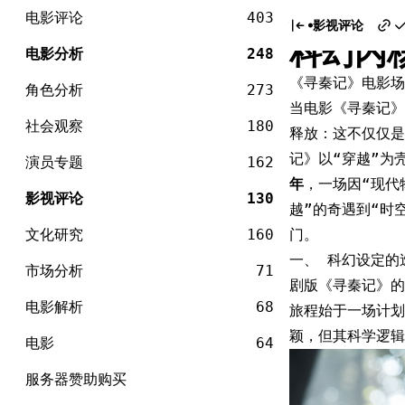
电
不止是
Skip
影
电影评论
403
影视评论
to
科幻内
content
电影分析
248
《寻秦记》电影场
角色分析
273
当电影《寻秦记》
社会观察
180
释放：这不仅仅是
记》以“穿越”为
演员专题
162
年
，一场因“现代
影视评论
130
越”的奇遇到“时
文化研究
160
门。
一、 科幻设定的
市场分析
71
剧版《寻秦记》的
电影解析
68
旅程始于一场计划
颖，但其科学逻辑
电影
64
服务器赞助购买