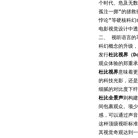
个时代、危及无数
孤注一掷”的拯救
悖论”等硬核科幻
电影视觉设计中透
二、 视听语言的
科幻概念的升级，
发行
杜比视界（Dol
观众体验的郑重承
杜比视界
意味着更
的科技光影，还是
细腻的对比度下纤
杜比全景声
则构建
间包裹观众。项少
感，可以通过声音
这种顶级视听标准
其视觉奇观达到一