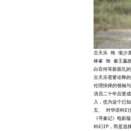
古天乐 饰 项少
林峯 饰 秦王嬴
白百何等新面孔的
古天乐需要诠释的
伦理抉择的领袖与
演员二十年后更成
入，也为这个已知
五、 对华语科幻
《寻秦记》电影版
科幻IP，而是选