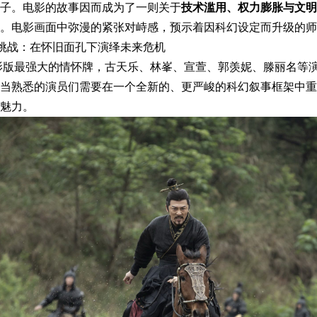
子。电影的故事因而成为了一则关于
技术滥用、权力膨胀与文明
。电影画面中弥漫的紧张对峙感，预示着因科幻设定而升级的师
挑战：在怀旧面孔下演绎未来危机
影版最强大的情怀牌，古天乐、林峯、宣萱、郭羡妮、滕丽名等
当熟悉的演员们需要在一个全新的、更严峻的科幻叙事框架中重
魅力。