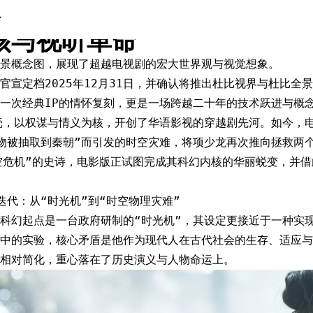
情怀！解析《寻秦记》电影版
核与视听革命
景概念图，展现了超越电视剧的宏大世界观与视觉想象。
官宣定档2025年12月31日，并确认将推出杜比视界与杜比全
一次经典IP的情怀复刻，更是一场跨越二十年的技术跃进与概念
壳，以权谋与情义为核，开创了华语影视的穿越剧先河。如今，
物被抽取到秦朝”而引发的时空灾难，将项少龙再次推向拯救两
空危机”的史诗，电影版正试图完成其科幻内核的华丽蜕变，并
迭代：从“时光机”到“时空物理灾难”
科幻起点是一台政府研制的“时光机”，其设定更接近于一种实现
中的实验，核心矛盾是他作为现代人在古代社会的生存、适应与
相对简化，重心落在了历史演义与人物命运上。