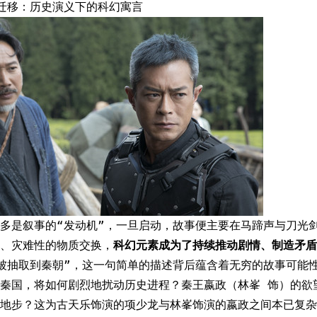
迁移：历史演义下的科幻寓言
多是叙事的“发动机”，一旦启动，故事便主要在马蹄声与刀光
、灾难性的物质交换，
科幻元素成为了持续推动剧情、制造矛盾
被抽取到秦朝”，这一句简单的描述背后蕴含着无穷的故事可能
秦国，将如何剧烈地扰动历史进程？秦王嬴政（林峯 饰）的欲
地步？这为古天乐饰演的项少龙与林峯饰演的嬴政之间本已复杂