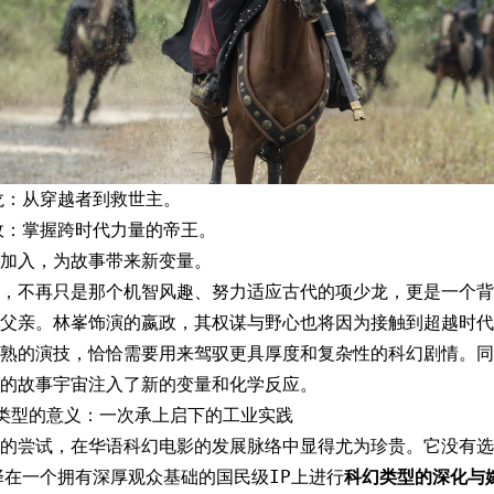
龙：从穿越者到救世主。
政：掌握跨时代力量的帝王。
加入，为故事带来新变量。
，不再只是那个机智风趣、努力适应古代的项少龙，更是一个背
父亲。林峯饰演的嬴政，其权谋与野心也将因为接触到超越时代
熟的演技，恰恰需要用来驾驭更具厚度和复杂性的科幻剧情。同
的故事宇宙注入了新的变量和化学反应。
类型的意义：一次承上启下的工业实践
的尝试，在华语科幻电影的发展脉络中显得尤为珍贵。它没有选
择在一个拥有深厚观众基础的国民级IP上进行
科幻类型的深化与