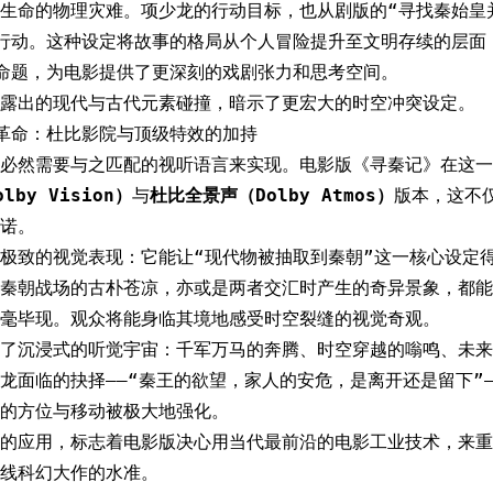
生命的物理灾难。项少龙的行动目标，也从剧版的“寻找秦始皇
行动。这种设定将故事的格局从个人冒险提升至文明存续的层面，
命题，为电影提供了更深刻的戏剧张力和思考空间。
露出的现代与古代元素碰撞，暗示了更宏大的时空冲突设定。
革命：杜比影院与顶级特效的加持
必然需要与之匹配的视听语言来实现。电影版《寻秦记》在这一
by Vision）
与
杜比全景声（Dolby Atmos）
版本，这不
诺。
极致的视觉表现：它能让“现代物被抽取到秦朝”这一核心设定
秦朝战场的古朴苍凉，亦或是两者交汇时产生的奇异景象，都能
毫毕现。观众将能身临其境地感受时空裂缝的视觉奇观。
了沉浸式的听觉宇宙：千军万马的奔腾、时空穿越的嗡鸣、未来
龙面临的抉择——“秦王的欲望，家人的安危，是离开还是留下”
的方位与移动被极大地强化。
的应用，标志着电影版决心用当代最前沿的电影工业技术，来重
线科幻大作的水准。