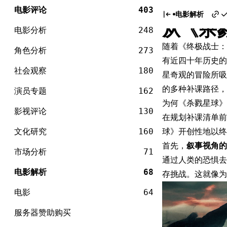
电
新观众
Skip
影
电影评论
403
电影解析
to
从《杀
content
电影分析
248
随着《终极战士：杀
角色分析
273
有近四十年历史的
社会观察
180
星奇观的冒险所吸
的多种补课路径
演员专题
162
为何《杀戮星球》
影视评论
130
在规划补课清单前
文化研究
160
球》开创性地以终
首先，
叙事视角的
市场分析
71
通过人类的恐惧去
电影解析
68
存挑战。这就像为
电影
64
服务器赞助购买