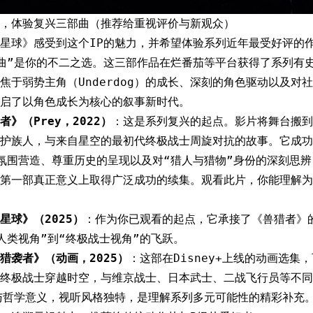
，体验复兴三部曲（推荐给重视评价与新观众）
星球》感受到这个IP的魅力，并希望体验系列近年最受好评的
曲”是你的不二之选。这三部作品在烂番茄等平台获得了系列有
焦于弱势主角（Underdog）的成长、深刻的角色驱动以及对
启了以角色成长为核心的叙事新时代。
》（Prey，2022）
：这是系列复兴的起点。影片将舞台搬到
护族人，与来自星空的最初代终极战士周旋对抗的故事。它成功
氛围营造、尊重历史的呈现以及对“猎人与猎物”身份的深刻思
第一部真正意义上取得广泛成功的续集。观看此片，你能理解为
星球》（2025）
：作为你已观看的起点，它承接了《兽猎者》
人类视角”到“终极战士视角”的飞跃。
猎袭者》（动画，2025）
：这部在Disney+上线的动画选
终极战士穿越时空，与维京战士、日本武士、二战飞行员等不同
与哲学意义，视听风格独特，是理解系列多元可能性的精彩补充