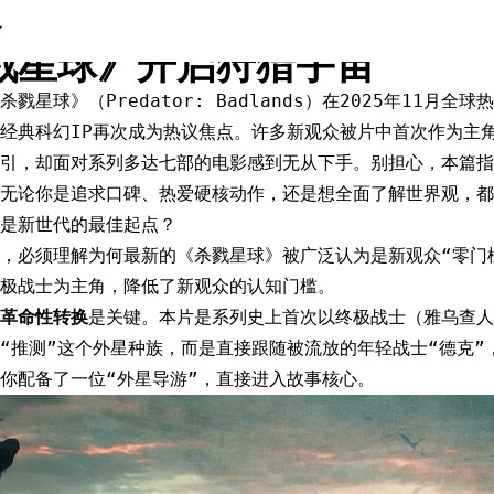
入坑指南：《终极战士》系列
戮星球》开启狩猎宇宙
戮星球》（Predator: Badlands）在2025年11月
经典科幻IP再次成为热议焦点。许多新观众被片中首次作为主角
引，却面对系列多达七部的电影感到无从下手。别担心，本篇指
，无论你是追求口碑、热爱硬核动作，还是想全面了解世界观，都
是新世代的最佳起点？
，必须理解为何最新的《杀戮星球》被广泛认为是新观众“零门
极战士为主角，降低了新观众的认知门槛。
革命性转换
是关键。本片是系列史上首次以终极战士（雅乌查人
“推测”这个外星种族，而是直接跟随被流放的年轻战士“德克”
你配备了一位“外星导游”，直接进入故事核心。