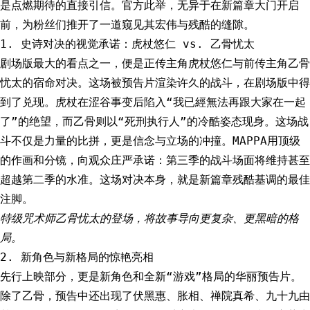
是点燃期待的直接引信。官方此举，无异于在新篇章大门开启
前，为粉丝们推开了一道窥见其宏伟与残酷的缝隙。
1. 史诗对决的视觉承诺：虎杖悠仁 vs. 乙骨忧太
剧场版最大的看点之一，便是正传主角虎杖悠仁与前传主角乙骨
忧太的宿命对决。这场被预告片渲染许久的战斗，在剧场版中得
到了兑现。虎杖在涩谷事变后陷入“我已經無法再跟大家在一起
了”的绝望，而乙骨则以“死刑执行人”的冷酷姿态现身。这场战
斗不仅是力量的比拼，更是信念与立场的冲撞。MAPPA用顶级
的作画和分镜，向观众庄严承诺：第三季的战斗场面将维持甚至
超越第二季的水准。这场对决本身，就是新篇章残酷基调的最佳
注脚。
特级咒术师乙骨忧太的登场，将故事导向更复杂、更黑暗的格
局。
2. 新角色与新格局的惊艳亮相
先行上映部分，更是新角色和全新“游戏”格局的华丽预告片。
除了乙骨，预告中还出现了伏黑惠、胀相、禅院真希、九十九由