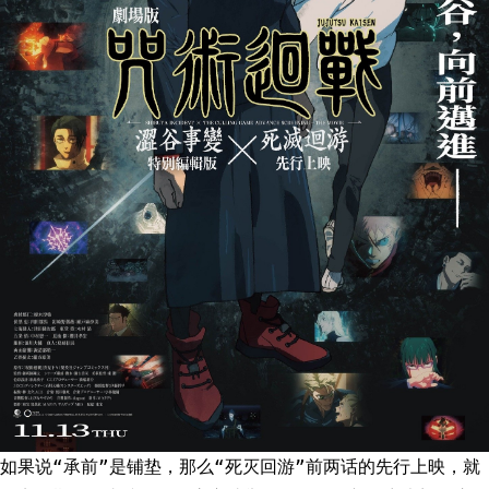
如果说“承前”是铺垫，那么“死灭回游”前两话的先行上映，就