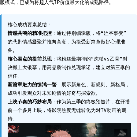
版模式，已成为将超人气IP价值最大化的成熟路径。
核心成功要素总结：
情感共鸣的精准把控
：通过特别编辑版，将“涩谷事变”
的悲剧情感凝聚并推向高潮，为接受新篇章做好心理准
备。
核心卖点的提前兑现
：将粉丝最期待的“虎杖vs乙骨”对
决搬上大银幕，用高品质制作兑现承诺，建立对第三季的
信任。
新篇章魅力的惊鸿一瞥
：展示新角色、新规则、新格局，
成功引发观众对未知剧情的好奇与探索欲。
上映节奏的巧妙布局
：作为第三季的终极预告片，在开播
前一个多月上映，将影院热度无缝转化为对TV动画的期
待。