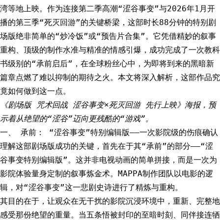
湾等地上映。作为连接第二季高潮“涩谷事变”与2026年1月开
播的第三季“死灭回游”的关键桥梁，这部时长88分钟的特别剧
场版绝非简单的“炒冷饭”或“预告片合集”。它凭借精妙的叙事
重构、顶级的制作水准与精准的情感引爆，成功完成了一次教科
书级别的“承前启后”，在全球粉丝心中，为即将到来的黑暗新
篇章点燃了难以抑制的期待之火。本文将深入解析，这部作品究
竟如何做到这一点。
《剧场版 咒术回战 涩谷事变×死灭回游 先行上映》海报，预
示着从绝望的“涩谷”迈向更残酷的“游戏”。
一、 承前： “涩谷事变”特别编辑版——一次影院级的伤痕确认
理解这部剧场版成功的关键，首先在于其“承前”的部分——“涩
谷事变特别编辑版”。这并非电视动画的简单拼接，而是一次为
影院体验量身定制的叙事炼金术。MAPPA制作团队以电影的逻
辑，对“涩谷事变”这一悲剧史诗进行了精炼与重构。
其目的在于，让观众在无干扰的影院沉浸环境中，重新、完整地
感受那份绝望的重量。当五条悟被封印的至暗时刻、同伴接连牺