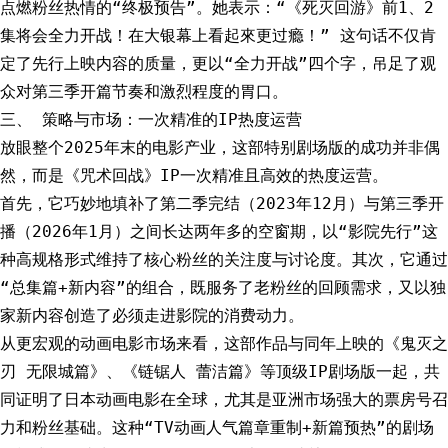
点燃粉丝热情的“终极预告”。她表示：“《死灭回游》前1、2
集将会全力开战！在大银幕上看起來更过瘾！” 这句话不仅肯
定了先行上映内容的质量，更以“全力开战”四个字，吊足了观
众对第三季开篇节奏和激烈程度的胃口。
三、 策略与市场：一次精准的IP热度运营
放眼整个2025年末的电影产业，这部特别剧场版的成功并非偶
然，而是《咒术回战》IP一次精准且高效的热度运营。
首先，它巧妙地填补了第二季完结（2023年12月）与第三季开
播（2026年1月）之间长达两年多的空窗期，以“影院先行”这
种高规格形式维持了核心粉丝的关注度与讨论度。其次，它通过
“总集篇+新内容”的组合，既服务了老粉丝的回顾需求，又以独
家新内容创造了必须走进影院的消费动力。
从更宏观的动画电影市场来看，这部作品与同年上映的《鬼灭之
刃 无限城篇》、《链锯人 蕾洁篇》等顶级IP剧场版一起，共
同证明了日本动画电影在全球，尤其是亚洲市场强大的票房号召
力和粉丝基础。这种“TV动画人气篇章重制+新篇预热”的剧场