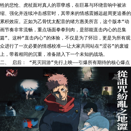
牲的悲怆、虎杖面对真人的罪孽感，在巨幕与环绕音响中被浓
缩、强化并连续冲击感官时，其带来的情感震撼远超周更追番的
累积效应。正如为乙骨忧太配音的绪方惠美所言，这个版本“动
画节奏非常流畅，重点场面拳拳到肉，是部能直击内心的总集
篇”。这种“直击内心”的体验，不仅是为了怀旧，更是为所有观
众进行了一次必要的情感校准——让大家共同站在“涩谷”的废墟
上，带着相同的沉重，准备踏入下一个未知的战场。
二、 启后： “死灭回游”先行上映——引爆所有期待的核心爆点