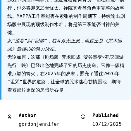
行，也必将迎来乙骨忧太、禅院真希等角色更完整的故事
线。MAPPA工作室能否在紧张的制作周期下，持续输出剧
场版中展现的顶级制作水准，将是第三季能否封神的关
键。
从“涩谷”到“回游”，战斗永无止息，而这正是《咒术回
战》最核心的魅力所在。
无论如何，这部《剧场版 咒术回战 涩谷事变×死灭回游
先行上映》已经出色地完成了它的历史使命。它像一簇精
准点燃的篝火，在2025年的岁末，照亮了通往2026年
“诅咒”世界的道路，让全球的咒术迷心甘情愿地，期待
着被那片更深的黑暗所吞噬。
Author
Published
gordonjennifer
10/12/2025