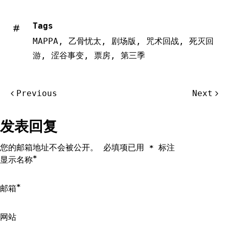
Tags
MAPPA
,
乙骨忧太
,
剧场版
,
咒术回战
,
死灭回
游
,
涩谷事变
,
票房
,
第三季
文
Previous
Next
章
导
发表回复
航
您的邮箱地址不会被公开。
必填项已用
标注
*
*
显示名称
*
邮箱
网站