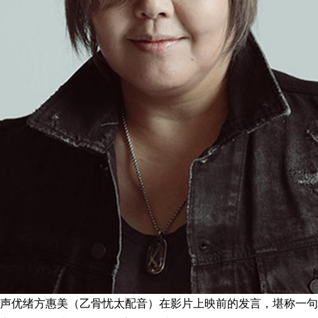
声优绪方惠美（乙骨忧太配音）在影片上映前的发言，堪称一句