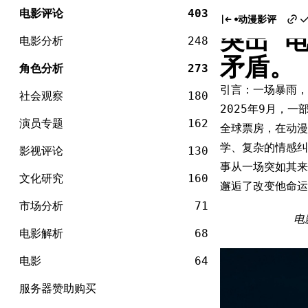
电
《电锯
Skip
影
电影评论
403
动漫影评
to
突出“
content
电影分析
248
矛盾。
角色分析
273
引言：一场暴雨，
社会观察
180
2025年9月，
演员专题
162
全球票房，在动
学、复杂的情感纠
影视评论
130
事从一场突如其来
文化研究
160
邂逅了改变他命运
市场分析
71
电
电影解析
68
电影
64
服务器赞助购买