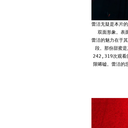
蕾洁无疑是本片的
双面形象。表
蕾洁的魅力在于其
段。那份甜蜜是
242,319次
限唏嘘。蕾洁的