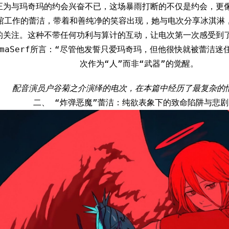
正为与玛奇玛的约会兴奋不已，这场暴雨打断的不仅是约会，更像
馆工作的蕾洁，带着和善纯净的笑容出现，她与电次分享冰淇淋
的关注。这种不带任何功利与算计的互动，让电次第一次感受到了
emaSerf所言：“尽管他发誓只爱玛奇玛，但他很快就被蕾洁迷
次作为“人”而非“武器”的觉醒。
配音演员户谷菊之介演绎的电次，在本篇中经历了最复杂的
二、 “炸弹恶魔”蕾洁：纯欲表象下的致命陷阱与悲