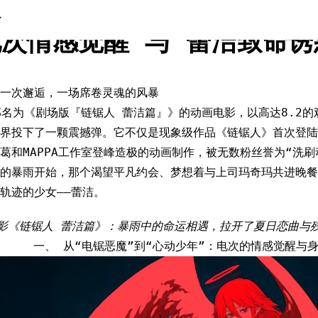
人的心跳：当杀戮武器爱上致命
电次情感觉醒”与“蕾洁致命诱
一次邂逅，一场席卷灵魂的风暴
一部名为《剧场版『链锯人 蕾洁篇』》的动画电影，以高达8.2的
漫界投下了一颗震撼弹。它不仅是现象级作品《链锯人》首次登陆
葛和MAPPA工作室登峰造极的动画制作，被无数粉丝誉为“洗刷
的暴雨开始，那个渴望平凡约会、梦想着与上司玛奇玛共进晚餐
轨迹的少女——蕾洁。
影《链锯人 蕾洁篇》：暴雨中的命运相遇，拉开了夏日恋曲与
一、 从“电锯恶魔”到“心动少年”：电次的情感觉醒与