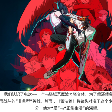
尾，我们认识了电次——一个与链锯恶魔波奇塔合体、为了偿还债
而战斗的“非典型”英雄。然而，《蕾洁篇》将镜头对准了这个
分：他对“爱”与“正常生活”的渴望。