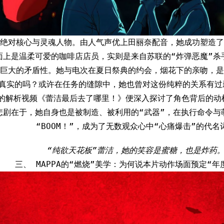
绝对核心与灵魂人物。由人气声优上田丽奈配音，她成功塑造了
面上是温柔可爱的咖啡店店员，实则是来自苏联的“炸弹恶魔”杀
巨大的矛盾性。她与电次在夏日祭典的约会，烟花下的亲吻，是
真实的吗？或许在任务的缝隙中，她也曾对这份纯粹的关系有过刹那
观看的解析视频《蕾洁最后去了哪里！》便深入探讨了角色背后的
悲剧在于，她自身也是被制造、被利用的“武器”，在执行命令与
“BOOM！”，成为了无数观众心中“心痛爆击”的代名
“纯欲天花板”蕾洁，她的笑容是蜜糖，也是炸药
三、 MAPPA的“燃烧”美学：为何说本片动作场面预定“年