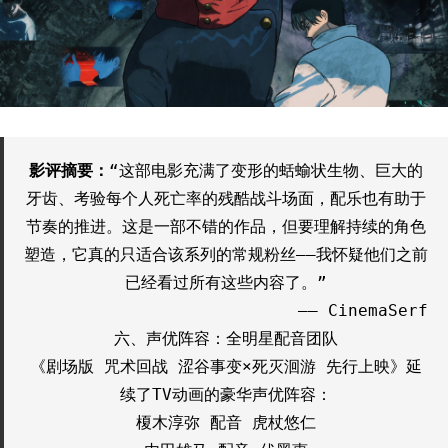
影评摘要：
“这部电影充满了变形的蛞蝓状生物、巨大的
牙齿、考验每个人死亡率的残酷战斗场面，配乐也有助于
节奏的推进。这是一部不错的作品，但要理解持续的角色
塑造，它真的只适合该系列的常规粉丝——我怀疑他们之前
已经看过所有这些内容了。”
—— CinemaSerf
六、声优阵容：全明星配音团队
《剧场版 咒术回战 涩谷事变×死灭洄游 先行上映》延
续了TV动画的豪华声优阵容：
榎木淳弥 配音 虎杖悠仁