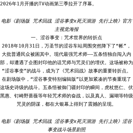
2026年1月开播的TV动画第三季拉开了序幕。
电影《剧场版 咒术回战 涩谷事变x死灭洄游 先行上映》官方
主视觉海报
一、涩谷事变：咒术世界的转折点
2018年10月31日，万圣节的涩谷车站周围突然降下了“帐”，
大批普通民众被困其中。现代最强咒术师——五条悟独自闯入内
部，却遭遇了企图封印他的诅咒师与咒灵们的埋伏。这场被称为
“涩谷事变”的战斗，成为了《咒术回战》故事的重要转折点。
在剧场版中，“涩谷事变特别编辑版”以更加紧凑的节奏重现了
这场史诗级的战斗。五条悟被御门疆封印的瞬间，虎杖悠仁、伏
黑惠、钉崎野蔷薇等年轻咒术师的奋战，以及真人、漏瑚等特级
咒灵的阴谋，都在大银幕上得到了震撼的呈现。
电影《剧场版 咒术回战 涩谷事变x死灭洄游 先行上映》涩谷
事变战斗场景剧照