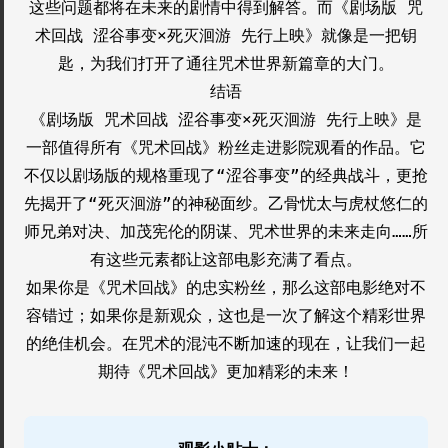
这些问题都将在未来的剧情中得到解答。而《剧场版 咒
术回战 涩谷事变×死灭洄游 先行上映》就像是一把钥
匙，为我们打开了通往咒术世界新篇章的大门。
结语
《剧场版 咒术回战 涩谷事变×死灭洄游 先行上映》是
一部值得所有《咒术回战》粉丝走进影院观看的作品。它
不仅以剧场版的规格重现了“涩谷事变”的经典战斗，更抢
先揭开了“死灭洄游”的神秘面纱。乙骨忧太与虎杖悠仁的
师兄弟对决、加茂宪伦的阴谋、咒术世界的未来走向……所
有这些元素都让这部电影充满了看点。
如果你是《咒术回战》的忠实粉丝，那么这部电影绝对不
容错过；如果你是新观众，这也是一次了解这个精彩世界
的绝佳机会。在咒术的混沌不断加速的现在，让我们一起
期待《咒术回战》更加精彩的未来！