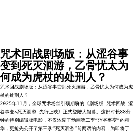
咒术回战剧场版：从涩谷事
变到死灭洄游，乙骨忧太为
何成为虎杖的处刑人？
咒术回战剧场版：从涩谷事变到死灭洄游，乙骨忧太为何成为虎
杖的处刑人？
2025年11月，全球咒术粉丝引颈期盼的《剧场版 咒术回战 涩
谷事变×死灭洄游 先行上映》正式登陆大银幕。这部时长88分
钟的特别编辑版电影，不仅浓缩了动画第二季“涩谷事变”的精
华，更抢先公开了第三季“死灭洄游”前两话的内容，为即将于