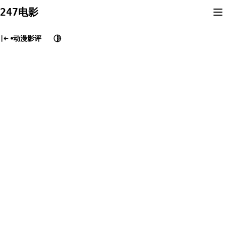
Skip
247电影
to
content
动漫影评