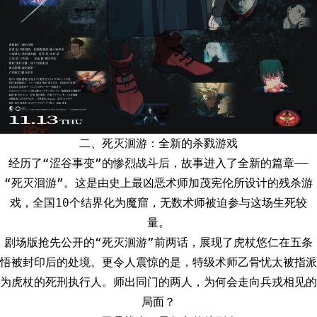
二、死灭洄游：全新的杀戮游戏
经历了“涩谷事变”的惨烈战斗后，故事进入了全新的篇章——
“死灭洄游”。这是由史上最凶恶术师加茂宪伦所设计的残杀游
戏，全国10个结界化为魔窟，无数术师被迫参与这场生死较
量。
剧场版抢先公开的“死灭洄游”前两话，展现了虎杖悠仁在五条
悟被封印后的处境。更令人震惊的是，特级术师乙骨忧太被指派
为虎杖的死刑执行人。师出同门的两人，为何会走向兵戎相见的
局面？