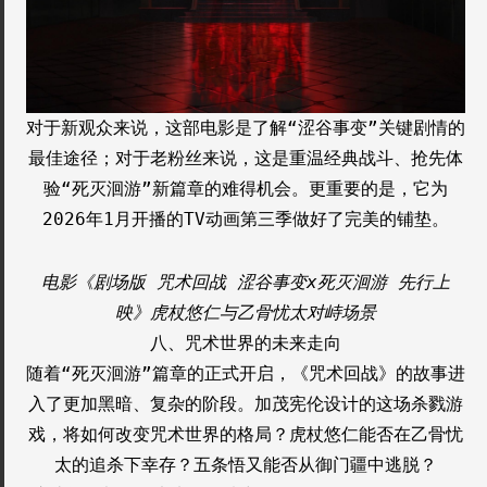
对于新观众来说，这部电影是了解“涩谷事变”关键剧情的
最佳途径；对于老粉丝来说，这是重温经典战斗、抢先体
验“死灭洄游”新篇章的难得机会。更重要的是，它为
2026年1月开播的TV动画第三季做好了完美的铺垫。
电影《剧场版 咒术回战 涩谷事变x死灭洄游 先行上
映》虎杖悠仁与乙骨忧太对峙场景
八、咒术世界的未来走向
随着“死灭洄游”篇章的正式开启，《咒术回战》的故事进
入了更加黑暗、复杂的阶段。加茂宪伦设计的这场杀戮游
戏，将如何改变咒术世界的格局？虎杖悠仁能否在乙骨忧
太的追杀下幸存？五条悟又能否从御门疆中逃脱？