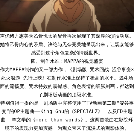
声优绪方惠美为乙骨忧太的配音再次展现了其深厚的演技功底。
她将乙骨内心的矛盾、决绝与无奈完美地呈现出来，让观众能够
感受到这个角色复杂的情感世界。
四、制作水准：MAPPA的视觉盛宴
作为MAPPA制作的又一部力作，《剧场版 咒术回战 涩谷事变×
死灭洄游 先行上映》在制作水准上保持了极高的水平。战斗场
面的流畅度、咒术特效的震撼感、角色表情的细腻刻画，都达到
了剧场版动画的顶级水准。
特别值得一提的是，剧场版中完整使用了TV动画第二期“涩谷事
变”的OP主题曲——King Gnu的《SPECIALZ》，以及ED主题
曲——羊文学的《more than words》。这两首歌曲在影院环
境下的表现力更加震撼，为观众带来了沉浸式的观影体验。