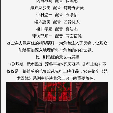
内田雄马 配音 伏黑惠
濑户麻沙美 配音 钉崎野蔷薇
中村悠一 配音 五条悟
绪方惠美 配音 乙骨忧太
樱井孝宏 配音 夏油杰
诹访部顺一 配音 两面宿傩
这些实力派声优的精彩演绎，为角色注入了灵魂，让观众
能够更加深入地理解每个角色的内心世界。
七、剧场版的意义与展望
《剧场版 咒术回战 涩谷事变×死灭洄游 先行上映》不
仅仅是一部简单的总集篇或先行上映作品，它在整个《咒
术回战》系列中扮演着承上启下的重要角色。