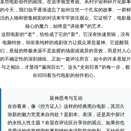
某些电影创作的困境。在追求视觉奇观、系列宇宙和碎片化叙事
的今天，我们似乎逐渐遗忘了如何仅凭一个扎实的故事、一群鲜
活的人物和密集精彩的对话来牢牢抓住观众。它证明了，电影最
核心的魔力，始终是“讲故事”的艺术。
这部电影的“老”，恰恰成了它的“新”。它没有快速剪辑，没有
电脑特效，却依靠纯粹的戏剧张力让观众屏息凝神。它提醒我
们，悬疑的终极来源不是血腥的场面或诡异的音效，而是对人心
的不确定性的深刻描绘。正如一篇评论所言，如今的许多悬疑片
与之相比，才显得“漏洞百出”。这头“史前巨兽”的每一步，都
在叩问着当代电影的创作初心。
延伸思考与互动
在你看来，像《控方证人》这样的经典黑白电影，其历久
弥新的魅力究竟来自何处？是剧本、表演，还是其中探讨
的永恒人性主题？欢迎在评论区分享你的观点。如果你也
喜爱这种依靠精密叙事和绝妙表演取胜的电影，不妨也探