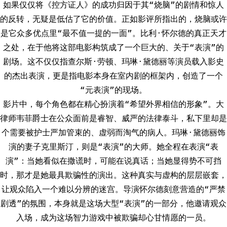
如果仅仅将《控方证人》的成功归因于其“烧脑”的剧情和惊人
的反转，无疑是低估了它的价值。正如影评所指出的，烧脑或许
是它众多优点里“最不值一提的一面”。比利·怀尔德的真正天才
之处，在于他将这部电影构筑成了一个巨大的、关于“表演”的
剧场。这不仅仅指查尔斯·劳顿、玛琳·黛德丽等演员载入影史
的杰出表演，更是指电影本身在室内剧的框架内，创造了一个
“元表演”的现场。
影片中，每个角色都在精心扮演着“希望外界相信的形象”。大
律师韦菲爵士在公众面前是睿智、威严的法律泰斗，私下里却是
个需要被护士严加管束的、虚弱而淘气的病人。玛琳·黛德丽饰
演的妻子克里斯汀，则是“表演”的大师。她全程在表演“表
演”：当她看似在撒谎时，可能在说真话；当她显得势不可挡
时，那才是她最具欺骗性的演出。这种真实与虚构的层层嵌套，
让观众陷入一个难以分辨的迷宫。导演怀尔德刻意营造的“严禁
剧透”的氛围，本身就是这场大型“表演”的一部分，他邀请观众
入场，成为这场智力游戏中被欺骗却心甘情愿的一员。