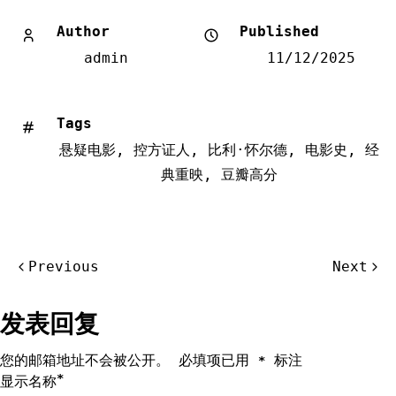
Author
Published
admin
11/12/2025
Tags
悬疑电影
,
控方证人
,
比利·怀尔德
,
电影史
,
经
典重映
,
豆瓣高分
文
Previous
Next
章
导
发表回复
航
您的邮箱地址不会被公开。
必填项已用
标注
*
*
显示名称