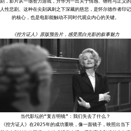
刻，影片从一场智力游戏，升华为一出关于情感、牺牲与正义的
人性悲剧。这种在尖刻讽刺之下深藏的慈悲，是怀尔德作者印记
的核心，也是电影能触动不同时代观众内心的关键。
《控方证人》原版预告片，感受黑白光影的叙事魅力
当代影坛的“复古明镜”：我们失去了什么？
《控方证人》在2025年的成功重映，像一面镜子，映照出当下