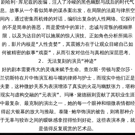
剧哈利·库尼兹的改编，注入了冷峻的黑色幽默与战后的时代气
息。故事从一个看似简单的谋杀案出发，在局限的法庭与律所空
间内，通过密集而机锋的对话，编织出复杂的人性网络。它探讨
的不是简单的善恶，而是爱情中的算计、忠诚与背叛的模糊界
限，以及为达目的可以施展的惊人演技。正如角色分析所揭示
的，影片内核是“人性贪婪”，其震撼力在于让观众目睹自己如
何被精密的叙事“戏耍”，从而引发对信任与真相的深层思考。
2. 无法复刻的演员“神迹”
好的剧本需要伟大的灵魂来赋予生命。查尔斯·劳顿与爱尔莎·
兰切斯特在片中饰演互相斗嘴的律师与护士，而现实中他们正是
夫妻，这种微妙关系为表演增添了真实的火花与幽默张力，堪称
现实与虚构交融的“元表演”。玛琳·黛德丽则贡献了其职业生涯
中最复杂、最克制的演出之一，她的每一个眼神和细微表情都经
得起大银幕的放大与推敲。泰隆·鲍华饰演的被告，则将那种介
于无辜与狡诈之间的暧昧感拿捏得恰到好处。这些表演本身，就
是值得反复观赏的艺术品。