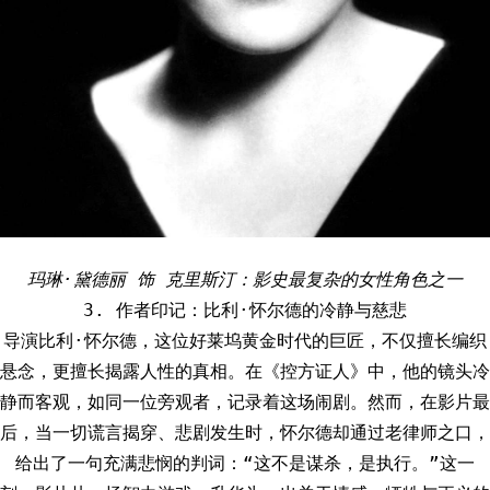
玛琳·黛德丽 饰 克里斯汀：影史最复杂的女性角色之一
3. 作者印记：比利·怀尔德的冷静与慈悲
导演比利·怀尔德，这位好莱坞黄金时代的巨匠，不仅擅长编织
悬念，更擅长揭露人性的真相。在《控方证人》中，他的镜头冷
静而客观，如同一位旁观者，记录着这场闹剧。然而，在影片最
后，当一切谎言揭穿、悲剧发生时，怀尔德却通过老律师之口，
给出了一句充满悲悯的判词：“这不是谋杀，是执行。”这一