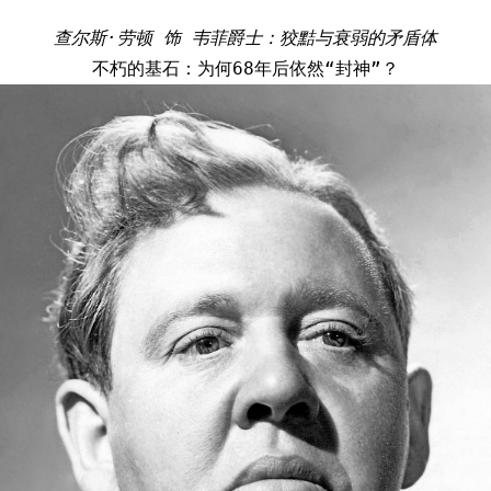
查尔斯·劳顿 饰 韦菲爵士：狡黠与衰弱的矛盾体
不朽的基石：为何68年后依然“封神”？