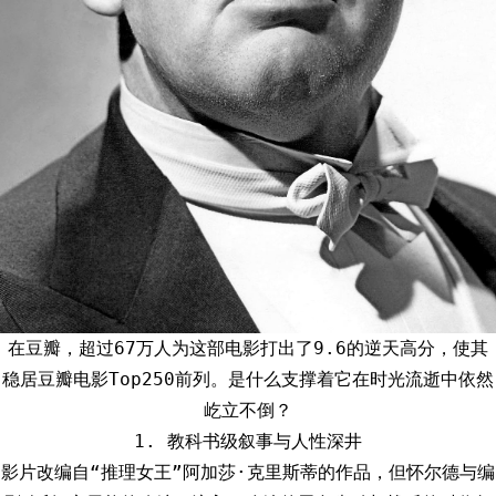
在豆瓣，超过67万人为这部电影打出了9.6的逆天高分，使其
稳居豆瓣电影Top250前列。是什么支撑着它在时光流逝中依然
屹立不倒？
1. 教科书级叙事与人性深井
影片改编自“推理女王”阿加莎·克里斯蒂的作品，但怀尔德与编