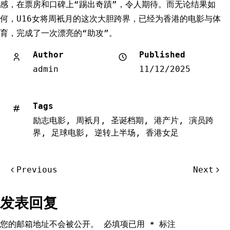
感，在票房和口碑上“踢出奇蹟”，令人期待。而无论结果如
何，U16女将周衹月的这次大胆跨界，已经为香港的电影与体
育，完成了一次漂亮的“助攻”。
Author
Published
admin
11/12/2025
Tags
励志电影
,
周衹月
,
圣诞档期
,
港产片
,
演员跨
界
,
足球电影
,
逆转上半场
,
香港女足
文
Previous
Next
章
导
发表回复
航
您的邮箱地址不会被公开。
必填项已用
标注
*