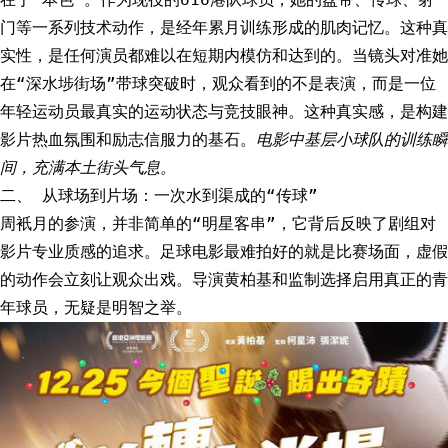
门等一系列技术动作，是经年累月训练形成的肌肉记忆。这种真
实性，是任何演员都难以在短期内模仿和达到的。当镜头对准她
在“深水埗街场”带球突破时，观众看到的不是表演，而是一位
年轻运动员最真实的运动状态与竞技眼神。这种真实感，是构建
影片热血氛围和励志信服力的基石。
电影中基层小球队的训练瞬
间，充满本土街头气息。
二、 从球场到片场：一次水到渠成的“传球”
周衹月的参演，并非简单的“明星客串”，它背后反映了剧组对
影片专业质感的追求。足球电影最难拍好的就是比赛场面，虚假
的动作会立刻让观众出戏。导演黄柏基和监制选择启用真正的青
年球员，无疑是明智之举。