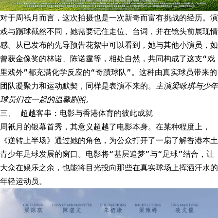
对于周衹月而言，这次拍摄也是一次新奇而富有挑战的经历。演
戏与踢球截然不同，她需要记住走位、台词，并在镜头前展现情
感。从已发布的先导预告花絮中可以看到，她与其他小演员，如
曾获金像奖的林诺、陈诺霆等，相处自然，共同构成了这支“戏
里戏外”都充满化学反应的“奇蹟球队”。这种由真实球员带来的
团队凝聚力和运动默契，同样是表演不来的。
主演梁咏琪与少年
球员们在一起的温馨剧照。
三、 超越客串：电影与香港体育的彼此成就
周衹月的银幕首秀，其意义超越了电影本身。在某种程度上，
《逆转上半场》通过她的角色，为公众打开了一扇了解香港本土
青少年足球发展的窗口。电影将“基层追梦”与“足球”结合，让
大众在娱乐之余，也能将目光投向那些在真实球场上挥洒汗水的
年轻运动员。