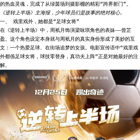
的热血灵魂，完成了从绿茵场到摄影棚的精彩“跨界射门”。
《逆转上半场》主海报，少年球员们是故事的绝对核心。
一、 戏里戏外，她都是“足球女将”
在《逆转上半场》中，周衹月饰演梁咏琪角色的表妹——曾芷
盈。这个角色设定本身就与周衹月的真实身份形成了美妙的互
文：一个热爱足球、在街场追梦的女孩。电影宣传语中“戏里戏
外都係足球女将，球技零替身，真功夫上阵”正是对她最好的注
解。