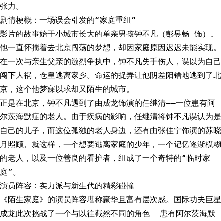
张力。
剧情梗概：一场误会引发的“家庭重组”
影片的故事始于小城市长大的单亲男孩钟不凡（彭昱畅 饰）。
他一直怀揣着去北京闯荡的梦想，却因家庭原因迟迟未能实现。
在一次与亲生父亲的激烈争执中，钟不凡失手伤人，误以为自己
闯下大祸，仓皇逃离家乡。命运的捉弄让他阴差阳错地逃到了北
京，这个他梦寐以求却又陌生的城市。
正是在北京，钟不凡遇到了由成龙饰演的任继清——一位患有阿
尔茨海默症的老人。由于疾病的影响，任继清将钟不凡误认为是
自己的儿子，而这位孤独的老人身边，还有由张佳宁饰演的苏晓
月照顾。就这样，一个想要逃离家庭的少年，一个记忆逐渐模糊
的老人，以及一位善良的看护者，组成了一个奇特的“临时家
庭”。
演员阵容：实力派与新生代的精彩碰撞
《陌生家庭》的演员阵容堪称豪华且富有层次感。国际功夫巨星
成龙此次挑战了一个与以往截然不同的角色——患有阿尔茨海默