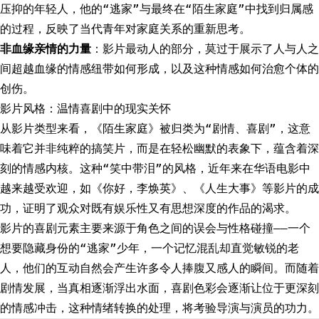
压抑的年轻人，他的“逃家”与最终在“陌生家庭”中找到归属感
的过程，反映了当代青年对家庭关系的重新思考。
非血缘亲情的力量
：影片最动人的部分，莫过于展示了人与人之
间超越血缘的情感纽带如何形成，以及这种情感如何治愈个体的
创伤。
影片风格：温情喜剧中的现实关怀
从影片类型来看，《陌生家庭》被归类为“剧情、喜剧”，这意
味着它并非纯粹的搞笑片，而是在轻松幽默的表象下，蕴含着深
刻的情感内核。这种“笑中带泪”的风格，近年来在华语电影中
越来越受欢迎，如《你好，李焕英》、《人生大事》等影片的成
功，证明了观众对既有娱乐性又有思想深度的作品的渴求。
影片的喜剧元素主要来源于角色之间的误会与性格碰撞——一个
想要隐藏身份的“逃家”少年，一个记忆混乱却直觉敏锐的老
人，他们的互动自然会产生许多令人捧腹又感人的瞬间。而随着
剧情发展，当真相逐渐浮出水面，喜剧色彩会逐渐让位于更深刻
的情感冲击，这种情绪转换的处理，将考验导演与演员的功力。