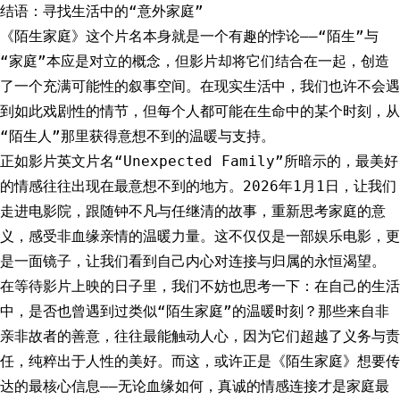
结语：寻找生活中的“意外家庭”
《陌生家庭》这个片名本身就是一个有趣的悖论——“陌生”与
“家庭”本应是对立的概念，但影片却将它们结合在一起，创造
了一个充满可能性的叙事空间。在现实生活中，我们也许不会遇
到如此戏剧性的情节，但每个人都可能在生命中的某个时刻，从
“陌生人”那里获得意想不到的温暖与支持。
正如影片英文片名“Unexpected Family”所暗示的，最美好
的情感往往出现在最意想不到的地方。2026年1月1日，让我们
走进电影院，跟随钟不凡与任继清的故事，重新思考家庭的意
义，感受非血缘亲情的温暖力量。这不仅仅是一部娱乐电影，更
是一面镜子，让我们看到自己内心对连接与归属的永恒渴望。
在等待影片上映的日子里，我们不妨也思考一下：在自己的生活
中，是否也曾遇到过类似“陌生家庭”的温暖时刻？那些来自非
亲非故者的善意，往往最能触动人心，因为它们超越了义务与责
任，纯粹出于人性的美好。而这，或许正是《陌生家庭》想要传
达的最核心信息——无论血缘如何，真诚的情感连接才是家庭最