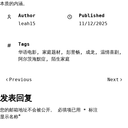
本质的内涵。
Author
Published
leah15
11/12/2025
Tags
华语电影
,
家庭题材
,
彭昱畅
,
成龙
,
温情喜剧
,
阿尔茨海默症
,
陌生家庭
文
Previous
Next
章
导
发表回复
航
您的邮箱地址不会被公开。
必填项已用
标注
*
*
显示名称