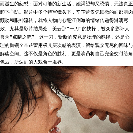
而滋生的怨怼；面对可能的新生活，她渴望却又恐惧，无法真正
卸下心防。影片中多个特写镜头下，辛芷蕾仅凭细微的面部肌肉
颤动和眼神流转，就将人物内心翻江倒海的情绪传递得淋漓尽
致。尤其是影片结局处，美云那“一刀”的抉择，被众多影评人
誉为“点睛之笔”。这一刀，斩断的究竟是物理的羁绊，还是心
理的枷锁？辛芷蕾用极具层次感的表演，留给观众无尽的回味与
解读空间。这不仅是角色的胜利，更是演员将自己完全交付给角
色后，所达到的人戏合一境界。