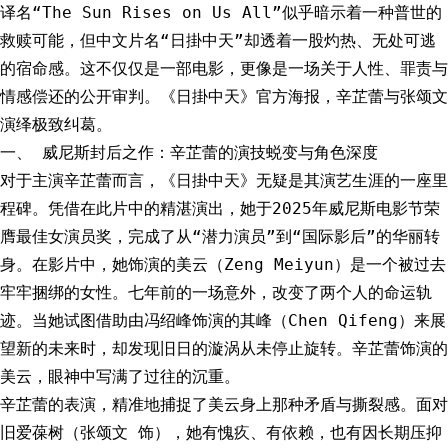
译名“The Sun Rises on Us All”似乎暗示着一种普世的
救赎可能，但中文片名“日掛中天”却透着一股灼热、无处可逃
的宿命感。这不仅仅是一部电影，更像是一场关于人性、罪责与
情感偿还的公开审判。《日掛中天》官方海报，辛芷蕾与张颂文
演绎极致纠葛。
一、 威尼斯封后之作：辛芷蕾的演技蜕变与角色深度
对于主演辛芷蕾而言，《日掛中天》无疑是其演艺生涯的一座里
程碑。凭借在此片中的精湛演出，她于2025年威尼斯电影节荣
膺最佳女演员奖，完成了从“潜力演员”到“国际影后”的华丽转
身。在影片中，她饰演的美云（Zeng Meiyun）是一个被过去
牢牢捆绑的女性。七年前的一场意外，改变了两个人的命运轨
迹。当她试图借助由冯绍峰饰演的其峰（Chen Qifeng）来展
望新的未来时，却发现旧日的漩涡从未停止旋转。辛芷蕾饰演的
美云，眼神中写满了过往的沉重。
辛芷蕾的表演，精准地捕捉了美云身上那种矛盾与撕裂感。面对
旧爱葆树（张颂文 饰），她有愧疚、有依赖，也有因长期压抑