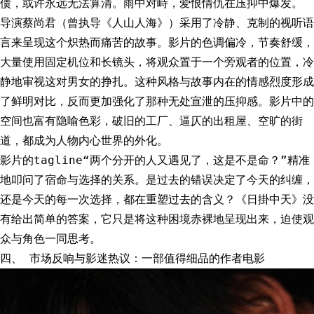
债，或许永远无法算清。雨中对峙，爱恨情仇在压抑中爆发。
导演蔡尚君（曾执导《人山人海》）采用了冷静、克制的视听语
言来呈现这个炽热而痛苦的故事。影片的色调偏冷，节奏舒缓，
大量使用固定机位和长镜头，将观众置于一个旁观者的位置，冷
静地审视这对男女的挣扎。这种风格与故事内在的情感烈度形成
了鲜明对比，反而更加强化了那种无处宣泄的压抑感。影片中的
空间也富有隐喻色彩，破旧的工厂、逼仄的出租屋、空旷的街
道，都成为人物内心世界的外化。
影片的tagline“两个分开的人又遇见了，这是不是命？”精准
地叩问了宿命与选择的关系。是过去的错误决定了今天的纠缠，
还是今天的每一次选择，都在重塑过去的含义？《日掛中天》没
有给出简单的答案，它只是将这种困境赤裸地呈现出来，迫使观
众与角色一同思考。
四、 市场反响与影迷热议：一部值得细品的作者电影