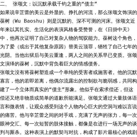
二、 张颂文：以沉默承载千钧之重的“债主”
如果说辛芷蕾的美云是外显的、挣扎的河流，那么张颂文饰演的
葆树（Wu Baoshu）则是沉默的、深不可测的河床。张颂文近
年来以其扎实、生活化的表演风格备受赞誉，在《日掛中天》
中，他再次证明了自己对复杂人物的驾驭能力。葆树这个角色，
为了爱（或出于其他复杂原因）替美云顶罪，牺牲了自己七年的
光阴。当他出狱后与美云重逢，两人之间的关系早已变质。张颂
文演绎的葆树，沉默中背负着巨大的情感债务。
张颂文没有将葆树塑造成一个单纯的受害者或施害者。他的沉默
寡言，他的若即若离，他偶尔流露出的控制欲与脆弱感，共同构
建了一个立体而真实的“债主”形象。他似乎在索求偿还，但这
偿还又绝非物质或简单的道歉所能满足。张颂文通过大量肢体语
言和微表情，让观众感受到这个人物内心巨大的空洞与难以言说
的痛苦。他与辛芷蕾之间的对手戏，充满了无声的张力，每一次
眼神交汇、每一次短暂的肢体接触，都像是在进行一场无声的谈
判与厮杀。这种表演上的默契与对抗，构成了影片最核心的戏剧