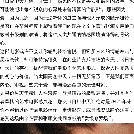
《日掛中天》像一面镜子，照见的不仅是美云和葆树的故事，也
可能映照出每个观众内心深处未曾清算的“情债”。那些因为
爱、因为愧疚、因为无法释怀的过去而与他人形成的隐形纽带，
是否也在某种程度上塑造着我们的现在？辛芷蕾与张颂文用他们
教科书级别的表演，将这种人类共通的情感困境演绎得刻骨铭
心。
这部电影或许不会让你感到轻松愉悦，但它所带来的情感冲击与
思考余韵，却可能持续很久。在商业片充斥市场的今天，《日掛
中天》的存在，提醒着我们电影作为艺术形式，探索人性复杂度
的初心与价值。当太阳高悬中天，一切无所遁形，正是我们直面
内心、审视那些关于爱、罪与偿还命题的最佳时刻。
如果你热衷于探讨人性深度、欣赏演员的极致表演，并对具有作
者风格的艺术电影感兴趣，那么《日掛中天》绝对是2025年末
你不容错过的华语电影佳作。走进影院，或寻找资源静心观看，
感受这场由辛芷蕾和张颂文共同奉献的“爱恨修罗场”。