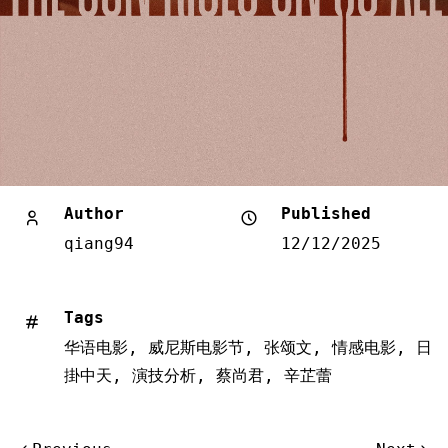
Author
Published
qiang94
12/12/2025
Tags
华语电影
,
威尼斯电影节
,
张颂文
,
情感电影
,
日
掛中天
,
演技分析
,
蔡尚君
,
辛芷蕾
文