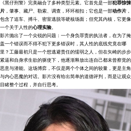
《黑仔刑警》完美融合了多种类型元素。它首先是一部
犯罪惊悚
片
，肇事、藏尸、勒索、调查，环环相扣；它也是一部
动作片
，
包含了追车、搏斗、密室逃脱等硬核场面；但究其内核，它更像
一个关于人性的
心理实验
。
影片抛出了一个尖锐的问题：一个身负罪责的执法者，在为了掩
盖一个错误而不得不犯下更多错误时，其人性的底线究竟在哪
里？工藤最初只是一个想逃避责任的懦弱之人，但在矢崎的步步
紧逼和自身求生欲的驱使下，他逐渐释放出连自己都未曾察觉的
恶意与潜能。这场博弈，不仅是两个个体之间的较量，更是主角
与内心恶魔的对话。影片没有给出简单的道德评判，而是让观众
目睹整个过程，并自行思考。