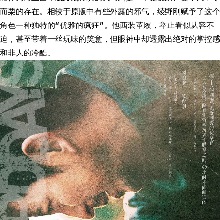
而栗的存在。相较于原版中有些外露的邪气，绫野刚赋予了这个
角色一种独特的“优雅的疯狂”。他西装革履，举止看似从容不
迫，甚至带着一丝玩味的笑意，但眼神中却透露出绝对的掌控感
和非人的冷酷。