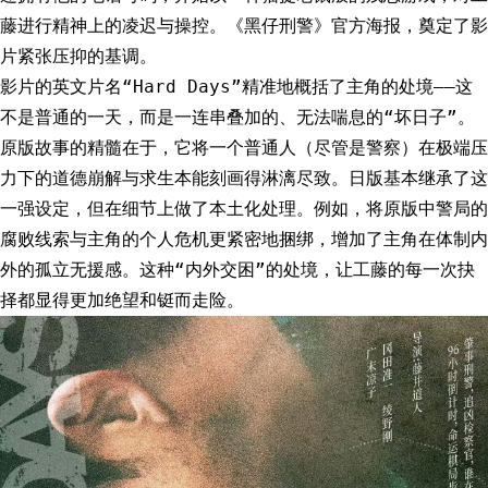
藤进行精神上的凌迟与操控。《黑仔刑警》官方海报，奠定了影
片紧张压抑的基调。
影片的英文片名“Hard Days”精准地概括了主角的处境——这
不是普通的一天，而是一连串叠加的、无法喘息的“坏日子”。
原版故事的精髓在于，它将一个普通人（尽管是警察）在极端压
力下的道德崩解与求生本能刻画得淋漓尽致。日版基本继承了这
一强设定，但在细节上做了本土化处理。例如，将原版中警局的
腐败线索与主角的个人危机更紧密地捆绑，增加了主角在体制内
外的孤立无援感。这种“内外交困”的处境，让工藤的每一次抉
择都显得更加绝望和铤而走险。