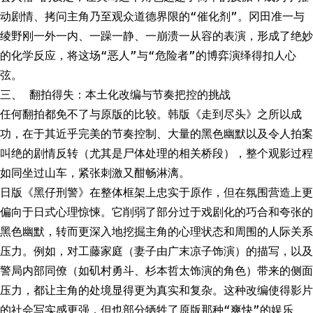
动剧情、拷问主角乃至观众道德界限的“催化剂”。冈田准一与
绫野刚一外一内、一躁一静、一崩溃一从容的表演，形成了绝妙
的化学反应，将这场“恶人”与“危险者”的博弈演绎得扣人心
弦。
三、 翻拍得失：本土化改编与节奏把控的挑战
任何翻拍都免不了与原版的比较。韩版《走到尽头》之所以成
功，在于其近乎完美的节奏控制、大量的黑色幽默以及令人拍案
叫绝的剧情反转（尤其是尸体处理的相关桥段），整个观影过程
如同坐过山车，紧张刺激又酣畅淋漓。
日版《黑仔刑警》在整体框架上忠实于原作，但在氛围营造上更
偏向于日式心理惊悚。它削弱了部分过于戏剧化的巧合和夸张的
黑色幽默，转而更深入地挖掘主角的心理状态和周围的人际关系
压力。例如，对工藤家庭（妻子由广末凉子饰演）的描写，以及
警局内部同僚（如矶村勇斗、杉本哲太饰演的角色）带来的侧面
压力，都让主角的处境显得更为真实和复杂。这种改编使得影片
的社会写实感更强，但也部分牺牲了原版那种“爽快”的娱乐