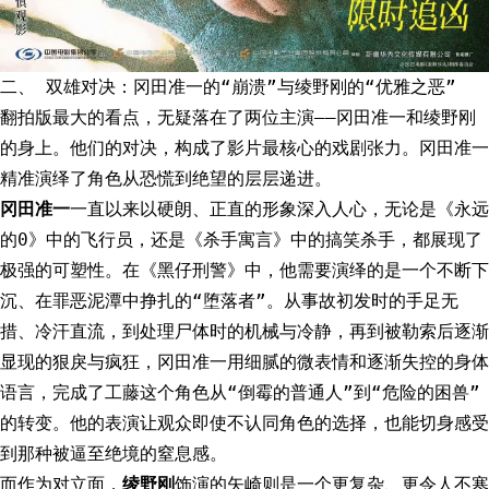
二、 双雄对决：冈田准一的“崩溃”与绫野刚的“优雅之恶”
翻拍版最大的看点，无疑落在了两位主演——冈田准一和绫野刚
的身上。他们的对决，构成了影片最核心的戏剧张力。冈田准一
精准演绎了角色从恐慌到绝望的层层递进。
冈田准一
一直以来以硬朗、正直的形象深入人心，无论是《永远
的0》中的飞行员，还是《杀手寓言》中的搞笑杀手，都展现了
极强的可塑性。在《黑仔刑警》中，他需要演绎的是一个不断下
沉、在罪恶泥潭中挣扎的“堕落者”。从事故初发时的手足无
措、冷汗直流，到处理尸体时的机械与冷静，再到被勒索后逐渐
显现的狠戾与疯狂，冈田准一用细腻的微表情和逐渐失控的身体
语言，完成了工藤这个角色从“倒霉的普通人”到“危险的困兽”
的转变。他的表演让观众即使不认同角色的选择，也能切身感受
到那种被逼至绝境的窒息感。
而作为对立面，
绫野刚
饰演的矢崎则是一个更复杂、更令人不寒