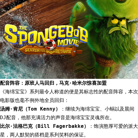
配音阵容：原班人马回归，马克·哈米尔惊喜加盟
《海绵宝宝》系列最令人称道的便是其标志性的配音阵容，本次
电影版也毫不例外地全员回归：
汤姆·肯尼（Tom Kenny）
：继续为海绵宝宝、小蜗以及晨间
DJ配音，他那充满活力的声音是海绵宝宝灵魂所在。
比尔·法格巴克（Bill Fagerbakke）
：饰演憨厚可爱的派大
星，两人默契的搭档是系列笑料的保证。