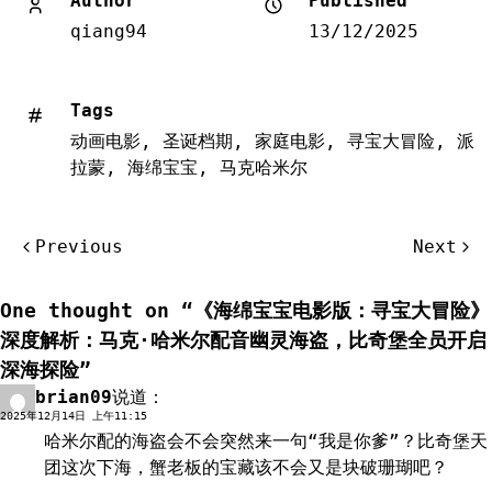
Author
Published
qiang94
13/12/2025
Tags
动画电影
,
圣诞档期
,
家庭电影
,
寻宝大冒险
,
派
拉蒙
,
海绵宝宝
,
马克哈米尔
文
Previous
Next
章
导
One thought on “
《海绵宝宝电影版：寻宝大冒险》
航
深度解析：马克·哈米尔配音幽灵海盗，比奇堡全员开启
深海探险
”
brian09
说道：
回复
2025年12月14日 上午11:15
哈米尔配的海盗会不会突然来一句“我是你爹”？比奇堡天
团这次下海，蟹老板的宝藏该不会又是块破珊瑚吧？