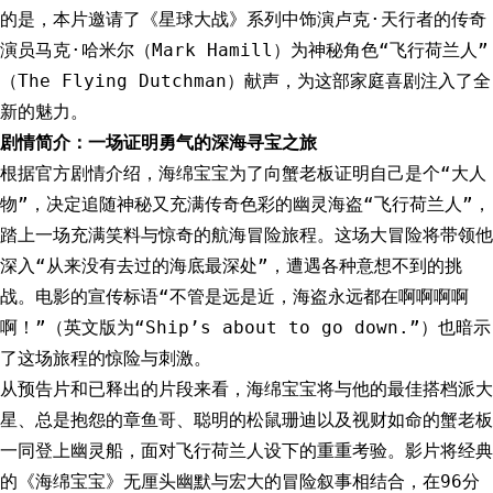
的是，本片邀请了《星球大战》系列中饰演卢克·天行者的传奇
演员马克·哈米尔（Mark Hamill）为神秘角色“飞行荷兰人”
（The Flying Dutchman）献声，为这部家庭喜剧注入了全
新的魅力。
剧情简介：一场证明勇气的深海寻宝之旅
根据官方剧情介绍，海绵宝宝为了向蟹老板证明自己是个“大人
物”，决定追随神秘又充满传奇色彩的幽灵海盗“飞行荷兰人”，
踏上一场充满笑料与惊奇的航海冒险旅程。这场大冒险将带领他
深入“从来没有去过的海底最深处”，遭遇各种意想不到的挑
战。电影的宣传标语“不管是远是近，海盗永远都在啊啊啊啊
啊！”（英文版为“Ship’s about to go down.”）也暗示
了这场旅程的惊险与刺激。
从预告片和已释出的片段来看，海绵宝宝将与他的最佳搭档派大
星、总是抱怨的章鱼哥、聪明的松鼠珊迪以及视财如命的蟹老板
一同登上幽灵船，面对飞行荷兰人设下的重重考验。影片将经典
的《海绵宝宝》无厘头幽默与宏大的冒险叙事相结合，在96分