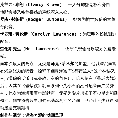
克兰西·布朗（Clancy Brown）
：一人分饰蟹老板和旁白，
他那贪婪又略带喜感的声线深入人心。
罗杰·邦帕斯（Rodger Bumpass）
：继续为愤世嫉俗的章鱼
哥配音。
卡罗琳·劳伦斯（Carolyn Lawrence）
：为聪明的松鼠珊迪
配音。
劳伦斯先生（Mr. Lawrence）
：饰演总想偷蟹堡秘方的皮老
板。
而本次最大的亮点，无疑是
马克·哈米尔
的加盟。他以深沉而富
有戏剧张力的嗓音，诠释了幽灵海盗“飞行荷兰人”这个神秘又
带点滑稽的反派（或亦敌亦友的角色）。哈米尔在《星球大战》
后，因其在《蝙蝠侠》动画系列中为小丑的杰出配音而广受赞
誉，此次为海绵宝宝电影献声，无疑为影片增添了不少星光和话
题性。他在预告片中那句充满戏剧性的台词，已经让不少影迷和
动漫迷充满期待。
制作与视觉：深海奇观的动画呈现