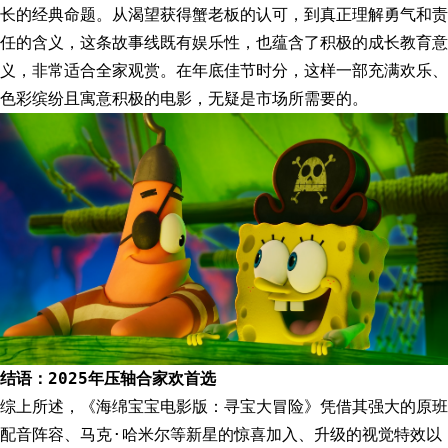
长的经典命题。从渴望获得蟹老板的认可，到真正理解勇气和责
任的含义，这条故事线既有娱乐性，也蕴含了积极的成长教育意
义，非常适合全家观赏。在年底佳节时分，这样一部充满欢乐、
色彩缤纷且寓意积极的电影，无疑是市场所需要的。
结语：2025年压轴合家欢首选
综上所述，《海绵宝宝电影版：寻宝大冒险》凭借其强大的原班
配音阵容、马克·哈米尔等新星的惊喜加入、升级的视觉特效以