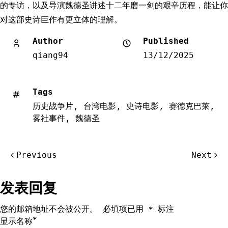
的专访，以及导演魏德圣讲述十二年磨一剑的艰辛历程，能让你
对这部史诗巨作有更立体的理解。
Author
Published
qiang94
13/12/2025
Tags
历史战争片
,
台湾电影
,
史诗电影
,
赛德克巴莱
,
雾社事件
,
魏德圣
文
Previous
Next
章
导
发表回复
航
您的邮箱地址不会被公开。
必填项已用
标注
*
*
显示名称