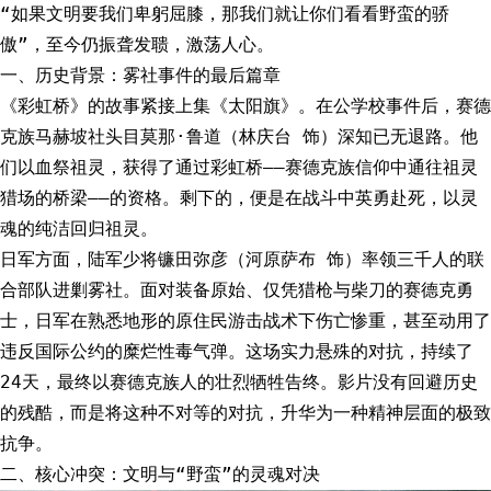
“如果文明要我们卑躬屈膝，那我们就让你们看看野蛮的骄
傲”，至今仍振聋发聩，激荡人心。
一、历史背景：雾社事件的最后篇章
《彩虹桥》的故事紧接上集《太阳旗》。在公学校事件后，赛德
克族马赫坡社头目莫那·鲁道（林庆台 饰）深知已无退路。他
们以血祭祖灵，获得了通过彩虹桥——赛德克族信仰中通往祖灵
猎场的桥梁——的资格。剩下的，便是在战斗中英勇赴死，以灵
魂的纯洁回归祖灵。
日军方面，陆军少将镰田弥彦（河原萨布 饰）率领三千人的联
合部队进剿雾社。面对装备原始、仅凭猎枪与柴刀的赛德克勇
士，日军在熟悉地形的原住民游击战术下伤亡惨重，甚至动用了
违反国际公约的糜烂性毒气弹。这场实力悬殊的对抗，持续了
24天，最终以赛德克族人的壮烈牺牲告终。影片没有回避历史
的残酷，而是将这种不对等的对抗，升华为一种精神层面的极致
抗争。
二、核心冲突：文明与“野蛮”的灵魂对决