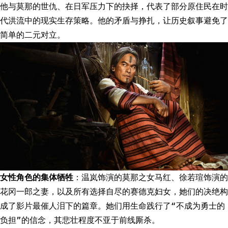
他与莫那的世仇、在日军压力下的抉择，代表了部分原住民在时
代洪流中的现实生存策略。他的矛盾与挣扎，让历史叙事避免了
简单的二元对立。
女性角色的集体牺牲
：温岚饰演的莫那之女马红、徐若瑄饰演的
花冈一郎之妻，以及所有选择自尽的赛德克妇女，她们的决绝构
成了影片最催人泪下的篇章。她们用生命践行了“不成为勇士的
负担”的信念，其悲壮程度不亚于前线厮杀。