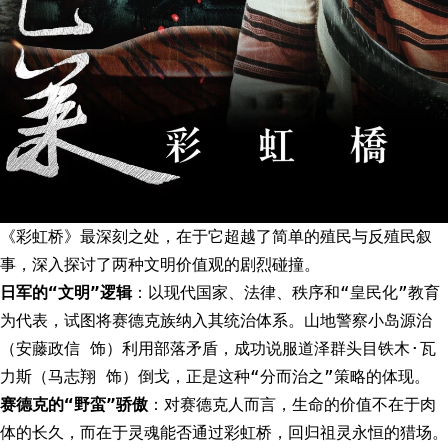
《彩虹桥》最深刻之处，在于它超越了简单的殖民与反殖民叙
事，深入探讨了两种文明价值观的剧烈碰撞。
日军的“文明”逻辑
：以现代国家、法律、秩序和“皇民化”教育
为代表，试图将赛德克族纳入其统治体系。山地警察小岛源治
（安藤政信 饰）利用部落矛盾，成功说服道泽群头目铁木·瓦
力斯（马志翔 饰）倒戈，正是这种“分而治之”策略的体现。
赛德克的“野蛮”骄傲
：对赛德克人而言，生命的价值不在于肉
体的长久，而在于灵魂能否通过彩虹桥，回归祖灵永恒的猎场。