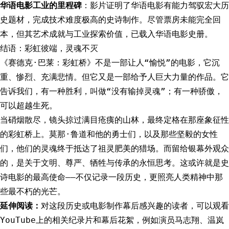
华语电影工业的里程碑
：影片证明了华语电影有能力驾驭宏大历
史题材，完成技术难度极高的史诗制作。尽管票房未能完全回
本，但其艺术成就与工业探索价值，已载入华语电影史册。
结语：彩虹彼端，灵魂不灭
《赛德克·巴莱：彩虹桥》不是一部让人“愉悦”的电影，它沉
重、惨烈、充满悲情。但它又是一部给予人巨大力量的作品。它
告诉我们，有一种胜利，叫做“没有输掉灵魂”；有一种骄傲，
可以超越生死。
当硝烟散尽，镜头掠过满目疮痍的山林，最终定格在那座象征性
的彩虹桥上。莫那·鲁道和他的勇士们，以及那些坚毅的女性
们，他们的灵魂终于抵达了祖灵肥美的猎场。而留给银幕外观众
的，是关于文明、尊严、牺牲与传承的永恒思考。这或许就是史
诗电影的最高使命——不仅记录一段历史，更照亮人类精神中那
些最不朽的光芒。
延伸阅读：
对这段历史或电影制作幕后感兴趣的读者，可以观看
YouTube上的相关纪录片和幕后花絮，例如演员马志翔、温岚