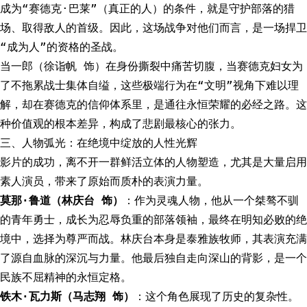
成为“赛德克·巴莱”（真正的人）的条件，就是守护部落的猎
场、取得敌人的首级。因此，这场战争对他们而言，是一场捍卫
“成为人”的资格的圣战。
当一郎（徐诣帆 饰）在身份撕裂中痛苦切腹，当赛德克妇女为
了不拖累战士集体自缢，这些极端行为在“文明”视角下难以理
解，却在赛德克的信仰体系里，是通往永恒荣耀的必经之路。这
种价值观的根本差异，构成了悲剧最核心的张力。
三、人物弧光：在绝境中绽放的人性光辉
影片的成功，离不开一群鲜活立体的人物塑造，尤其是大量启用
素人演员，带来了原始而质朴的表演力量。
莫那·鲁道（林庆台 饰）
：作为灵魂人物，他从一个桀骜不驯
的青年勇士，成长为忍辱负重的部落领袖，最终在明知必败的绝
境中，选择为尊严而战。林庆台本身是泰雅族牧师，其表演充满
了源自血脉的深沉与力量。他最后独自走向深山的背影，是一个
民族不屈精神的永恒定格。
铁木·瓦力斯（马志翔 饰）
：这个角色展现了历史的复杂性。