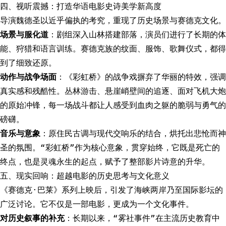
四、视听震撼：打造华语电影史诗美学新高度
导演魏德圣以近乎偏执的考究，重现了历史场景与赛德克文化。
场景与服化道
：剧组深入山林搭建部落，演员们进行了长期的体
能、狩猎和语言训练。赛德克族的纹面、服饰、歌舞仪式，都得
到了细致还原。
动作与战争场面
：《彩虹桥》的战争戏摒弃了华丽的特效，强调
真实感和残酷性。丛林游击、悬崖峭壁间的追逐、面对飞机大炮
的原始冲锋，每一场战斗都让人感受到血肉之躯的脆弱与勇气的
磅礴。
音乐与意象
：原住民古调与现代交响乐的结合，烘托出悲怆而神
圣的氛围。“彩虹桥”作为核心意象，贯穿始终，它既是死亡的
终点，也是灵魂永生的起点，赋予了整部影片诗意的升华。
五、现实回响：超越电影的历史思考与文化意义
《赛德克·巴莱》系列上映后，引发了海峡两岸乃至国际影坛的
广泛讨论。它不仅是一部电影，更成为一个文化事件。
对历史叙事的补充
：长期以来，“雾社事件”在主流历史教育中