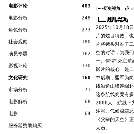
电
《父辈
Skip
影
电影评论
403
历史视角
to
亡航线
content
电影分析
248
2025年10月
角色分析
273
片的炫目特效，也
社会观察
180
片将镜头对准了二
空的对话，为我们
演员专题
162
一、何谓“死亡航
影视评论
130
影片的核心，是二
文化研究
160
中后期，盟军为向
线沿途山峰连绵起
市场分析
71
这条航线究竟有多
电影解析
68
2000人。航线
注脚。气候极端
电影
64
《父辈的天空》正
服务器赞助购买
人员。