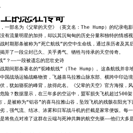
的天空》：穿越时空的对话，
”上的悲壮传奇
18日，一部名为《父辈的天空》（英文名：The Hump）的纪录
没有流量明星的加持，却以其沉甸甸的历史分量和独特的情感视
战时期那条被称为“死亡航线”的空中生命线，通过亲历者及其
揭开了一段尘封已久、关乎勇气、牺牲与传承的天空传奇。
线”？——一段被遗忘的悲壮史诗
战期间那条著名的“驼峰航线”（The Hump）。这条航线并
中国战场运输战略物资，飞越喜马拉雅山脉东部、横跨中印边境
伏，犹如骆驼的峰背，故得此名。《父辈的天空》官方海报，风
危险？数据显示，在三年多的空运中，盟军损失飞机超过500
下方，是被称为“铝谷”的喜马拉雅山谷，坠毁飞机的残骸在阳光
恶劣，强气流、结冰、浓雾和日军战斗机的拦截是家常便饭。每一
是将焦点对准了这群在云端与死神共舞的航空先驱——他们大多