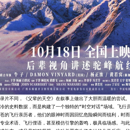
录片不同，《父辈的天空》在叙事上做出了大胆而温暖的尝试。
冷的史料数据，而是构建了一个独特的“时空对话”场域。飞行
苍苍的飞行亲历者，他们的眼神时而因回忆危险瞬间而锐利，时而
专业术语、飞行俚语，甚至模仿引擎的轰鸣，极具临场感。与此