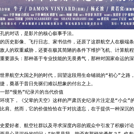
孔的对话，是影片的核心叙事手法。
的历史影像、飞行日志、家书信件，还原了这群航空人在极端条
敌人的双重威胁，还要在极其简陋的条件下维护飞机、计算航程
重要源头：那种基于专业技能的无畏勇气，那种对国家命运的深
世界航空大国之列的时代，回望这段用生命铺就的“初心”之路
捷，奠基于昔日先驱们难以想象的付出之上。
一部“慢热”纪录片的当代价值
环境下，《父辈的天空》这样的严肃历史纪录片注定是“小众”
比肩。然而，它的价值恰恰在于对抗遗忘，在于提供一种深沉的
史爱好者、航空社群以及寻求深度内容的观众中引发了积极讨论
而是心灵深处的叩问：“如果是我，能否有那样的勇气？” 也