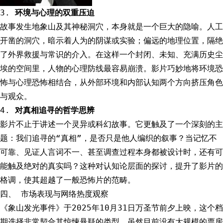
3.
环境与心理的双重压迫
故事发生地象山及其神秘洞穴，本身就是一个巨大的隐喻。人工
开凿的洞穴，暗示着人为的阴谋或实验；偏远的地理位置，隔绝
了外界救援与常识的介入。在这样一个封闭、未知、充满历史尘
埃的空间里，人物的心理防线最容易崩溃。影片巧妙地将环境恐
怖与心理恐怖相结合，从外部环境和内部认知两个方向挤压角色
与观众。
4.
对真相追寻的哲学思辨
影片不止于讲述一个灵异或科幻故事。它更触及了一个深刻的主
题：我们追寻的“真相”，是否只是他人编织的叙事？当记忆不
可靠、见证人言词不一、甚至调查过程本身都被设计时，还有可
能触及绝对的真实吗？这种对认知论层面的探讨，提升了影片的
格调，使其超越了一般恐怖片的范畴。
四、 市场表现与网络热度观察
《象山发光事件》于2025年10月31日万圣节前夕上映，这个档
期选择非常契合其惊悚悬疑的类型。虽然目前没有大规模的票房