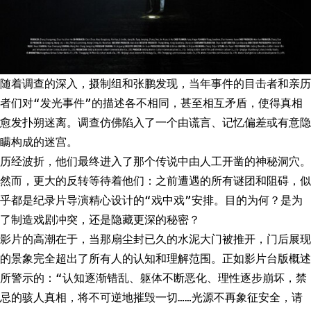
随着调查的深入，摄制组和张鹏发现，当年事件的目击者和亲历
者们对“发光事件”的描述各不相同，甚至相互矛盾，使得真相
愈发扑朔迷离。调查仿佛陷入了一个由谎言、记忆偏差或有意隐
瞒构成的迷宫。
历经波折，他们最终进入了那个传说中由人工开凿的神秘洞穴。
然而，更大的反转等待着他们：之前遭遇的所有谜团和阻碍，似
乎都是纪录片导演精心设计的“戏中戏”安排。目的为何？是为
了制造戏剧冲突，还是隐藏更深的秘密？
影片的高潮在于，当那扇尘封已久的水泥大门被推开，门后展现
的景象完全超出了所有人的认知和理解范围。正如影片台版概述
所警示的：“认知逐渐错乱、躯体不断恶化、理性逐步崩坏，禁
忌的骇人真相，将不可逆地摧毁一切……光源不再象征安全，请