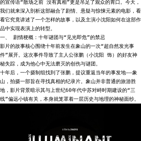
的宣传语“散场之前 没有真相”更是吊足了观众的胃口。今天，
我们就来深入剖析这部融合了剧情、悬疑与惊悚元素的电影，看
看它究竟讲述了一个怎样的故事，以及主演小沈阳如何在这部作
品中实现表演上的转型。
一、 剧情梗概：十年谜团与“见光即危”的禁忌
影片的故事核心围绕十年前发生在象山的一次“超自然发光事
件”展开。这次事件导致了主人公张鹏（小沈阳 饰）的好友神
秘失踪，成为他心中无法磨灭的创伤与谜团。
十年后，一个摄制组找到了张鹏，提议重返当年的事发地——象
山，拍摄一部旨在寻找真相的纪录片。象山并非普通的旅游胜
地，影片背景暗示其与上世纪60年代中苏对峙时期建设的“三
线”偏远小镇有关，本身就笼罩着一层历史与地理的神秘面纱。