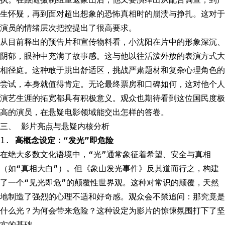
生怀疑，再到面对超出想象的恐怖真相时的崩溃与挣扎。这对于
演员的情绪层次把控提出了很高要求。
从目前释出的预告片和宣传物料看，小沈阳在片中的形象深沉、
阴郁，眼神中充满了故事感。这与他以往活泼外放的表演方式大
相径庭。这种敢于跳出舒适区，挑战严肃题材和复杂心理角色的
尝试，本身就值得肯定。无论最终票房和口碑如何，这对他个人
演艺生涯的拓宽都具有积极意义。观众也期待看到这位国民度极
高的演员，在悬疑电影领域能交出怎样的答卷。
三、 影片亮点与悬疑内核分析
1.
高概念设定：“发光”即危险
在绝大多数文化语境中，“光”通常象征着希望、安全与真相
（如“真相大白”）。但《象山发光事件》反其道而行之，构建
了一个“见光即危”的颠覆性世界观。这种对常识的颠覆，天然
地制造了强烈的心理不适和好奇感。观众会不禁追问：那究竟是
什么光？为何会带来危险？这种设定为影片的惊悚氛围打下了坚
实的基础。