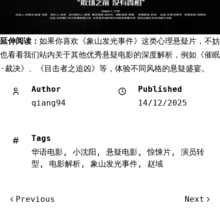
延伸阅读：
如果你喜欢《象山发光事件》这类心理悬疑片，不妨
也看看我们站内关于其他优秀悬疑电影的深度解析，例如《催眠
·裁决》、《目击者之追凶》等，体验不同风格的悬疑盛宴。
Author
Published
qiang94
14/12/2025
Tags
华语电影
,
小沈阳
,
悬疑电影
,
惊悚片
,
演员转
型
,
电影解析
,
象山发光事件
,
赵域
文
Previous
Next
章
导