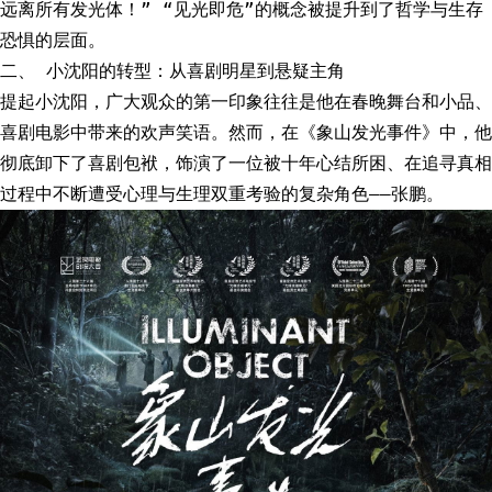
远离所有发光体！” “见光即危”的概念被提升到了哲学与生存
恐惧的层面。
二、 小沈阳的转型：从喜剧明星到悬疑主角
提起小沈阳，广大观众的第一印象往往是他在春晚舞台和小品、
喜剧电影中带来的欢声笑语。然而，在《象山发光事件》中，他
彻底卸下了喜剧包袱，饰演了一位被十年心结所困、在追寻真相
过程中不断遭受心理与生理双重考验的复杂角色——张鹏。