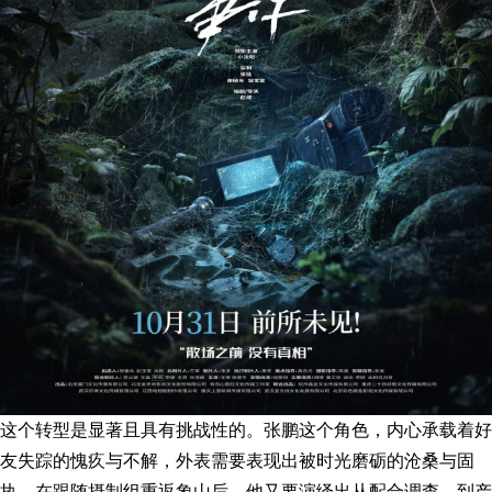
这个转型是显著且具有挑战性的。张鹏这个角色，内心承载着好
友失踪的愧疚与不解，外表需要表现出被时光磨砺的沧桑与固
执。在跟随摄制组重返象山后，他又要演绎出从配合调查，到产