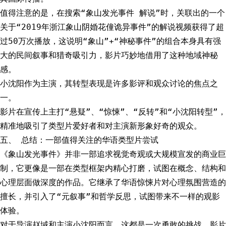
值得注意的是，在搜索“象山发光事件 解说”时，关联出的一个
关于“2019年浙江象山阴婚花僮诡异事件”的解说视频获得了超
过50万次播放，这说明“象山”+“神秘事件”的组合本身具有强
大的民间叙事和猎奇吸引力，影片巧妙地借用了这种地域神秘
感。
小沈阳作为主演，其转型表现是许多影评和观众讨论的焦点之
一。
影片在宣传上主打“悬疑”、“惊悚”、“反转”和“小沈阳转型”，
精准地吸引了类型片爱好者和对主演新形象好奇的观众。
五、 总结：一部值得关注的华语类型片尝试
《象山发光事件》并非一部追求视觉奇观或大规模宣发的商业巨
制，它更像是一部在类型框架内精心打磨，试图在概念、结构和
心理层面做深度的作品。它继承了华语惊悚片对心理氛围营造的
擅长，并引入了“元叙事”和哲学反思，试图带来不一样的观影
体验。
对于导演赵域和主演小沈阳而言，这都是一次勇敢的挑战。影片