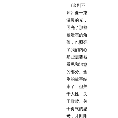
《金刚不
坏》像一束
温暖的光，
照亮了那些
被遗忘的角
落，也照亮
了我们内心
那些需要被
看见和治愈
的部分。金
刚的故事结
束了，但关
于人性、关
于救赎、关
于勇气的思
考，才刚刚