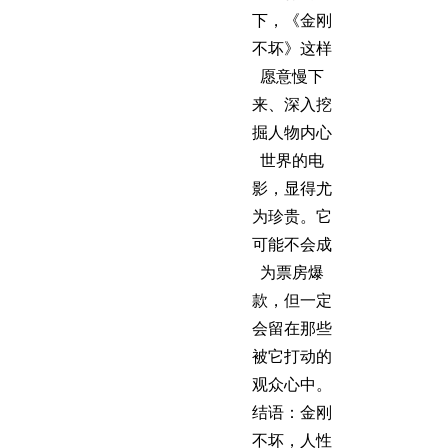
下，《金刚
不坏》这样
愿意慢下
来、深入挖
掘人物内心
世界的电
影，显得尤
为珍贵。它
可能不会成
为票房爆
款，但一定
会留在那些
被它打动的
观众心中。
结语：金刚
不坏，人性