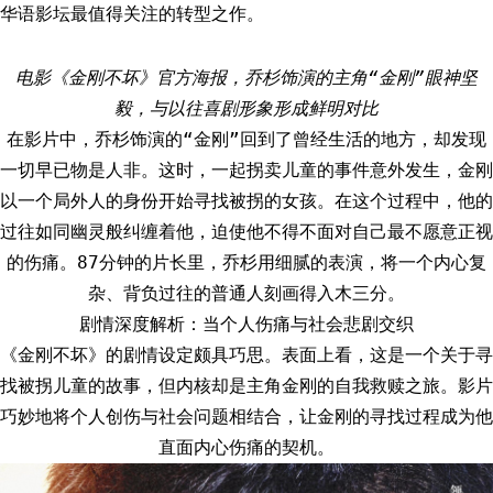
华语影坛最值得关注的转型之作。
电影《金刚不坏》官方海报，乔杉饰演的主角“金刚”眼神坚
毅，与以往喜剧形象形成鲜明对比
在影片中，乔杉饰演的“金刚”回到了曾经生活的地方，却发现
一切早已物是人非。这时，一起拐卖儿童的事件意外发生，金刚
以一个局外人的身份开始寻找被拐的女孩。在这个过程中，他的
过往如同幽灵般纠缠着他，迫使他不得不面对自己最不愿意正视
的伤痛。87分钟的片长里，乔杉用细腻的表演，将一个内心复
杂、背负过往的普通人刻画得入木三分。
剧情深度解析：当个人伤痛与社会悲剧交织
《金刚不坏》的剧情设定颇具巧思。表面上看，这是一个关于寻
找被拐儿童的故事，但内核却是主角金刚的自我救赎之旅。影片
巧妙地将个人创伤与社会问题相结合，让金刚的寻找过程成为他
直面内心伤痛的契机。