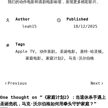
我们的动作电影和喜剧电影标签，发现更多精彩影片。
Author
Published
leah15
18/12/2025
Tags
Apple TV
,
动作喜剧
,
圣诞电影
,
基特·哈灵顿
,
家庭电影
,
家庭计划2
,
马克·沃尔伯格
文
Previous
Next
章
导
One thought on “
《家庭计划2》：当退休杀手遇上
航
圣诞危机，马克·沃尔伯格如何用拳头守护家庭？
”