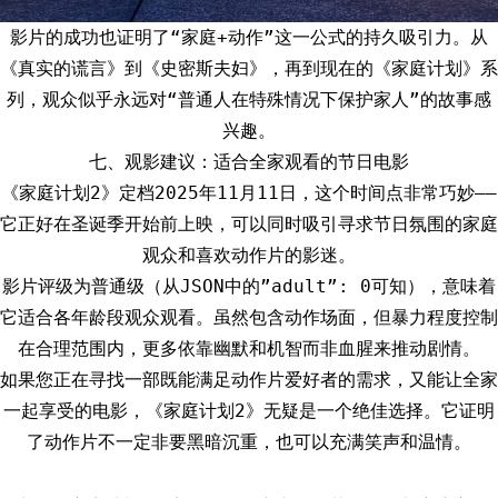
影片的成功也证明了“家庭+动作”这一公式的持久吸引力。从
《真实的谎言》到《史密斯夫妇》，再到现在的《家庭计划》系
列，观众似乎永远对“普通人在特殊情况下保护家人”的故事感
兴趣。
七、观影建议：适合全家观看的节日电影
《家庭计划2》定档2025年11月11日，这个时间点非常巧妙——
它正好在圣诞季开始前上映，可以同时吸引寻求节日氛围的家庭
观众和喜欢动作片的影迷。
影片评级为普通级（从JSON中的”adult”: 0可知），意味着
它适合各年龄段观众观看。虽然包含动作场面，但暴力程度控制
在合理范围内，更多依靠幽默和机智而非血腥来推动剧情。
如果您正在寻找一部既能满足动作片爱好者的需求，又能让全家
一起享受的电影，《家庭计划2》无疑是一个绝佳选择。它证明
了动作片不一定非要黑暗沉重，也可以充满笑声和温情。