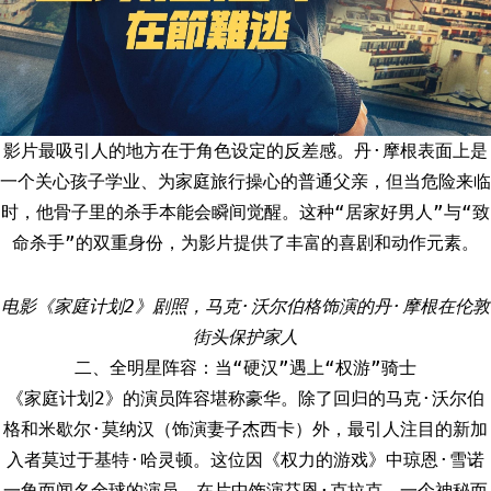
影片最吸引人的地方在于角色设定的反差感。丹·摩根表面上是
一个关心孩子学业、为家庭旅行操心的普通父亲，但当危险来临
时，他骨子里的杀手本能会瞬间觉醒。这种“居家好男人”与“致
命杀手”的双重身份，为影片提供了丰富的喜剧和动作元素。
电影《家庭计划2》剧照，马克·沃尔伯格饰演的丹·摩根在伦敦
街头保护家人
二、全明星阵容：当“硬汉”遇上“权游”骑士
《家庭计划2》的演员阵容堪称豪华。除了回归的马克·沃尔伯
格和米歇尔·莫纳汉（饰演妻子杰西卡）外，最引人注目的新加
入者莫过于基特·哈灵顿。这位因《权力的游戏》中琼恩·雪诺
一角而闻名全球的演员，在片中饰演芬恩·克拉克，一个神秘而