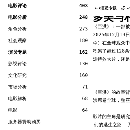
电
《巨洪
Skip
影
电影评论
403
演员专题
to
多美与
content
电影分析
248
《巨洪》：一部被
角色分析
273
2025年12月1
社会观察
180
수）在全球观众中
积累了超过128
演员专题
162
难特效大片，还是
影视评论
130
文化研究
160
市场分析
71
《巨洪》的故事背
电影解析
68
洪席卷全球，整座
电影
64
影片的主角是研究
服务器赞助购买
们的逃生之路—