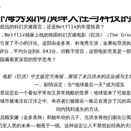
》深度解析：当末日洪水淹没
朴海秀如何演绎人性与科技的
低估的科幻灾难寓言，还是Netflix的年度惊喜？
9日，Netflix独家上线的韩国科幻灾难电影《巨洪》（The Gre
引发了不小的讨论。这部由金多美、朴海秀主演，金秉祐导演执
条评分，平均分达到6.043分。但数字背后，这部电影究竟是一
隐藏着更深层的哲学思考？
电影《巨洪》中文版官方海报，展现了末日洪水的压迫感与主
一、剧情设定：当“地球最后一天”成为现实
景设定在一个看似平常却又异常残酷的世界：地球迎来了可能是
城市被淹没在汪洋之中。幸存者们被困在一栋正在逐步下沉的高
间内找到逃生的方法。
员顾安娜（金多美饰）和她年幼的儿子。当洪水将他们困在公寓
—乃至人类的未来——都悬于一线。这种设定让人不禁想起经典的