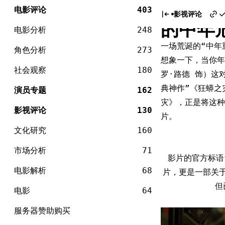
电
《狂蟒
Skip
影
电影评论
403
影视评论
to
的中年
content
电影分析
248
一场荒诞的“中年
角色分析
273
想象一下，当你年
社会观察
180
罗·路德 饰）这
典神作”《狂蟒之
演员专题
162
灾》，正是将这
影视评论
130
片。
文化研究
160
市场分析
71
影片的官方标语
电影解析
68
片，更是一部关
但
电影
64
服务器赞助购买