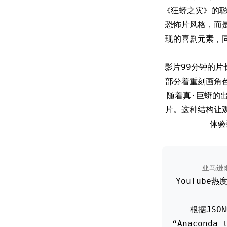
《狂蟒之灾》的聪
恐怖片风格，而
现的喜剧元素，
影片99分钟的片长
部分着重刻画角
随着真·巨蟒的
片。这种结构让
体验
亚马逊
YouTube
根据JSO
“Anacond