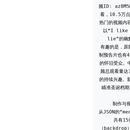
频ID: az8
看，10.5万
热门的视频内
以“I like 
lie”的
有趣的是，原
制预告片也有4
的怀旧受众。
频总观看量达
的持续兴趣。影
瞄准圣诞档期
制作与
从JSON的“m
共有1
（backdro