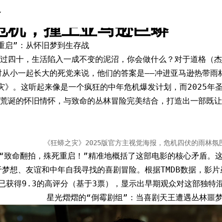
之灾》2025：当保罗·路德
危机，撞上亚马逊巨蟒
重启”：从怀旧梦到生存战
过四十，生活陷入一成不变的泥沼，你会做什么？对于道格（杰
对从小一起长大的死党来说，他们的答案是——冲进亚马逊热带雨
灾》。这听起来像是一个疯狂的中年危机爆发计划，而2025年
种荒诞的怀旧情怀，与致命的丛林冒险完美结合，打造出一部既让
《狂蟒之灾》2025版官方主视觉海报，危机四伏的雨林氛
“致命翻拍，殊死重启！”精准地概括了这部电影的核心矛盾。
于梦想、友谊和中年自我寻找的喜剧冒险。根据TMDB数据，影
已获得9.3的高评分（基于3票），显示出早期观众对这部独特
星光熠熠的“倒霉剧组”：当喜剧天王遭遇丛林噩