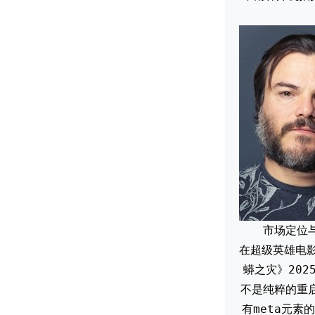
市场定位
在超级英雄电
蟒之灾》20
不是纯粹的重
有meta元素