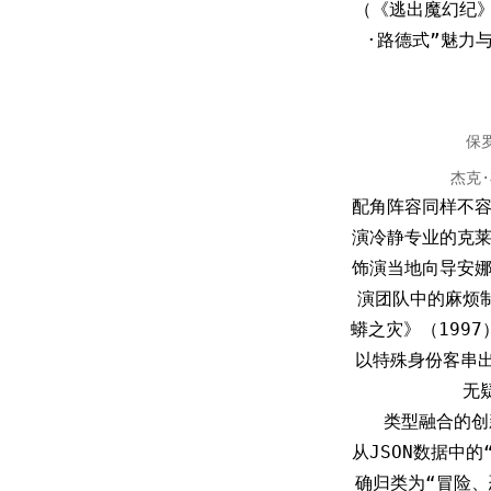
（《逃出魔幻纪
·路德式”魅力
保
杰克
配角阵容同样不容
演冷静专业的克莱
饰演当地向导安娜
演团队中的麻烦
蟒之灾》（199
以特殊身份客串
无
类型融合的创
从JSON数据中的
确归类为“冒险