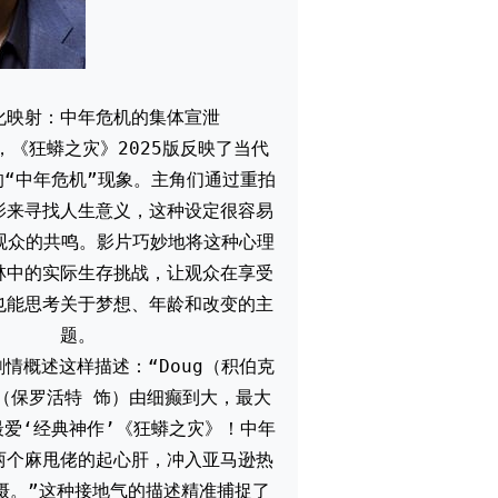
化映射：中年危机的集体宣泄
，《狂蟒之灾》2025版反映了当代
的“中年危机”现象。主角们通过重拍
影来寻找人生意义，这种设定很容易
岁观众的共鸣。影片巧妙地将这种心理
林中的实际生存挑战，让观众在享受
也能思考关于梦想、年龄和改变的主
题。
情概述这样描述：“Doug（积伯克
f（保罗活特 饰）由细癫到大，最大
最爱‘经典神作’《狂蟒之灾》！中年
两个麻甩佬的起心肝，冲入亚马逊热
摄。”这种接地气的描述精准捕捉了