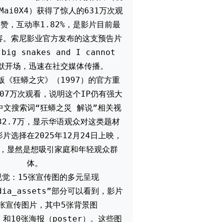
M5Mai0X4）获得了惊人的631万次观
点赞，互动率1.82%，是影片目前最
容。索尼影业官方发布的这支预告片
big snakes and I cannot
幽默开场，迅速在社交媒体传播。
版《狂蟒之灾》（1997）的官方重
07万次观看，说明这个IP仍有强大
中文搜索词“狂蟒之災 解说”相关视
32.7万，显示华语观众对这类题材
片选择在2025年12月24日上映，
，显然是想吸引家庭和年轻观众群
体。
视觉：15张宣传图的多元呈现
edia_assets”部分可以看到，影片
5张宣传图片，其中5张背景图
p）和10张海报（poster）。这些图