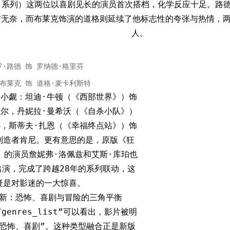
》系列）这两位以喜剧见长的演员首次搭档，化学反应十足。路德
与无奈，而布莱克饰演的道格则延续了他标志性的夸张与热情，
人。
罗·路德 饰 罗纳德·格里芬
·布莱克 饰 道格·麦卡利斯特
小觑：坦迪·牛顿（《西部世界》）饰
尔，丹妮拉·曼希沃（《自杀小队》）
，斯蒂夫·扎恩（《幸福终点站》）饰
制造者肯尼。更有意思的是，原版《狂
7）的演员詹妮弗·洛佩兹和艾斯·库珀也
出演，完成了跨越28年的系列联动，这
疑是对影迷的一大惊喜。
新：恐怖、喜剧与冒险的三角平衡
“genres_list”可以看出，影片被明
、恐怖、喜剧”。这种类型融合正是新版