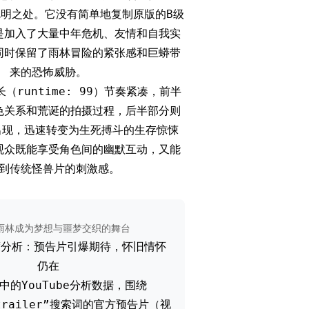
明之处。它没有简单地复制原版的B级
是加入了大量中年危机、友情和自我实
同时保留了雨林冒险的紧张感和巨蟒带
来的恐怖威胁。
（runtime: 99）节奏紧凑，前半
色关系和荒诞的拍摄过程，后半部分则
出现，迅速转变为生死搏斗的生存惊悚
观众既能享受角色间的幽默互动，又能
到传统怪兽片的刺激感。
雨林成为梦想与噩梦交织的舞台
热度分析：预告片引爆期待，怀旧情怀
仍在
N中的YouTube分析数据，围绕
a trailer”搜索词的官方预告片（视