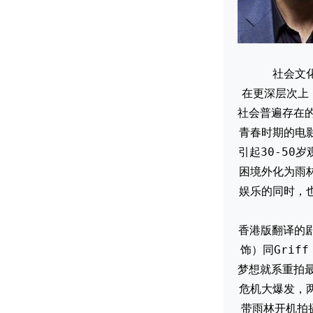
社会文
在更深层次上
社会普遍存在
青春时期的电
引起30-50
困境外化为雨
娱乐的同时，
香港版翻译的剧
饰）同Grif
梦想就系重拍
危机大爆发，
带雨林开机拍