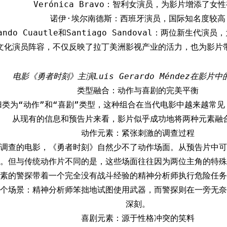
Verónica Bravo：智利女演员，为影片增添了女
诺伊·埃尔南德斯：西班牙演员，国际知名度较高
nando Cuautle和Santiago Sandoval：两位新生代
文化演员阵容，不仅反映了拉丁美洲影视产业的活力，也为影片
电影《勇者时刻》主演Luis Gerardo Méndez在影片
类型融合：动作与喜剧的完美平衡
归类为“动作”和“喜剧”类型，这种组合在当代电影中越来越常
从现有的信息和预告片来看，影片似乎成功地将两种元素融
动作元素：紧张刺激的调查过程
调查的电影，《勇者时刻》自然少不了动作场面。从预告片中可
。但与传统动作片不同的是，这些场面往往因为两位主角的特殊
素的警探带着一个完全没有战斗经验的精神分析师执行危险任务
个场景：精神分析师笨拙地试图使用武器，而警探则在一旁无奈
深刻。
喜剧元素：源于性格冲突的笑料