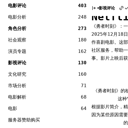
电
《勇者
Skip
影
电影评论
403
影视评论
to
Netf
content
电影分析
248
《勇者时刻》：一
角色分析
273
2025年12月18
社会观察
180
作喜剧电影。这部由
社区服务，帮助一
演员专题
162
事。影片上映后获
影视评论
130
文化研究
160
市场分析
71
《勇者时刻》的
电影解析
68
这种
根据影片简介，精
电影
64
因为某些原因需要
服务器赞助购买
的