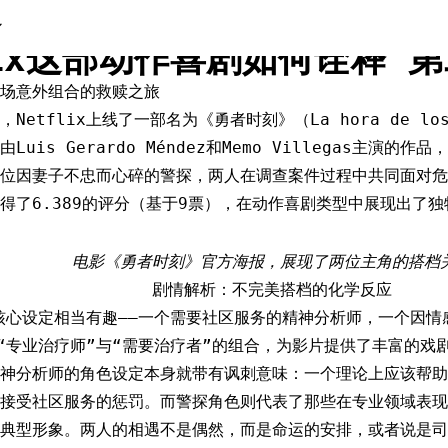
时刻》影评：当精神分析师遇
lix这部动作喜剧如何诠释“
场意外组合的救赎之旅
日，Netflix上线了一部名为《勇者时刻》（La hora de lo
Luis Gerardo Méndez和Memo Villegas主演
位因妻子不忠而心碎的警探，两人在调查案件过程中共同面对危
得了6.389的评分（基于9票），在动作喜剧类型中展现出了
电影《勇者时刻》官方海报，展现了两位主角的搭档
剧情解析：不完美搭档的化学反应
核心设定相当有趣——一个需要社区服务的精神分析师，一个因情
“专业治疗师”与“需要治疗者”的组合，为影片提供了丰富的戏
神分析师的角色设定本身就带有讽刺意味：一个理论上应该帮助
接受社区服务的惩罚。而警探角色则代表了那些在专业领域表现
典型形象。两人的相遇不是偶然，而是命运的安排，或者说是司