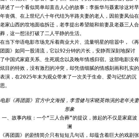
讲述了一个看似简单却直击人心的故事：李振华与聂素珍这对早
年丧偶、在上世纪八十年代结为半路夫妻的老人，因前妻凤仙在
老家山西的坟地面临拆迁，老李提出希望能和前妻及老聂三人合
葬，这一想法打破了二人平静的生活。
在当下华语电影市场充斥着商业大片、流量明星的喧嚣中，《再
团圆》如同一股清流，它以92分钟的片长，安静而深刻地探讨
了中国式家庭关系、生死观念以及晚年情感归宿。这部电影没有
炫目的特效，没有激烈的冲突，却凭借细腻的情感刻画和扎实的
表演，在2025年末为观众带来了一次关于生命、爱与记忆的沉
思。
电影《再团圆》官方中文海报，李雪健与宋晓英饰演的老年夫妻
形象
一、故事内核：一个“三人合葬”的提议，掀起的不仅是家庭波
澜
《再团圆》的剧情简介只有短短几句话，却蕴含着巨大的戏剧张