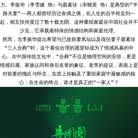
力。李振华（李雪健 饰）与聂素珍（宋晓英 饰）是典型的“半
路夫妻”——两人都曾经历过丧偶之痛，在人生的后半程走到一
起，相互扶持度过了数十载光阴。这种重组家庭在中国社会并不
少见，它承载着特殊的情感结构和家庭伦理。
然而，当李振华提出希望与已故前妻凤仙以及现任妻子聂素珍
“三人合葬”时，这个看似合理的愿望却成为了情感风暴的中
心。在中国传统文化中，“合葬”不仅是物理空间的安排，更是
情感归属、家族认同和身后名誉的象征。老李的提议，表面上是
对前妻的愧疚与怀念，实质上却触及了重组家庭中最敏感的核
心：在生命的终点，谁才是真正的“一家人”？