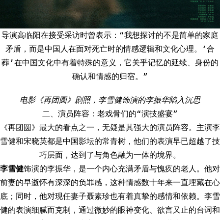
导演高临阳在接受采访时曾表示：“我想探讨的不是简单的家庭
矛盾，而是中国人在面对死亡时的情感逻辑和文化心理。‘合
葬’在中国文化中有着特殊的意义，它关乎记忆的延续、身份的
确认和情感的归宿。”
电影《再团圆》剧照，李雪健饰演的李振华陷入沉思
二、演员阵容：老戏骨们的“演技盛宴”
《再团圆》最大的看点之一，无疑是其强大的演员阵容。主演李
雪健和宋晓英都是中国影坛的常青树，他们的表演早已超越了技
巧层面，达到了与角色融为一体的境界。
李雪健
饰演的李振华，是一个内心充满矛盾与愧疚的老人。他对
前妻的早逝怀有深深的负罪感，这种情感数十年来一直埋藏在心
底；同时，他对现任妻子聂素珍也有着真挚的感情和依赖。李雪
健的表演细腻而克制，通过微妙的眼神变化、欲言又止的台词和