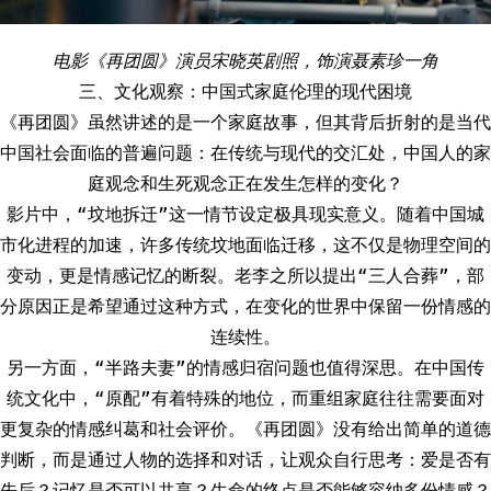
电影《再团圆》演员宋晓英剧照，饰演聂素珍一角
三、文化观察：中国式家庭伦理的现代困境
《再团圆》虽然讲述的是一个家庭故事，但其背后折射的是当代
中国社会面临的普遍问题：在传统与现代的交汇处，中国人的家
庭观念和生死观念正在发生怎样的变化？
影片中，“坟地拆迁”这一情节设定极具现实意义。随着中国城
市化进程的加速，许多传统坟地面临迁移，这不仅是物理空间的
变动，更是情感记忆的断裂。老李之所以提出“三人合葬”，部
分原因正是希望通过这种方式，在变化的世界中保留一份情感的
连续性。
另一方面，“半路夫妻”的情感归宿问题也值得深思。在中国传
统文化中，“原配”有着特殊的地位，而重组家庭往往需要面对
更复杂的情感纠葛和社会评价。《再团圆》没有给出简单的道德
判断，而是通过人物的选择和对话，让观众自行思考：爱是否有
先后？记忆是否可以共享？生命的终点是否能够容纳多份情感？