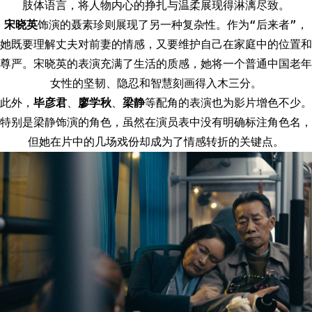
肢体语言，将人物内心的挣扎与温柔展现得淋漓尽致。
宋晓英
饰演的聂素珍则展现了另一种复杂性。作为“后来者”，
她既要理解丈夫对前妻的情感，又要维护自己在家庭中的位置和
尊严。宋晓英的表演充满了生活的质感，她将一个普通中国老年
女性的坚韧、隐忍和智慧刻画得入木三分。
此外，
毕彦君
、
廖学秋
、
梁静
等配角的表演也为影片增色不少。
特别是梁静饰演的角色，虽然在演员表中没有明确标注角色名，
但她在片中的几场戏份却成为了情感转折的关键点。