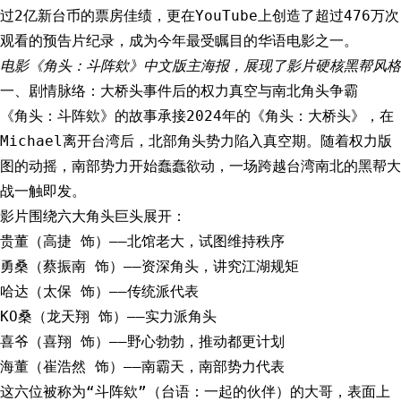
过2亿新台币的票房佳绩，更在YouTube上创造了超过476万次
观看的预告片纪录，成为今年最受瞩目的华语电影之一。
电影《角头：斗阵欸》中文版主海报，展现了影片硬核黑帮风格
一、剧情脉络：大桥头事件后的权力真空与南北角头争霸
《角头：斗阵欸》的故事承接2024年的《角头：大桥头》，在
Michael离开台湾后，北部角头势力陷入真空期。随着权力版
图的动摇，南部势力开始蠢蠢欲动，一场跨越台湾南北的黑帮大
战一触即发。
影片围绕六大角头巨头展开：
贵董（高捷 饰）——北馆老大，试图维持秩序
勇桑（蔡振南 饰）——资深角头，讲究江湖规矩
哈达（太保 饰）——传统派代表
KO桑（龙天翔 饰）——实力派角头
喜爷（喜翔 饰）——野心勃勃，推动都更计划
海董（崔浩然 饰）——南霸天，南部势力代表
这六位被称为“斗阵欸”（台语：一起的伙伴）的大哥，表面上