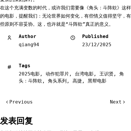
在这个充满变数的时代，或许我们需要像《角头：斗阵欸》这样
的电影，提醒我们：无论世界如何变化，有些情义值得坚守，有
些原则不容妥协。这，也许就是“斗阵欸”真正的意义。
Author
Published
qiang94
23/12/2025
Tags
2025电影
,
动作犯罪片
,
台湾电影
,
王识贤
,
角
头：斗阵欸
,
角头系列
,
高捷
,
黑帮电影
文
Previous
Next
章
导
发表回复
航