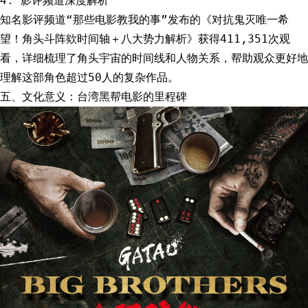
4. 影评频道深度解析
知名影评频道“那些电影教我的事”发布的《对抗鬼灭唯一希
望！角头斗阵欸时间轴＋八大势力解析》获得411,351次观
看，详细梳理了角头宇宙的时间线和人物关系，帮助观众更好地
理解这部角色超过50人的复杂作品。
五、文化意义：台湾黑帮电影的里程碑