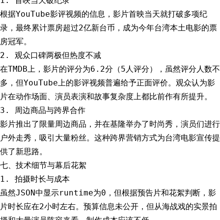
1. 首映当天破纪录
根据YouTube影评视频的信息，影片首映当天就打破多项纪
录，最终累计票房超过2亿新台币，成为今年台湾本土电影的票
房冠军。
2. 观众口碑两极但热度不减
在TMDB上，影片的评分为6.2分（5人评分），虽然评分人数不
多，但YouTube上的影评视频普遍给予正面评价。观众认为影
片在动作场面、演员表演和故事复杂度上都比前作有所提升。
3. 周边商品与跨界合作
影片推出了限量周边商品，并在基隆举办了时尚秀，演员们进行
户外走秀，吸引大量粉丝。这种跨界营销方式为台湾电影宣传提
供了新思路。
七、技术细节与幕后花絮
1. 拍摄时长与成本
虽然JSON中显示runtime为0，但根据预告片和花絮判断，影
片时长应在2小时左右。预算信息未公开，但从海战戏的实景拍