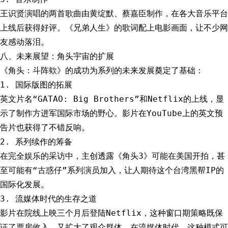
王识贤演唱的两首歌曲由黄绽默、蔡嘉臣制作，在各大音乐平台
上线后获得好评。《兄弟人生》的歌词配上电影画面，让不少网
友感动落泪。
八、未来展望：角头宇宙的扩展
《角头：斗阵欸》的成功为系列的未来发展奠定了基础：
1. 国际版图的拓展
英文片名“GATAO: Big Brothers”和Netflix的上线，显
示了制作方进军国际市场的野心。影片在YouTube上的英文预
告片也获得了不错反响。
2. 系列续作的筹备
在完全娱乐的采访中，主创透露《角头3》可能在美国开拍，甚
至可能有“古惑仔”系列演员加入，让人期待这个台湾黑帮IP的
国际化发展。
3. 流媒体时代的生存之道
影片在院线上映三个月后登陆Netflix，这种窗口期策略既保
证了票房收入，又扩大了观众群体。在流媒体时代，这种模式可