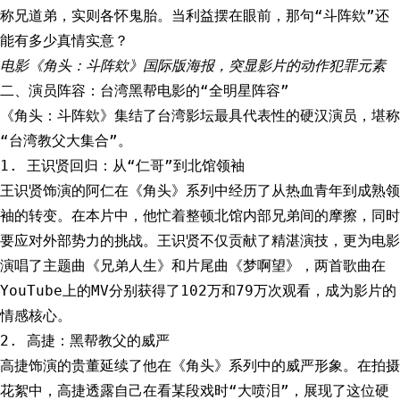
称兄道弟，实则各怀鬼胎。当利益摆在眼前，那句“斗阵欸”还
能有多少真情实意？
电影《角头：斗阵欸》国际版海报，突显影片的动作犯罪元素
二、演员阵容：台湾黑帮电影的“全明星阵容”
《角头：斗阵欸》集结了台湾影坛最具代表性的硬汉演员，堪称
“台湾教父大集合”。
1. 王识贤回归：从“仁哥”到北馆领袖
王识贤饰演的阿仁在《角头》系列中经历了从热血青年到成熟领
袖的转变。在本片中，他忙着整顿北馆内部兄弟间的摩擦，同时
要应对外部势力的挑战。王识贤不仅贡献了精湛演技，更为电影
演唱了主题曲《兄弟人生》和片尾曲《梦啊望》，两首歌曲在
YouTube上的MV分别获得了102万和79万次观看，成为影片的
情感核心。
2. 高捷：黑帮教父的威严
高捷饰演的贵董延续了他在《角头》系列中的威严形象。在拍摄
花絮中，高捷透露自己在看某段戏时“大喷泪”，展现了这位硬