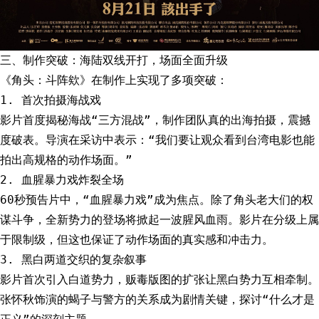
三、制作突破：海陆双线开打，场面全面升级
《角头：斗阵欸》在制作上实现了多项突破：
1. 首次拍摄海战戏
影片首度揭秘海战“三方混战”，制作团队真的出海拍摄，震撼
度破表。导演在采访中表示：“我们要让观众看到台湾电影也能
拍出高规格的动作场面。”
2. 血腥暴力戏炸裂全场
60秒预告片中，“血腥暴力戏”成为焦点。除了角头老大们的权
谋斗争，全新势力的登场将掀起一波腥风血雨。影片在分级上属
于限制级，但这也保证了动作场面的真实感和冲击力。
3. 黑白两道交织的复杂叙事
影片首次引入白道势力，贩毒版图的扩张让黑白势力互相牵制。
张怀秋饰演的蝎子与警方的关系成为剧情关键，探讨“什么才是