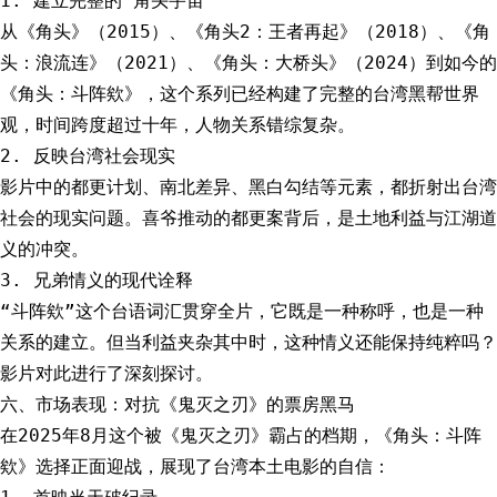
1. 建立完整的“角头宇宙”
从《角头》（2015）、《角头2：王者再起》（2018）、《角
头：浪流连》（2021）、《角头：大桥头》（2024）到如今的
《角头：斗阵欸》，这个系列已经构建了完整的台湾黑帮世界
观，时间跨度超过十年，人物关系错综复杂。
2. 反映台湾社会现实
影片中的都更计划、南北差异、黑白勾结等元素，都折射出台湾
社会的现实问题。喜爷推动的都更案背后，是土地利益与江湖道
义的冲突。
3. 兄弟情义的现代诠释
“斗阵欸”这个台语词汇贯穿全片，它既是一种称呼，也是一种
关系的建立。但当利益夹杂其中时，这种情义还能保持纯粹吗？
影片对此进行了深刻探讨。
六、市场表现：对抗《鬼灭之刃》的票房黑马
在2025年8月这个被《鬼灭之刃》霸占的档期，《角头：斗阵
欸》选择正面迎战，展现了台湾本土电影的自信：