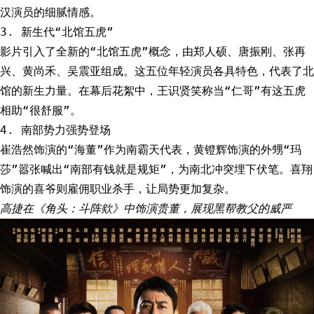
汉演员的细腻情感。
3. 新生代“北馆五虎”
影片引入了全新的“北馆五虎”概念，由郑人硕、唐振刚、张再
兴、黄尚禾、吴震亚组成。这五位年轻演员各具特色，代表了北
馆的新生力量。在幕后花絮中，王识贤笑称当“仁哥”有这五虎
相助“很舒服”。
4. 南部势力强势登场
崔浩然饰演的“海董”作为南霸天代表，黄镫辉饰演的外甥“玛
莎”嚣张喊出“南部有钱就是规矩”，为南北冲突埋下伏笔。喜翔
饰演的喜爷则雇佣职业杀手，让局势更加复杂。
高捷在《角头：斗阵欸》中饰演贵董，展现黑帮教父的威严