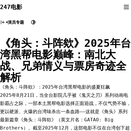
Skip
247电影
to
content
演员专题
《角头：斗阵欸》2025年台
湾黑帮电影巅峰：南北大
战、兄弟情义与票房奇迹全
解析
《角头：斗阵欸》：2025年台湾黑帮电影的盛夏狂飙
2025年8月21日，当全台影院几乎被《鬼灭之刃》系列动画电
影霸占之际，一部本土黑帮电影选择正面迎战，不仅气势不输，
更以硬派、火爆的台湾味杀出一条血路——这就是《角头》系列
最新篇章《角头：斗阵欸》（英文片名：GATAO: Big
Brothers）。截至2025年12月，这部电影不仅在台湾创下超