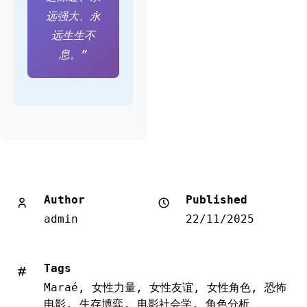
远强大、永
远生生不
息。”
Author
Published
admin
22/11/2025
Tags
Maraé
,
女性力量
,
女性友谊
,
女性角色
,
恐怖
电影
,
生存博弈
,
电影社会学
,
角色分析