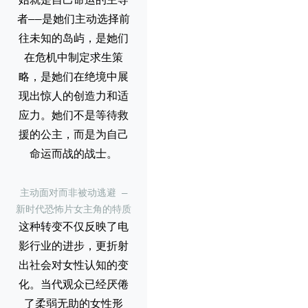
者——是她们主动选择前
往未知的岛屿，是她们
在危机中制定求生策
略，是她们在绝境中展
现出惊人的创造力和适
应力。她们不是等待救
援的公主，而是为自己
命运而战的战士。
主动面对而非被动逃避 –
新时代恐怖片女主角的特质
这种转变不仅反映了电
影行业的进步，更折射
出社会对女性认知的变
化。当代观众已经厌倦
了柔弱无助的女性形