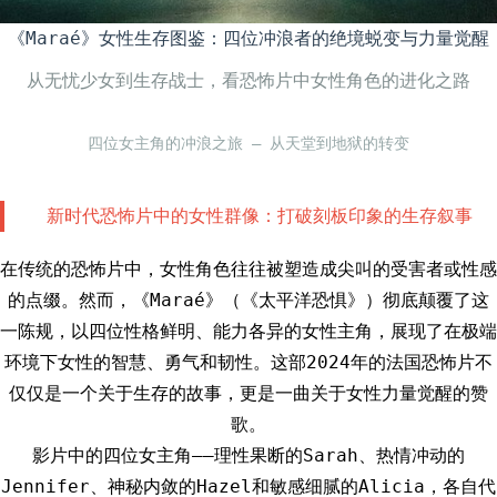
《Maraé》女性生存图鉴：四位冲浪者的绝境蜕变与力量觉醒
从无忧少女到生存战士，看恐怖片中女性角色的进化之路
四位女主角的冲浪之旅 – 从天堂到地狱的转变
新时代恐怖片中的女性群像：打破刻板印象的生存叙事
在传统的恐怖片中，女性角色往往被塑造成尖叫的受害者或性感
的点缀。然而，《Maraé》（《太平洋恐惧》）彻底颠覆了这
一陈规，以四位性格鲜明、能力各异的女性主角，展现了在极端
环境下女性的智慧、勇气和韧性。这部2024年的法国恐怖片不
仅仅是一个关于生存的故事，更是一曲关于女性力量觉醒的赞
歌。
影片中的四位女主角——理性果断的Sarah、热情冲动的
Jennifer、神秘内敛的Hazel和敏感细腻的Alicia，各自代