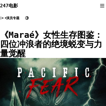
Skip
247电影
to
content
演员专题
《Maraé》女性生存图鉴：
四位冲浪者的绝境蜕变与力
量觉醒