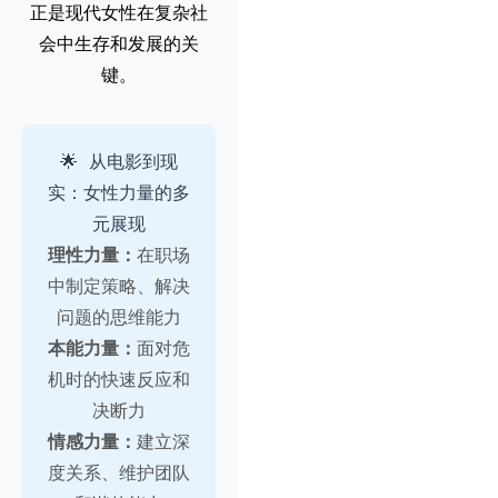
正是现代女性在复杂社
会中生存和发展的关
键。
🌟 从电影到现
实：女性力量的多
元展现
理性力量：
在职场
中制定策略、解决
问题的思维能力
本能力量：
面对危
机时的快速反应和
决断力
情感力量：
建立深
度关系、维护团队