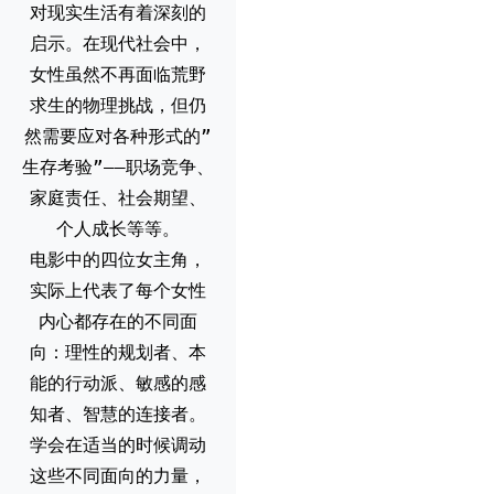
对现实生活有着深刻的
启示。在现代社会中，
女性虽然不再面临荒野
求生的物理挑战，但仍
然需要应对各种形式的”
生存考验”——职场竞争、
家庭责任、社会期望、
个人成长等等。
电影中的四位女主角，
实际上代表了每个女性
内心都存在的不同面
向：理性的规划者、本
能的行动派、敏感的感
知者、智慧的连接者。
学会在适当的时候调动
这些不同面向的力量，