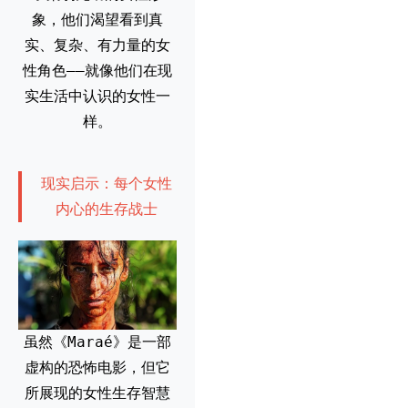
象，他们渴望看到真
实、复杂、有力量的女
性角色——就像他们在现
实生活中认识的女性一
样。
现实启示：每个女性
内心的生存战士
虽然《Maraé》是一部
虚构的恐怖电影，但它
所展现的女性生存智慧