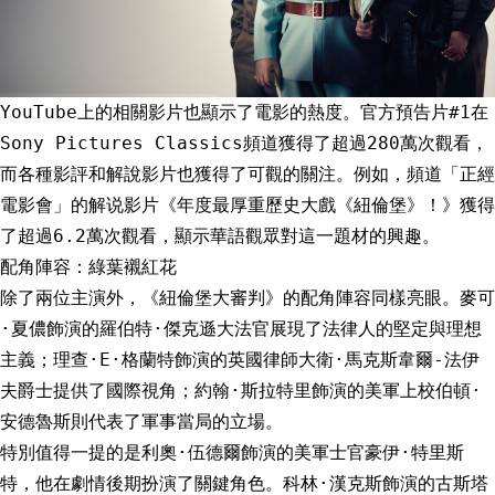
YouTube上的相關影片也顯示了電影的熱度。官方預告片#1在
Sony Pictures Classics頻道獲得了超過280萬次觀看，
而各種影評和解說影片也獲得了可觀的關注。例如，頻道「正經
電影會」的解说影片《年度最厚重歷史大戲《紐倫堡》！》獲得
了超過6.2萬次觀看，顯示華語觀眾對這一題材的興趣。
配角陣容：綠葉襯紅花
除了兩位主演外，《紐倫堡大審判》的配角陣容同樣亮眼。麥可
·夏儂飾演的羅伯特·傑克遜大法官展現了法律人的堅定與理想
主義；理查·E·格蘭特飾演的英國律師大衛·馬克斯韋爾-法伊
夫爵士提供了國際視角；約翰·斯拉特里飾演的美軍上校伯頓·
安德魯斯則代表了軍事當局的立場。
特別值得一提的是利奧·伍德爾飾演的美軍士官豪伊·特里斯
特，他在劇情後期扮演了關鍵角色。科林·漢克斯飾演的古斯塔