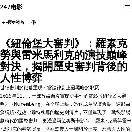
Skip
247电影
to
content
歷史視角
《紐倫堡大審判》：羅素克
勞與雷米馬利克的演技巔峰
對決，揭開歷史審判背後的
人性博弈
世紀審判的銀幕重現：當法律對上最黑暗的邪惡
2025年11月，一部改編自真實歷史事件的電影《紐倫堡大審
判》（Nuremberg）在全球上映，迅速成為影壇焦點。這部由
詹姆斯·范德比爾特執導的歷史劇情片，不僅重現了二戰後那場
劃時代的國際審判，更透過兩位奧斯卡影帝——羅素·克勞與雷米
·馬利克的精湛演技，將觀眾帶入一場關於正義、邪惡與人性的