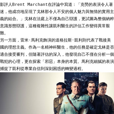
影評人Brent Marchant在評論中寫道：「克勞的表演令人著
迷，他成功地呈現了戈林那令人不安的個人魅力與無情的實用主
義的結合。」戈林在法庭上不僅為自己辯護，更試圖為整個納粹
意識形態辯護，這種複雜性讓凱利醫生的評估工作變得異常艱
難。
另一方面，雷米·馬利克飾演的道格拉斯·凱利則代表了戰後美
國的理想主義。作為一名精神科醫生，他的任務是確定戈林是否
適合接受審判，但隨著評估的深入，他發現自己不僅在分析一個
戰犯的心理，更在探索「邪惡」本身的本質。馬利克細膩的表演
捕捉了凱利從專業自信到深刻困惑的轉變過程。