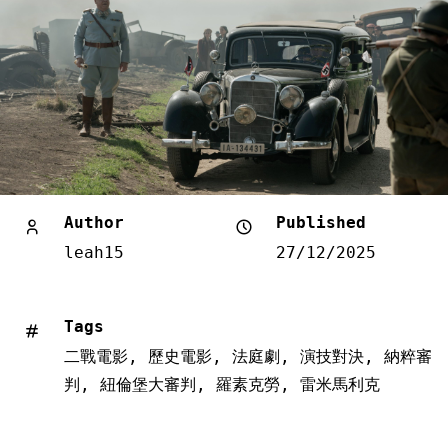
Author
Published
leah15
27/12/2025
Tags
二戰電影
,
歷史電影
,
法庭劇
,
演技對決
,
納粹審
判
,
紐倫堡大審判
,
羅素克勞
,
雷米馬利克