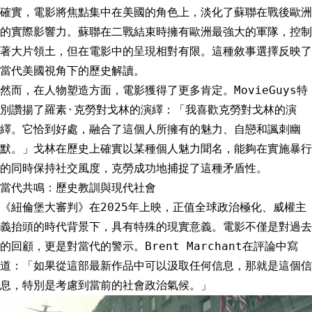
確實，電影將焦點集中在美國的角色上，淡化了蘇聯在戰後歐洲
的實際影響力。蘇聯在二戰結束時擁有歐洲最強大的軍隊，控制
著大片領土，但在電影中的呈現相對有限。這種敘事選擇反映了
當代美國視角下的歷史解讀。
然而，在人物塑造方面，電影獲得了更多肯定。MovieGuys特
別讚揚了羅素·克勞對戈林的演繹：「我喜歡克勞對戈林的演
繹。它恰到好處，融合了這個人所擁有的魅力、自戀和諷刺幽
默。」戈林在歷史上確實以某種個人魅力聞名，能夠在實施暴行
的同時保持社交風度，克勞成功地捕捉了這種矛盾性。
當代共鳴：歷史教訓與現代社會
《紐倫堡大審判》在2025年上映，正值全球政治極化、威權主
義抬頭的時代背景下，具有特殊的現實意義。電影不僅是對過去
的回顧，更是對當代的警示。Brent Marchant在評論中寫
道：「如果從這部最新作品中可以汲取任何信息，那就是這個信
息，特別是考慮到當前的社會政治氣候。」