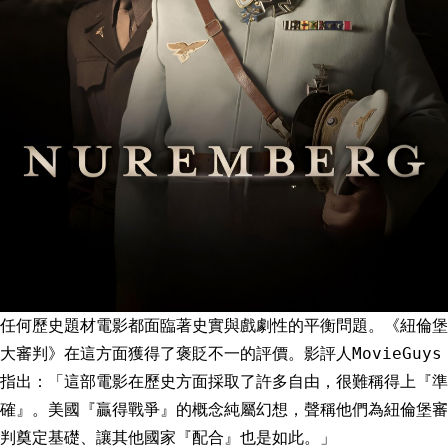
任何歷史題材電影都面臨著史實與戲劇性的平衡問題。《紐倫堡
大審判》在這方面獲得了褒貶不一的評價。影評人MovieGuys
指出：「這部電影在歷史方面採取了許多自由，很難稱得上『準
確』。美國『贏得戰爭』的概念純屬幻想，聲稱他們為紐倫堡審
判奠定基礎、讓其他國家『配合』也是如此。」