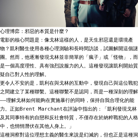
心理博弈：邪惡的本質是什麼？
電影的核心問題是：像戈林這樣的人，是天生邪惡還是環境產
物？凱利醫生使用各種心理測驗和長時間訪談，試圖解開這個謎
團。然而，他逐漸發現戈林並非簡單的「瘋子」或「怪物」，而
是一個高度理性、具有強烈說服力的人。這種發現讓凱利開始質
疑自己對人性的理解。
更令人不安的是，凱利在與戈林的互動中，發現自己與這位戰犯
之間建立了某種聯繫。這種聯繫不是認同，而是一種深刻的理解
——理解戈林如何能夠在實施暴行的同時，保持自我合理化的能
力。正如Brent Marchant在評論中指出的：「凱利發現戈林
及其同事特有的自戀和反社會特質，不僅存在於納粹戰犯的人格
中，也悄悄潛伏在其他人身上。」
這種洞察對這位理想主義的醫生來說是幻滅的，但也正是這種洞