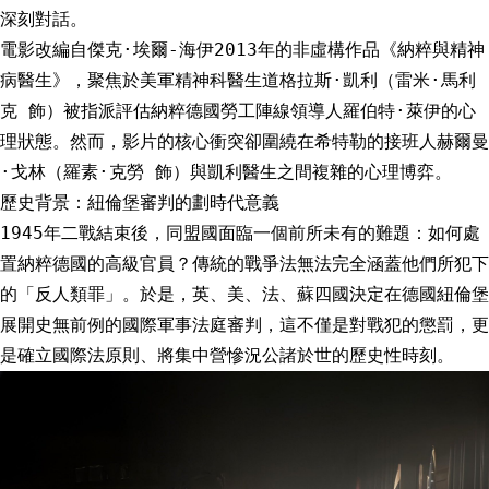
深刻對話。
電影改編自傑克·埃爾-海伊2013年的非虛構作品《納粹與精神
病醫生》，聚焦於美軍精神科醫生道格拉斯·凱利（雷米·馬利
克 飾）被指派評估納粹德國勞工陣線領導人羅伯特·萊伊的心
理狀態。然而，影片的核心衝突卻圍繞在希特勒的接班人赫爾曼
·戈林（羅素·克勞 飾）與凱利醫生之間複雜的心理博弈。
歷史背景：紐倫堡審判的劃時代意義
1945年二戰結束後，同盟國面臨一個前所未有的難題：如何處
置納粹德國的高級官員？傳統的戰爭法無法完全涵蓋他們所犯下
的「反人類罪」。於是，英、美、法、蘇四國決定在德國紐倫堡
展開史無前例的國際軍事法庭審判，這不僅是對戰犯的懲罰，更
是確立國際法原則、將集中營慘況公諸於世的歷史性時刻。