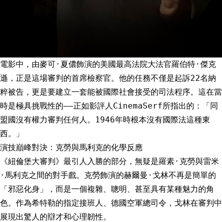
電影中，由麥可·夏儂飾演的美國最高法院大法官羅伯特·傑克
遜，正是這場審判的首席檢察官。他的任務不僅是起訴22名納
粹被告，更是要建立一套能被國際社會接受的司法程序。這在當
時是極具挑戰性的——正如影評人CinemaSerf所指出的：「同
盟國沒有權力審判任何人。1946年時根本沒有國際法這種東
西。」
演技巔峰對決：克勞與馬利克的化學反應
《紐倫堡大審判》最引人入勝的部分，無疑是羅素·克勞與雷米
·馬利克之間的對手戲。克勞飾演的赫爾曼·戈林不再是簡單的
「邪惡化身」，而是一個複雜、聰明、甚至具有某種魅力的角
色。作為希特勒的指定接班人、德國空軍總司令，戈林在審判中
展現出驚人的辯才和心理韌性。