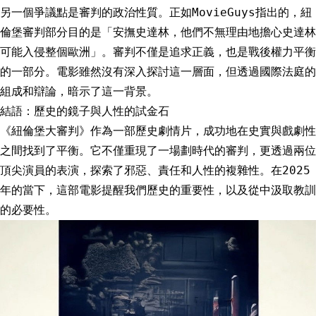
另一個爭議點是審判的政治性質。正如MovieGuys指出的，紐
倫堡審判部分目的是「安撫史達林，他們不無理由地擔心史達林
可能入侵整個歐洲」。審判不僅是追求正義，也是戰後權力平衡
的一部分。電影雖然沒有深入探討這一層面，但透過國際法庭的
組成和辯論，暗示了這一背景。
結語：歷史的鏡子與人性的試金石
《紐倫堡大審判》作為一部歷史劇情片，成功地在史實與戲劇性
之間找到了平衡。它不僅重現了一場劃時代的審判，更透過兩位
頂尖演員的表演，探索了邪惡、責任和人性的複雜性。在2025
年的當下，這部電影提醒我們歷史的重要性，以及從中汲取教訓
的必要性。