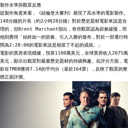
製作水準與觀眾反應
從製作角度來看，《紐倫堡大審判》展現了高水準的電影製作。
148分鐘的片長（約2小時28分鐘）對於歷史題材電影來說是合
理的，但Brent Marchant指出，有些觀眾認為節奏緩慢，而
他則覺得「始終如一的節奏、引人入勝的發布，對於一部運行時
間為2:28:00的電影來說是相當了不起的成就。」
電影的票房表現穩健，預算1180萬美元，全球票房收入2075萬
美元，顯示出觀眾對嚴肅歷史題材的持續興趣。在評分方面，電
影在TMDB獲得7.14的平均分（基於164票），反映了觀眾的整
體正面評價。