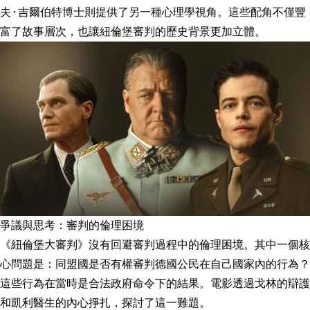
夫·吉爾伯特博士則提供了另一種心理學視角。這些配角不僅豐
富了故事層次，也讓紐倫堡審判的歷史背景更加立體。
爭議與思考：審判的倫理困境
《紐倫堡大審判》沒有回避審判過程中的倫理困境。其中一個核
心問題是：同盟國是否有權審判德國公民在自己國家內的行為？
這些行為在當時是合法政府命令下的結果。電影透過戈林的辯護
和凱利醫生的內心掙扎，探討了這一難題。