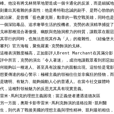
峰。他沒有將戈林簡單地塑造成一個卡通化的反派，而是細膩地
刻畫出其複雜的多面性：他是希特勒忠誠的副手、是野心勃勃的
政治家、是曾獲「藍色麥克斯」勳章的一戰空戰英雄，同時也是
一個深陷毒品、追求奢華生活的投機者。克勞的表演精準捕捉了
戈林那種混合著傲慢、幽默與危險洞察力的特質，讓觀眾在厭惡
其罪行的同時，也無法忽視其作為「人」的複雜性。《紐倫堡大
審判》官方海報，聚焦羅素·克勞飾演的戈林。
這種表演難度極高，正如影評人Brent Marchant在其滿分影
評中所言，克勞的演出「令人著迷」，成功地讓觀眾看到邪惡如
何能夠以一種迷人、甚至具有說服力的面貌出現。這恰恰是電影
想要傳達的核心警示：極權主義的領袖往往並非瘋狂的怪物，而
是聰明、有魅力、能夠煽動人心的普通人。在當今社交媒體時
代，這種對領袖魅力的反思尤其具有現實意義。
雷米·馬利克的理想主義困境：當正義使者遭遇道德灰區
另一方面，奧斯卡影帝雷米·馬利克飾演的道格拉斯·凱利醫
生，則代表了戰後美國的理想主義與理性精神。凱利最初相信，