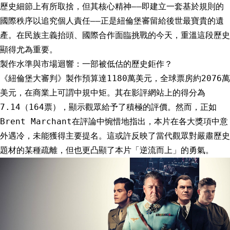
歷史細節上有所取捨，但其核心精神——即建立一套基於規則的
國際秩序以追究個人責任——正是紐倫堡審留給後世最寶貴的遺
產。在民族主義抬頭、國際合作面臨挑戰的今天，重溫這段歷史
顯得尤為重要。
製作水準與市場迴響：一部被低估的歷史鉅作？
《紐倫堡大審判》製作預算達1180萬美元，全球票房約2076萬
美元，在商業上可謂中規中矩。其在影評網站上的得分為
7.14（164票），顯示觀眾給予了積極的評價。然而，正如
Brent Marchant在評論中惋惜地指出，本片在各大獎項中意
外遇冷，未能獲得主要提名。這或許反映了當代觀眾對嚴肅歷史
題材的某種疏離，但也更凸顯了本片「逆流而上」的勇氣。