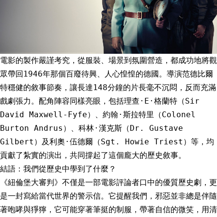
電影的製作嚴謹考究，從服裝、場景到氛圍營造，都成功地將觀
眾帶回1946年那個百廢待興、人心惶惶的德國。導演范德比爾
特穩健的敘事節奏，讓長達148分鐘的片長毫不沉悶，反而充滿
戲劇張力。配角陣容同樣亮眼，包括理查·E·格蘭特（Sir
David Maxwell-Fyfe）、約翰·斯拉特里（Colonel
Burton Andrus）、科林·漢克斯（Dr. Gustave
Gilbert）及利奧·伍德爾（Sgt. Howie Triest）等，均
貢獻了紮實的演出，共同撐起了這個龐大的歷史敘事。
結語：我們從歷史中學到了什麼？
《紐倫堡大審判》不僅是一部電影評論者口中的優質歷史劇，更
是一封寫給當代世界的警示信。它提醒我們，邪惡並非總是伴隨
著咆哮與猙獰，它可能穿著筆挺的制服，帶著自信的微笑，用清