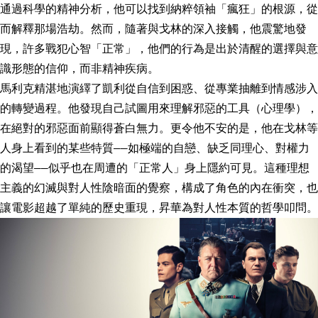
通過科學的精神分析，他可以找到納粹領袖「瘋狂」的根源，從
而解釋那場浩劫。然而，隨著與戈林的深入接觸，他震驚地發
現，許多戰犯心智「正常」，他們的行為是出於清醒的選擇與意
識形態的信仰，而非精神疾病。
馬利克精湛地演繹了凱利從自信到困惑、從專業抽離到情感涉入
的轉變過程。他發現自己試圖用來理解邪惡的工具（心理學），
在絕對的邪惡面前顯得蒼白無力。更令他不安的是，他在戈林等
人身上看到的某些特質——如極端的自戀、缺乏同理心、對權力
的渴望——似乎也在周遭的「正常人」身上隱約可見。這種理想
主義的幻滅與對人性陰暗面的覺察，構成了角色的內在衝突，也
讓電影超越了單純的歷史重現，昇華為對人性本質的哲學叩問。