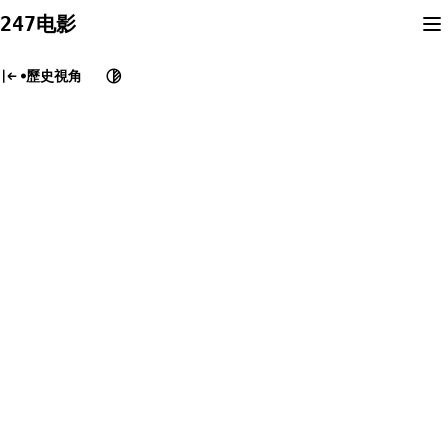
Skip
247电影
to
content
歷史視角