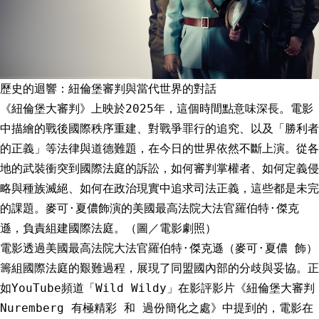
歷史的迴響：紐倫堡審判與當代世界的對話
《紐倫堡大審判》上映於2025年，這個時間點意味深長。電影
中描繪的戰後國際秩序重建、對戰爭罪行的追究、以及「勝利者
的正義」等法律與道德難題，在今日的世界依然不斷上演。從各
地的武裝衝突到國際法庭的訴訟，如何審判掌權者、如何定義侵
略與種族滅絕、如何在政治現實中追求司法正義，這些都是未完
的課題。麥可·夏儂飾演的美國最高法院大法官羅伯特·傑克
遜，負責組建國際法庭。（圖／電影劇照）
電影透過美國最高法院大法官羅伯特·傑克遜（麥可·夏儂 飾）
籌組國際法庭的艱難過程，展現了同盟國內部的分歧與妥協。正
如YouTube頻道「Wild Wildy」在影評影片《紐倫堡大審判
Nuremberg 有極精彩 和 過份簡化之處》中提到的，電影在