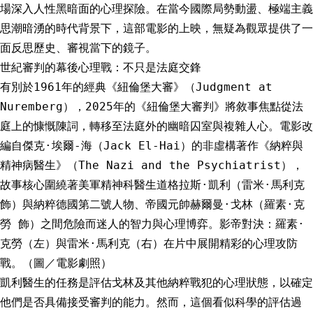
場深入人性黑暗面的心理探險。在當今國際局勢動盪、極端主義
思潮暗湧的時代背景下，這部電影的上映，無疑為觀眾提供了一
面反思歷史、審視當下的鏡子。
世紀審判的幕後心理戰：不只是法庭交鋒
有別於1961年的經典《紐倫堡大審》（Judgment at
Nuremberg），2025年的《紐倫堡大審判》將敘事焦點從法
庭上的慷慨陳詞，轉移至法庭外的幽暗囚室與複雜人心。電影改
編自傑克·埃爾-海（Jack El-Hai）的非虛構著作《納粹與
精神病醫生》（The Nazi and the Psychiatrist），
故事核心圍繞著美軍精神科醫生道格拉斯·凱利（雷米·馬利克
飾）與納粹德國第二號人物、帝國元帥赫爾曼·戈林（羅素·克
勞 飾）之間危險而迷人的智力與心理博弈。影帝對決：羅素·
克勞（左）與雷米·馬利克（右）在片中展開精彩的心理攻防
戰。（圖／電影劇照）
凱利醫生的任務是評估戈林及其他納粹戰犯的心理狀態，以確定
他們是否具備接受審判的能力。然而，這個看似科學的評估過