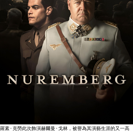
羅素·克勞此次飾演赫爾曼·戈林，被譽為其演藝生涯的又一高