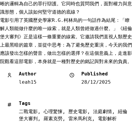
晰的邏輯為自己的罪行辯護。它同時也質問我們，面對權力與意
識形態，個人該如何堅守道德的底線？
電影引用了英國歷史學家R.G.柯林烏的一句話作為結尾：「瞭
解人類能做什麼的唯一線索，就是人類曾經做過什麼。」《紐倫
堡大審判》正是這樣一條重要的線索。它邀請我們直視人類歷史
上最黑暗的篇章，並從中思考：為了避免歷史重演，今天的我們
應該發出怎樣的聲音，做出怎樣的選擇？在這個意義上，走進影
院觀看這部電影，本身就是一種對歷史的銘記與對未來的負責。
Author
Published
leah15
28/12/2025
Tags
二戰電影
,
心理驚悚
,
歷史電影
,
法庭劇情
,
紐倫
堡大審判
,
羅素克勞
,
雷米馬利克
,
電影解析