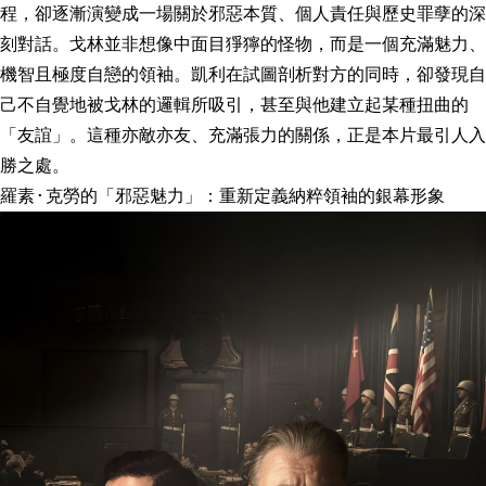
程，卻逐漸演變成一場關於邪惡本質、個人責任與歷史罪孽的深
刻對話。戈林並非想像中面目猙獰的怪物，而是一個充滿魅力、
機智且極度自戀的領袖。凱利在試圖剖析對方的同時，卻發現自
己不自覺地被戈林的邏輯所吸引，甚至與他建立起某種扭曲的
「友誼」。這種亦敵亦友、充滿張力的關係，正是本片最引人入
勝之處。
羅素·克勞的「邪惡魅力」：重新定義納粹領袖的銀幕形象