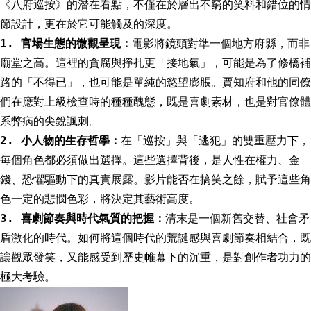
《八府巡按》的潛在看點，不僅在於層出不窮的笑料和錯位的情
節設計，更在於它可能觸及的深度。
1. 官場生態的微觀呈現：
電影將鏡頭對準一個地方府縣，而非
廟堂之高。這裡的貪腐與掙扎更「接地氣」，可能是為了修橋補
路的「不得已」，也可能是單純的慾望膨脹。賈知府和他的同僚
們在應對上級檢查時的種種醜態，既是喜劇素材，也是對官僚體
系弊病的尖銳諷刺。
2. 小人物的生存哲學：
在「巡按」與「逃犯」的雙重壓力下，
每個角色都必須做出選擇。這些選擇背後，是人性在權力、金
錢、恐懼驅動下的真實展露。影片能否在搞笑之餘，賦予這些角
色一定的悲憫色彩，將決定其藝術高度。
3. 喜劇節奏與時代氣質的把握：
清末是一個新舊交替、社會矛
盾激化的時代。如何將這個時代的荒誕感與喜劇節奏相結合，既
讓觀眾發笑，又能感受到歷史帷幕下的沉重，是對創作者功力的
極大考驗。