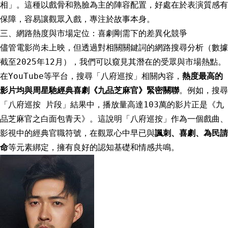
相」。這種以戲骨和熟臉為主的陣容配置，好處在於表演質感有
保障，容易讓觀眾入戲，專注於故事本身。
三、網路熱度與市場定位：喜劇剛需下的差異化競爭
儘管電影尚未上映，但透過對相關關鍵詞的網路搜尋分析（數據
截至2025年12月），我們可以窺見其潛在的受眾與市場熱點。
在YouTube等平台，搜尋「八府巡按」相關內容，
熱度最高的
影片均與周星馳經典喜劇《九品芝麻官》緊密關聯
。例如，搜尋
「八府巡按 片段」結果中，播放量高達103萬的影片正是《九
品芝麻官之白面包青天》。這說明「八府巡按」作為一個戲曲、
影視中的經典官職符號，在觀眾心中早已與
諷刺、喜劇、為民請
命
等元素綁定，擁有良好的認知基礎和情感共鳴。