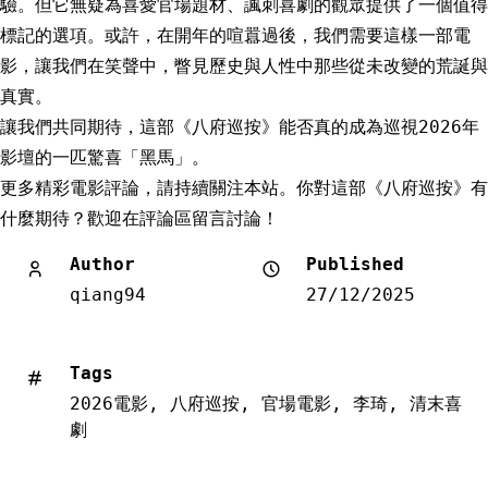
驗。但它無疑為喜愛官場題材、諷刺喜劇的觀眾提供了一個值得
標記的選項。或許，在開年的喧囂過後，我們需要這樣一部電
影，讓我們在笑聲中，瞥見歷史與人性中那些從未改變的荒誕與
真實。
讓我們共同期待，這部《八府巡按》能否真的成為巡視2026年
影壇的一匹驚喜「黑馬」。
更多精彩電影評論，請持續關注本站。你對這部《八府巡按》有
什麼期待？歡迎在評論區留言討論！
Author
Published
qiang94
27/12/2025
Tags
2026電影
,
八府巡按
,
官場電影
,
李琦
,
清末喜
劇