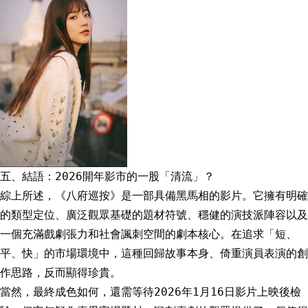
五、結語：2026開年影市的一股「清流」？
綜上所述，《八府巡按》是一部具備黑馬相的影片。它擁有明確
的類型定位、廣泛觀眾基礎的題材符號、穩健的演技派陣容以及
一個充滿戲劇張力和社會諷刺空間的劇本核心。在追求「短、
平、快」的市場環境中，這種回歸故事本身、倚重演員表演的創
作思路，反而顯得珍貴。
當然，最終成色如何，還需等待2026年1月16日影片上映後檢