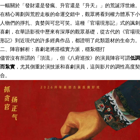
一幅關於「發財還是發瘋、升官還是『升天』」的荒誕浮世繪。
在精心籌劃與荒腔走板的命運交錯中，觀眾將看到權力體系下小
人物們的掙扎、貪婪與可悲可笑。這種「官場現形記」式的諷刺
喜劇，在華語影視中歷來有深厚的觀眾基礎，從古代的《官場現
形記》到近現代的許多經典作品，都證明了此類題材的生命力。
二、陣容解析：喜劇老將搭檔實力派，穩紮穩打
儘管沒有所謂的「頂流」，但《八府巡按》的演員陣容可謂
低調
而紮實
，尤其側重於演技派和喜劇演員，這與影片的調性高度契
合。