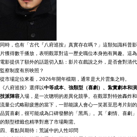
同時，也有「古代『八府巡按』真實存在嗎？」這類知識科普影
片獲得數千播放，表明觀眾對這一歷史職位本身抱有興趣。這為
電影提供了額外的話題切入點：影片在戲說之外，是否會對清代
監察制度有所映照？
從市場定位來看，2026年開年檔期，通常是大片雲集之時。
《八府巡按》選擇以
中等成本、強類型（喜劇）、紮實劇本和演
技派陣容
入場，是一次聰明的差異化競爭。在觀眾對特效轟炸和
流量公式略顯疲憊的當下，一部能讓人會心一笑甚至思考片刻的
品質喜劇，很可能成為口碑發酵的「黑馬」。其「劇情、喜劇」
的類型標籤也精準對應了市場剛需。
四、看點與期待：荒誕中的人性叩問