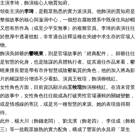
主演李琦，飾演核心人物賈知府。
領銜主演的
李琦
，是觀眾熟悉的實力派演員。他飾演的賈知府是
整個故事的核心與漩渦中心，一個想在腐敗體系中既保住烏紗帽
又想有所作為（或至少平安無事）的複雜官員。李琦的表演往往
於憨厚中透著狡黠，非常適合詮釋這種在夾縫中求生存的官場人
物。
飾演吳師爺的
鬱曉東
，則是官場故事的「經典配件」。師爺往往
是智慧的化身，也是陰謀的具體執行者。從其過往作品來看，鬱
曉東擅長塑造帶有市井智慧或陰鬱氣質的角色，他的加入將為影
片的權謀部分增添不少看點。演員王牧瑄，飾演柳桃紅。
女性角色方面，目前資訊顯示由
王牧瑄
飾演柳桃紅。在清末背景
的故事中，女性角色往往能成為打破男性官場邏輯的關鍵變數，
或是情感線的寄託，或是另一種智慧的來源。她的表現值得期
待。
此外，楊大川（飾錢老闆）、劉戈濱（飾老四）、李佳成（飾賴
三）等一批觀眾臉熟的實力配角，構成了豐富的永昌府「眾生