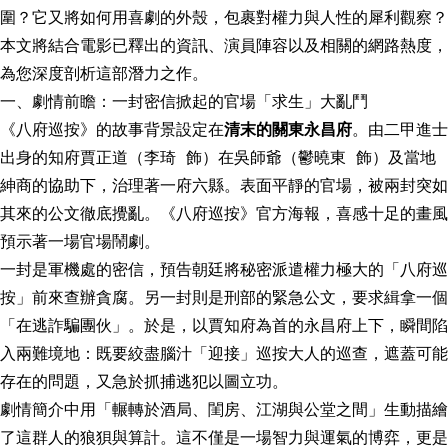
圍？它又將如何用喜劇的外殼，包裹對權力與人性的犀利觀察？
本文將結合電影已釋出的資訊、演員陣容以及相關的網路熱度，
為您深度剖析這部潛力之作。
一、劇情前瞻：一封密信掀起的官場「求生」大亂鬥
《八府巡按》的故事背景設定在
清末的關東永昌府
。由二甲進士
出身的知府賈正道（李琦 飾）在吳師爺（鬱曉東 飾）及當地
紳商的協助下，治理著一府六縣。表面平靜的官場，被兩封突如
其來的公文徹底攪亂。《八府巡按》官方海報，喜感十足的畫風
預示著一場官場鬧劇。
一封是軍機處的密信，預告朝廷將秘密派遣權力極大的「八府巡
按」前來查辦貪腐。另一封則是刑部的緊急公文，要求緝拿一個
「在逃詐騙團伙」。於是，以賈知府為首的永昌府上下，瞬間陷
入兩難境地：既要絞盡腦汁「迎接」巡按大人的巡查，遮蓋可能
存在的問題，又急於抓捕逃犯以圖立功。
劇情簡介中用「輾轉於酒局、閨房、江湖與公堂之間」生動描繪
了這群人的狼狽與算計。這不僅是一場智力與運氣的博弈，更是