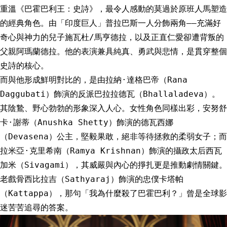
重溫《巴霍巴利王：史詩》，最令人感動的莫過於原班人馬塑造
的經典角色。由「印度巨人」普拉巴斯一人分飾兩角——充滿好
奇心與神力的兒子施瓦杜/馬亨德拉，以及正直仁愛卻遭背叛的
父親阿瑪蘭德拉。他的表演兼具純真、勇武與悲情，是貫穿整個
史詩的核心。
而與他形成鮮明對比的，是由拉納·達格巴帝（Rana
Daggubati）飾演的反派巴拉拉德瓦（Bhallaladeva）。
其陰鷙、野心勃勃的形象深入人心。女性角色同樣出彩，安努舒
卡·謝蒂（Anushka Shetty）飾演的德瓦西娜
（Devasena）公主，堅毅果敢，絕非等待拯救的柔弱女子；而
拉米亞·克里希南（Ramya Krishnan）飾演的攝政太后西瓦
加米（Sivagami），其威嚴與內心的掙扎更是推動劇情關鍵。
老戲骨西比拉吉（Sathyaraj）飾演的忠僕卡塔帕
（Kattappa），那句「我為什麼殺了巴霍巴利？」曾是全球影
迷苦苦追尋的答案。