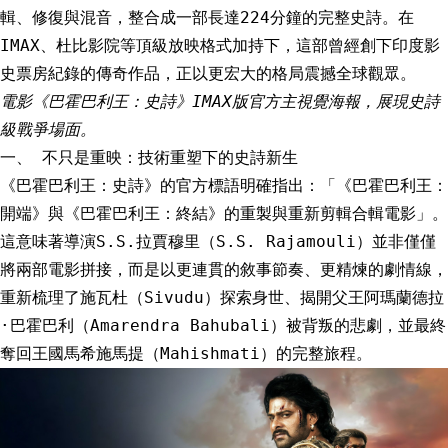
輯、修復與混音，整合成一部長達224分鐘的完整史詩。在
IMAX、杜比影院等頂級放映格式加持下，這部曾經創下印度影
史票房紀錄的傳奇作品，正以更宏大的格局震撼全球觀眾。
電影《巴霍巴利王：史詩》IMAX版官方主視覺海報，展現史詩
級戰爭場面。
一、 不只是重映：技術重塑下的史詩新生
《巴霍巴利王：史詩》的官方標語明確指出：「《巴霍巴利王：
開端》與《巴霍巴利王：終結》的重製與重新剪輯合輯電影」。
這意味著導演S.S.拉賈穆里（S.S. Rajamouli）並非僅僅
將兩部電影拼接，而是以更連貫的敘事節奏、更精煉的劇情線，
重新梳理了施瓦杜（Sivudu）探索身世、揭開父王阿瑪蘭德拉
·巴霍巴利（Amarendra Bahubali）被背叛的悲劇，並最終
奪回王國馬希施馬提（Mahishmati）的完整旅程。