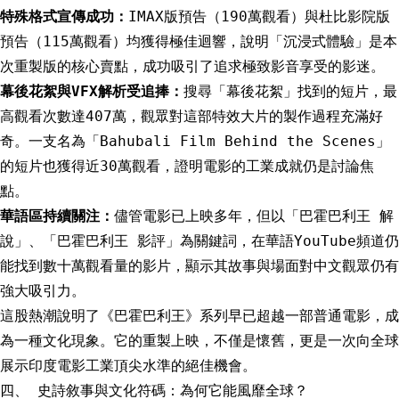
特殊格式宣傳成功：
IMAX版預告（190萬觀看）與杜比影院版
預告（115萬觀看）均獲得極佳迴響，說明「沉浸式體驗」是本
次重製版的核心賣點，成功吸引了追求極致影音享受的影迷。
幕後花絮與VFX解析受追捧：
搜尋「幕後花絮」找到的短片，最
高觀看次數達407萬，觀眾對這部特效大片的製作過程充滿好
奇。一支名為「Bahubali Film Behind the Scenes」
的短片也獲得近30萬觀看，證明電影的工業成就仍是討論焦
點。
華語區持續關注：
儘管電影已上映多年，但以「巴霍巴利王 解
說」、「巴霍巴利王 影評」為關鍵詞，在華語YouTube頻道仍
能找到數十萬觀看量的影片，顯示其故事與場面對中文觀眾仍有
強大吸引力。
這股熱潮說明了《巴霍巴利王》系列早已超越一部普通電影，成
為一種文化現象。它的重製上映，不僅是懷舊，更是一次向全球
展示印度電影工業頂尖水準的絕佳機會。
四、 史詩敘事與文化符碼：為何它能風靡全球？