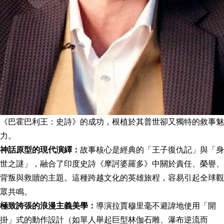
《巴霍巴利王：史詩》的成功，根植於其普世卻又獨特的敘事魅
力。
神話原型的現代演繹：
故事核心是經典的「王子復仇記」與「身
世之謎」，融合了印度史詩《摩訶婆羅多》中關於責任、榮譽、
背叛與救贖的主題。這種跨越文化的英雄旅程，容易引起全球觀
眾共鳴。
極致誇張的浪漫主義美學：
導演拉賈穆里毫不避諱地使用「開
掛」式的動作設計（如單人舉起巨型林伽石雕、瀑布逆流而