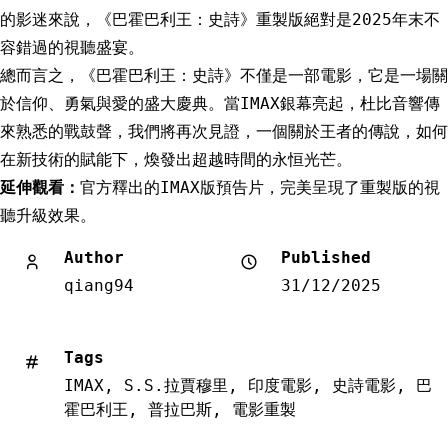
的影迷來說，《巴霍巴利王：史詩》重製版絕對是2025年末不
容錯過的視聽盛宴。
總而言之，《巴霍巴利王：史詩》不僅是一部電影，它是一場關
於信仰、勇氣與愛的盛大慶典。當IMAX銀幕亮起，杜比音響傳
來熟悉的戰鼓聲，我們將再次見證，一個關於王者的傳說，如何
在新技術的賦能下，煥發出超越時間的永恒光芒。
延伸觀看：
官方釋出的IMAX版預告片，完美呈現了重製版的視
聽升級效果。
Author
Published
qiang94
31/12/2025
Tags
IMAX
,
S.S.拉賈穆里
,
印度電影
,
史詩電影
,
巴
霍巴利王
,
普拉巴斯
,
電影重製