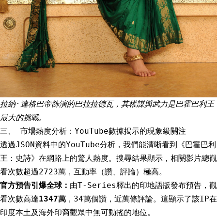
拉納·達格巴帝飾演的巴拉拉德瓦，其權謀與武力是巴霍巴利王
最大的挑戰。
三、 市場熱度分析：YouTube數據揭示的現象級關注
透過JSON資料中的YouTube分析，我們能清晰看到《巴霍巴利
王：史詩》在網路上的驚人熱度。搜尋結果顯示，相關影片總觀
看次數超過2723萬，互動率（讚、評論）極高。
官方預告引爆全球：
由T-Series釋出的印地語版發布預告，觀
看次數高達
1347萬
，34萬個讚，近萬條評論。這顯示了該IP在
印度本土及海外印裔觀眾中無可動搖的地位。