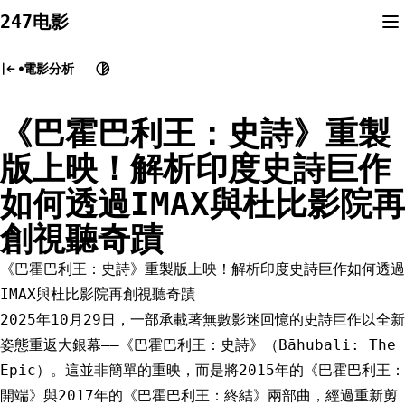
Skip
247电影
to
content
電影分析
《巴霍巴利王：史詩》重製
版上映！解析印度史詩巨作
如何透過IMAX與杜比影院再
創視聽奇蹟
《巴霍巴利王：史詩》重製版上映！解析印度史詩巨作如何透過
IMAX與杜比影院再創視聽奇蹟
2025年10月29日，一部承載著無數影迷回憶的史詩巨作以全新
姿態重返大銀幕——《巴霍巴利王：史詩》（Bāhubali: The
Epic）。這並非簡單的重映，而是將2015年的《巴霍巴利王：
開端》與2017年的《巴霍巴利王：終結》兩部曲，經過重新剪