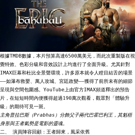
根據TMDB數據，本片預算高達6500萬美元，而此次重製版在視
覺特效、色彩分級和音效設計上均進行了全面升級。尤其針對
IMAX巨幕和杜比全景聲環境，許多原本就令人瞠目結舌的場景
——如瀑布救嬰、萬人攻城、宮廷政變——獲得了前所未有的細節
呈現與空間包圍感。YouTube上由官方IMAX頻道釋出的預告
片，在短短時間內便獲得超過190萬次觀看，觀眾對「體驗升
級」的期待可見一斑。
主角普拉巴斯（Prabhas）分飾父子兩代巴霍巴利王，其魁梧
身形與王者氣勢是電影的靈魂。
二、 演員陣容回顧：王者歸來，風采依舊