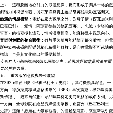
上），這種脫離地心引力的浪漫想像，反而形成了獨具一格的戲
劇張力與視覺奇觀，與好萊塢寫實主義超級英雄電影區隔開來。
飽滿的情感衝擊：
電影在宏大戰爭之外，對母子情（西瓦加米與
巴霍巴利）、愛情（阿瑪蘭德拉與德瓦西娜）、忠誠（卡塔帕的
誓言）的描寫極其濃烈，情感濃度極高，能直接擊中觀眾內心。
音樂與舞蹈的整合藝術：
雖然重製版可能精簡了部分歌舞，但電
影中氣勢磅礡的配樂與精心編排的群舞，是印度電影不可或缺的
標誌，也是其文化輸出的重要載體。
安努舒卡·謝蒂飾演的德瓦西娜公主，其勇敢與智慧是故事中重
要的推動力量。
五、 重製版的意義與未來展望
在2025年底上映《巴霍巴利王：史詩》，其時機頗具深意。一
方面，導演拉賈穆里憑藉後來的《RRR》再次震撼世界並獲得奧
斯卡認可，觀眾自然想回頭品味其奠定史詩風格的成名系列。另
一方面，全球影院在經歷流媒體衝擊後，正需要《巴霍巴利王：
史詩》這類「必須在大銀幕觀看」的體驗型電影，來重新吸引觀