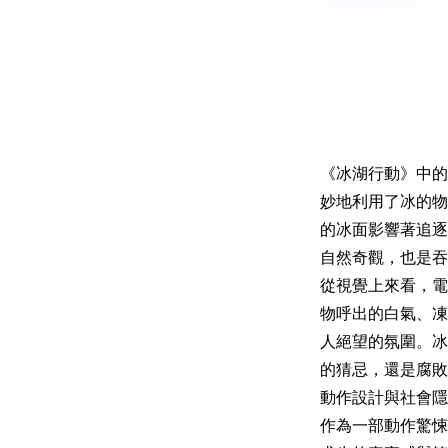
《冰湖行動》中的
妙地利用了冰的物
的冰面影響著追逐
自然奇觀，也是吞
從視覺上來看，電
物呼出的白氣、凍
人絕望的氛圍。冰
的猜忌，還是腐敗
動作設計與社會隱
作為一部動作驚悚