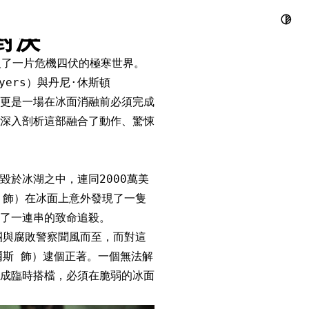
的亡命組隊，
對決
帶入了一片危機四伏的極寒世界。
Myers）與丹尼·休斯頓
戰，更是一場在冰面消融前必須完成
深入剖析這部融合了動作、驚悚
於冰湖之中，連同2000萬美
 飾）在冰面上意外發現了一隻
了一連串的致命追殺。
團與腐敗警察聞風而至，而對這
爾斯 飾）逮個正著。一個無法解
成臨時搭檔，必須在脆弱的冰面