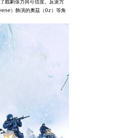
了戲劇張力與可信度。反派方
eene）飾演的奧茲（Oz）等角