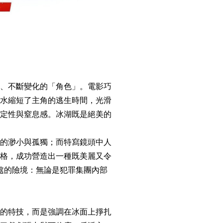
、不斷變化的「角色」。電影巧
水縮短了主角的逃生時間，光滑
定性與窒息感。冰湖既是絕美的
的渺小與孤獨；而特寫鏡頭中人
格，成功營造出一種既美麗又令
處的險境：無論是犯罪集團內部
的特技，而是強調在冰面上掙扎