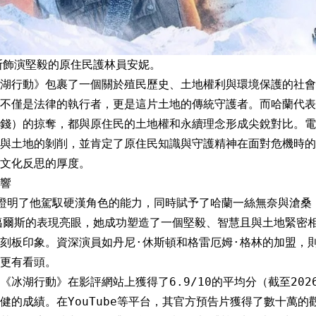
斯飾演堅毅的原住民護林員安妮。
湖行動》包裹了一個關於殖民歷史、土地權利與環境保護的社會
不僅是法律的執行者，更是這片土地的傳統守護者。而哈蘭代表
錢）的掠奪，都與原住民的土地權和永續理念形成尖銳對比。電
與土地的剝削，並肯定了原住民知識與守護精神在面對危機時的
文化反思的厚度。
響
證明了他駕馭硬漢角色的能力，同時賦予了哈蘭一絲無奈與滄桑
邁爾斯的表現亮眼，她成功塑造了一個堅毅、智慧且與土地緊密
刻板印象。資深演員如丹尼·休斯頓和格雷厄姆·格林的加盟，
更有看頭。
《冰湖行動》在影評網站上獲得了6.9/10的平均分（截至20
健的成績。在YouTube等平台，其官方預告片獲得了數十萬