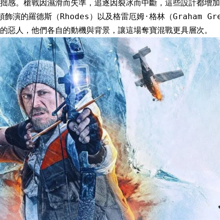
笨拙感。槍戰因濕滑而失準，追逐因裂冰而中斷，這些設計都增加
飾演的羅德斯（Rhodes）以及格雷厄姆·格林（Graham Gr
的惡人，他們各自的動機與背景，讓這場奪寶混戰更具層次。