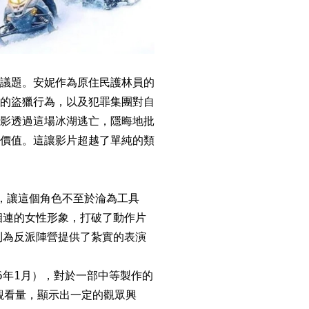
議題。安妮作為原住民護林員的
的盜獵行為，以及犯罪集團對自
影透過這場冰湖逃亡，隱晦地批
價值。這讓影片超越了單純的類
，讓這個角色不至於淪為工具
相連的女性形象，打破了動作片
則為反派陣營提供了紮實的表演
26年1月），對於一部中等製作的
的觀看量，顯示出一定的觀眾興