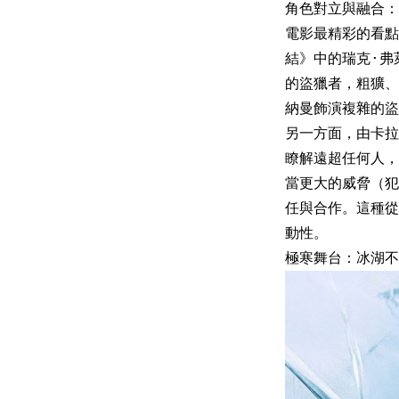
角色對立與融合：
電影最精彩的看點
結》中的瑞克·弗
的盜獵者，粗獷、
納曼飾演複雜的盜
另一方面，由卡拉
瞭解遠超任何人，
當更大的威脅（犯
任與合作。這種從
動性。
極寒舞台：冰湖不