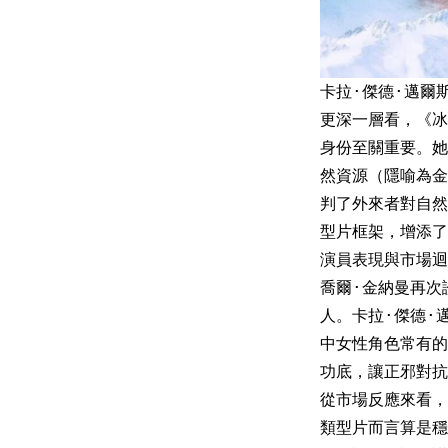
卡拉·傑德·邁爾
更深一層看，《冰
身份至關重要。她
然資源（隱喻為金
判了外來者對自然
型片框架，增添了
演員表現與市場迴
喬爾·金納曼再次
人。卡拉·傑德·
中女性角色常有的
功底，讓正邪對抗
從市場反應來看，
類型片而言算是穩