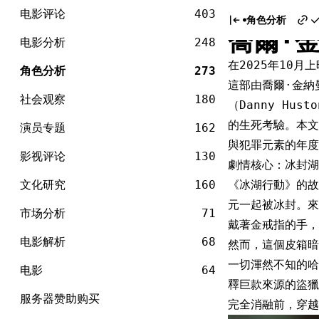
电
《冰湖
Skip
影
电影评论
403
角色分析
to
喬爾·
content
电影分析
248
在2025年10
角色分析
273
這部由喬爾·金納曼（
社会观察
180
（Danny H
的生死考驗。本文
演员专题
162
與犯罪元素的年度
影视评论
130
劇情核心：冰封湖
文化研究
160
《冰湖行動》的故
元一起被冰封。來
市场分析
71
戴著金戒指的手，
电影解析
68
然而，這個皮箱暗
一切渾然不知的哈
电影
64
釋巨款來源的盜獵
服务器赞助购买
完全消融前，穿越