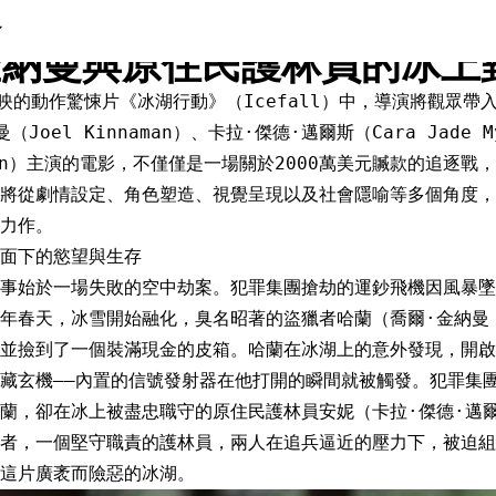
行動》深度解析：極寒絕境下
金納曼與原住民護林員的冰上
月上映的動作驚悚片《冰湖行動》（Icefall）中，導演將觀眾
Joel Kinnaman）、卡拉·傑德·邁爾斯（Cara Jade 
uston）主演的電影，不僅僅是一場關於2000萬美元贓款的追逐
將從劇情設定、角色塑造、視覺呈現以及社會隱喻等多個角度，
力作。
面下的慾望與生存
事始於一場失敗的空中劫案。犯罪集團搶劫的運鈔飛機因風暴墜毀
年春天，冰雪開始融化，臭名昭著的盜獵者哈蘭（喬爾·金納曼
並撿到了一個裝滿現金的皮箱。哈蘭在冰湖上的意外發現，開啟
藏玄機——內置的信號發射器在他打開的瞬間就被觸發。犯罪集
蘭，卻在冰上被盡忠職守的原住民護林員安妮（卡拉·傑德·邁
者，一個堅守職責的護林員，兩人在追兵逼近的壓力下，被迫組
這片廣袤而險惡的冰湖。