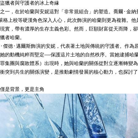
盜獵者與守護者的冰上奇緣
之一，在於哈蘭與安妮這對「非常規組合」的塑造。喬爾·金納
萊格上校等硬漢角色深入人心，此次飾演的哈蘭則更為複雜。他
現實，帶有濃厚的生存主義色彩。然而，巨額財富從天而降，卻
獵者哈蘭。
·傑德·邁爾斯飾演的安妮，代表著土地與傳統的守護者。作為
她的動機純粹而堅定——保護這片土地的自然秩序。當她逮捕哈
罪集團與腐敗體系）出現時，她與哈蘭的關係從對立逐漸轉變為
衝突到共生的關係演變，是推動劇情發展的核心動力，也探討了
僅是背景，更是主角