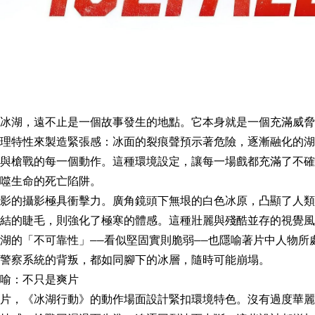
冰湖，遠不止是一個故事發生的地點。它本身就是一個充滿威脅
理特性來製造緊張感：冰面的裂痕聲預示著危險，逐漸融化的湖
與槍戰的每一個動作。這種環境設定，讓每一場戲都充滿了不確
噬生命的死亡陷阱。
影的攝影極具衝擊力。廣角鏡頭下無垠的白色冰原，凸顯了人類
結的睫毛，則強化了極寒的體感。這種壯麗與殘酷並存的視覺風
湖的「不可靠性」——看似堅固實則脆弱——也隱喻著片中人物所
警察系統的背叛，都如同腳下的冰層，隨時可能崩塌。
喻：不只是爽片
片，《冰湖行動》的動作場面設計緊扣環境特色。沒有過度華麗