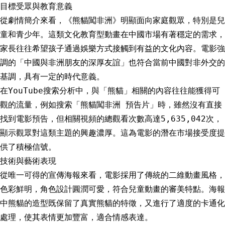
目標受眾與教育意義
從劇情簡介來看，《熊貓闖非洲》明顯面向家庭觀眾，特別是兒
童和青少年。這類文化教育型動畫在中國市場有著穩定的需求，
家長往往希望孩子通過娛樂方式接觸到有益的文化內容。電影強
調的「中國與非洲朋友的深厚友誼」也符合當前中國對非外交的
基調，具有一定的時代意義。
在YouTube搜索分析中，與「熊貓」相關的內容往往能獲得可
觀的流量，例如搜索「熊貓闖非洲 預告片」時，雖然沒有直接
找到電影預告，但相關視頻的總觀看次數高達5,635,042次，
顯示觀眾對這類主題的興趣濃厚。這為電影的潛在市場接受度提
供了積極信號。
技術與藝術表現
從唯一可得的宣傳海報來看，電影採用了傳統的二維動畫風格，
色彩鮮明，角色設計圓潤可愛，符合兒童動畫的審美特點。海報
中熊貓的造型既保留了真實熊貓的特徵，又進行了適度的卡通化
處理，使其表情更加豐富，適合情感表達。