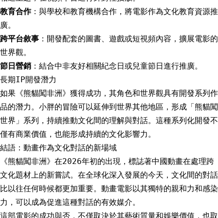
教育合作
：與學校和教育機構合作，將電影作為文化教育資源推
廣。
跨平台敘事
：開發配套的圖書、遊戲或短視頻內容，擴展電影的
世界觀。
節日營銷
：結合中非友好相關紀念日或兒童節日進行推廣。
長期IP開發潛力
如果《熊貓闖非洲》獲得成功，其角色和世界觀具有開發系列作
品的潛力。小胖的冒險可以延伸到世界其他地區，形成「熊貓闖
世界」系列，持續推動文化間的理解與對話。這種系列化開發不
僅有商業價值，也能形成持續的文化影響力。
結語：動畫作為文化對話的新場域
《熊貓闖非洲》在2026年初的出現，標誌著中國動畫在處理跨
文化題材上的新嘗試。在全球化深入發展的今天，文化間的對話
比以往任何時候都更加重要。動畫電影以其獨特的親和力和感染
力，可以成為促進這種對話的有效媒介。
這部電影的成功與否，不僅取決於其藝術質量和娛樂價值，也取