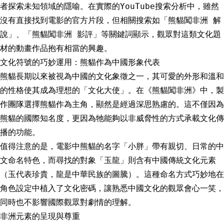
者探索未知領域的隱喻。在實際的YouTube搜索分析中，雖然
沒有直接找到電影的官方片段，但相關搜索如「熊貓闖非洲 解
說」、「熊貓闖非洲 影評」等關鍵詞顯示，觀眾對這類文化題
材的動畫作品抱有相當的興趣。
文化符號的巧妙運用：熊貓作為中國形象代表
熊貓長期以來被視為中國的文化象徵之一，其可愛的外形和溫和
的性格使其成為理想的「文化大使」。在《熊貓闖非洲》中，製
作團隊選擇熊貓作為主角，顯然是經過深思熟慮的。這不僅因為
熊貓的國際知名度，更因為牠能夠以非威脅性的方式承載文化傳
播的功能。
值得注意的是，電影中熊貓的名字「小胖」帶有親切、日常的中
文命名特色，而尋找的對象「玉龍」則含有中國傳統文化元素
（玉代表珍貴，龍是中華民族的圖騰）。這種命名方式巧妙地在
角色設定中植入了文化密碼，讓熟悉中國文化的觀眾會心一笑，
同時也不影響國際觀眾對劇情的理解。
非洲元素的呈現與尊重