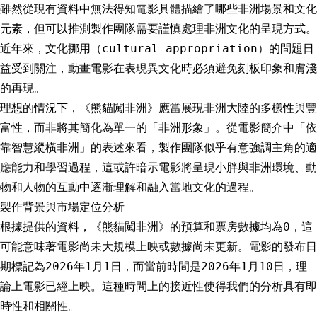
雖然從現有資料中無法得知電影具體描繪了哪些非洲場景和文化
元素，但可以推測製作團隊需要謹慎處理非洲文化的呈現方式。
近年來，文化挪用（cultural appropriation）的問題日
益受到關注，動畫電影在表現異文化時必須避免刻板印象和膚淺
的再現。
理想的情況下，《熊貓闖非洲》應當展現非洲大陸的多樣性與豐
富性，而非將其簡化為單一的「非洲形象」。從電影簡介中「依
靠智慧縱橫非洲」的表述來看，製作團隊似乎有意強調主角的適
應能力和學習過程，這或許暗示電影將呈現小胖與非洲環境、動
物和人物的互動中逐漸理解和融入當地文化的過程。
製作背景與市場定位分析
根據提供的資料，《熊貓闖非洲》的預算和票房數據均為0，這
可能意味著電影尚未大規模上映或數據尚未更新。電影的發布日
期標記為2026年1月1日，而當前時間是2026年1月10日，理
論上電影已經上映。這種時間上的接近性使得我們的分析具有即
時性和相關性。