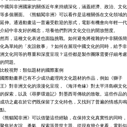
中國與非洲國家的關係近年來持續深化，涵蓋經濟、政治、文化
等多個層面。《熊貓闖非洲》可以看作是這種關係在文化領域的
延伸。通過動畫這一普遍受歡迎的形式，電影有機會向年輕一代
介紹中非友好的概念，培養他們對跨文化交往的開放態度。
然而，這種文化表述也面臨挑戰。如何避免將複雜的中非關係簡
化為單純的「友誼敘事」？如何在展現中國文化的同時，給予非
洲文化同等的尊重和深度呈現？這些都是製作團隊需要仔細考慮
的問題。
比較視野：類似題材的國際案例
國際動畫界已有不少成功處理跨文化題材的作品，例如《獅子
王》對非洲文化的浪漫化呈現，《海洋奇緣》對太平洋島嶼文化
的探索，以及《尋夢環遊記》對墨西哥傳統的致敬。這些作品的
成功之處在於它們既保留了文化特色，又找到了普遍的情感共鳴
點。
《熊貓闖非洲》可以借鑒這些經驗，在保持文化真實性的同時，
聚焦於友誼、勇氣、探索等普世主題。從現有簡介來看，電影似