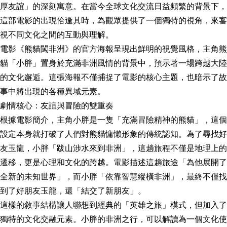
厚友誼」的深刻寓意。在當今全球文化交流日益頻繁的背景下，
這部電影的出現恰逢其時，為觀眾提供了一個獨特的視角，來審
視不同文化之間的互動與理解。
電影《熊貓闖非洲》的官方海報呈現出鮮明的視覺風格，主角熊
貓「小胖」置身於充滿非洲風情的背景中，預示著一場跨越大陸
的文化邂逅。這張海報不僅捕捉了電影的核心主題，也暗示了故
事中將出現的各種異域元素。
劇情核心：友誼與冒險的雙重奏
根據電影簡介，主角小胖是一隻「充滿冒險精神的熊貓」，這個
設定本身就打破了人們對熊貓慵懶形象的傳統認知。為了尋找好
友玉龍，小胖「跋山涉水來到非洲」，這趟旅程不僅是地理上的
遷移，更是心理和文化的跨越。電影描述這趟旅途「為他展開了
全新的未知世界」，而小胖「依靠智慧縱橫非洲」，最終不僅找
到了好朋友玉龍，還「結交了新朋友」。
這樣的敘事結構讓人聯想到經典的「英雄之旅」模式，但加入了
獨特的文化交融元素。小胖的非洲之行，可以解讀為一個文化使