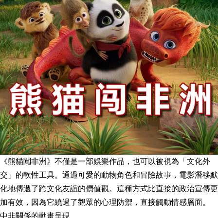
《熊貓闖非洲》不僅是一部娛樂作品，也可以被視為「文化外
交」的軟性工具。通過可愛的動物角色和冒險故事，電影潛移默
化地傳遞了跨文化友誼的價值觀。這種方式比直接的政治宣傳更
加有效，因為它繞過了觀眾的心理防禦，直接觸動情感層面。
中非關係的動畫呈現