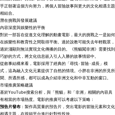
乎正朝著這個方向努力，將個人冒險故事與更大的文化相遇主題
相結合。
潛在挑戰與發展建議
內容深度與娛樂性的平衡
對於一部旨在促進文化理解的動畫電影，最大的挑戰之一是如何
在娛樂性和教育性之間取得平衡。過於說教可能失去年輕觀眾，
過於淺顯則無法實現文化傳播的目的。《熊貓闖非洲》需要找到
巧妙的方式，將文化信息嵌入引人入勝的故事情節中。
從敘事結構來看，電影採用了經典的「尋找-冒險-成長」模
式，這為融入文化元素提供了自然的情境。小胖在非洲的所見所
聞、所遇所感，都可以成為介紹非洲文化和中非互動的窗口。
市場推廣策略建議
基於YouTube搜索分析，與「熊貓」和「非洲」相關的內容具
有相當的市場熱度。電影的推廣可以考慮以下策略：
預告片發布
：製作高質量的預告片，突出電影的冒險元素和文化
相遇主題，在視頻平台進行針對性投放。