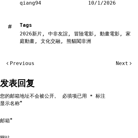
qiang94
10/1/2026
Tags
2026新片
,
中非友誼
,
冒險電影
,
動畫電影
,
家
庭動畫
,
文化交融
,
熊貓闖非洲
文
Previous
Next
章
导
发表回复
航
您的邮箱地址不会被公开。
必填项已用
标注
*
*
显示名称
*
邮箱
网站