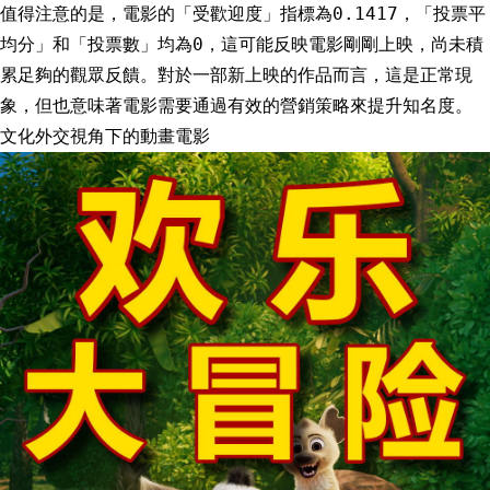
值得注意的是，電影的「受歡迎度」指標為0.1417，「投票平
均分」和「投票數」均為0，這可能反映電影剛剛上映，尚未積
累足夠的觀眾反饋。對於一部新上映的作品而言，這是正常現
象，但也意味著電影需要通過有效的營銷策略來提升知名度。
文化外交視角下的動畫電影