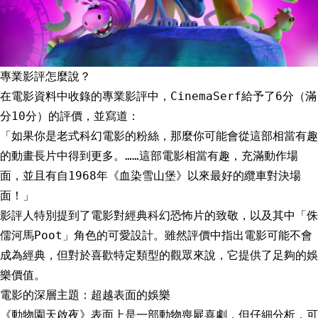
專業影評怎麼說？
在電影資料中收錄的專業影評中，CinemaSerf給予了6分（滿
分10分）的評價，並寫道：
「如果你是老式科幻電影的粉絲，那麼你可能會從這部相當有趣
的動畫長片中得到更多。……這部電影相當有趣，充滿動作場
面，並且有自1968年《血染雪山堡》以來最好的纜車對決場
面！」
影評人特別提到了電影對經典科幻恐怖片的致敬，以及其中「侏
儒河馬Poot」角色的可愛設計。雖然評價中指出電影可能不會
成為經典，但對於喜歡特定類型的觀眾來說，它提供了足夠的娛
樂價值。
電影的深層主題：超越表面的娛樂
《動物園天啟夜》表面上是一部動物喪屍喜劇，但仔細分析，可