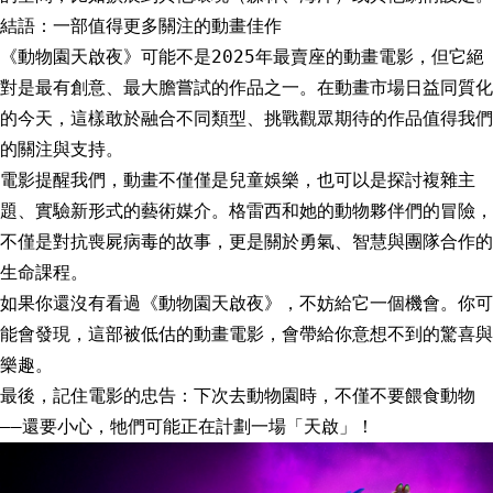
結語：一部值得更多關注的動畫佳作
《動物園天啟夜》可能不是2025年最賣座的動畫電影，但它絕
對是最有創意、最大膽嘗試的作品之一。在動畫市場日益同質化
的今天，這樣敢於融合不同類型、挑戰觀眾期待的作品值得我們
的關注與支持。
電影提醒我們，動畫不僅僅是兒童娛樂，也可以是探討複雜主
題、實驗新形式的藝術媒介。格雷西和她的動物夥伴們的冒險，
不僅是對抗喪屍病毒的故事，更是關於勇氣、智慧與團隊合作的
生命課程。
如果你還沒有看過《動物園天啟夜》，不妨給它一個機會。你可
能會發現，這部被低估的動畫電影，會帶給你意想不到的驚喜與
樂趣。
最後，記住電影的忠告：下次去動物園時，不僅不要餵食動物
——還要小心，牠們可能正在計劃一場「天啟」！