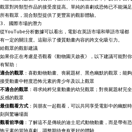
觀眾對跨類型作品的接受度提高。單純的喜劇或恐怖已不能滿足
所有觀眾，混合類型提供了更豐富的觀影體驗。
3. 國際市場的潛力
從YouTube分析數據可以看出，電影在英語市場和華語市場都
有一定的關注度。這顯示了優質動畫內容的跨文化吸引力。
給觀眾的觀影建議
如果你正在考慮是否觀看《動物園天啟夜》，以下建議可能對你
有幫助：
適合的觀眾
：喜歡動物動畫、喪屍題材、黑色幽默的觀眾；能夠
接受動畫中輕度恐怖元素的青少年及以上觀眾
不適合的觀眾
：尋求純粹兒童動畫的幼兒觀眾；對喪屍題材完全
反感的觀眾
最佳觀看方式
：與朋友一起觀看，可以共同享受電影中的幽默時
刻與驚嚇場面
觀看前準備
：了解這不是傳統的迪士尼式動物動畫，而是帶有恐
怖元素的冒險喜劇，調整期待會有更好的體驗