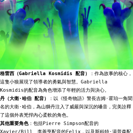
格雷西（Gabriella Kosmidis 配音）
：作為故事的核心，
這隻小狼展現了領導者的勇氣與智慧。Gabriella
Kosmidis的配音為角色增添了年輕的活力與決心。
丹（大衛·哈伯 配音）
：以《怪奇物語》警長吉姆·霍珀一角聞
名的大衛·哈伯，為山獅丹注入了威嚴與深沉的嗓音，完美詮釋
了這個外表兇悍內心柔軟的角色。
其他重要角色
：包括Pierre Simpson配音的
Xavier/Bill、李善亨配音的Felix，以及斯科特·湯普森配