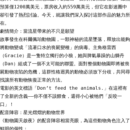
預算僅1200萬美元，票房收入約559萬美元，但它在影迷圈中
卻引發了熱烈討論。今天，就讓我們深入探討這部作品的魅力所
在。
劇情簡介：當流星帶來的不只是願望
故事發生在科爾佩珀動物園，一顆神秘的流星墜落，釋放出能夠
將動物變成「流著口水的喪屍變種」的病毒。主角格雷西
（Gracie）是一隻特立獨行的小狼，她與脾氣暴躁的山獅丹
（Dan）組成了一個不太可能的聯盟。面對整個動物園即將被喪
屍動物攻陷的危機，這群性格迥異的動物必須放下分歧，共同尋
找讓所有動物恢復正常的方法。
電影的英文標語「Don’t feed the animals.」在這裡有
了全新的含義——你不僅不該餵食，還得小心被牠們「反咬一
口」！
配音陣容：星光熠熠的動物世界
《動物園天啟夜》的配音陣容相當亮眼，為這些動物角色注入了
鮮明的個性：