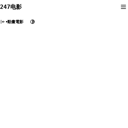
Skip
247电影
to
content
動畫電影