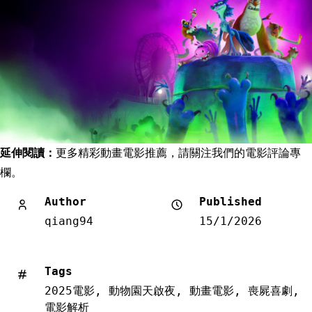
延伸閱讀：
更多精彩動畫電影推薦，請關注我們的電影評論專
欄。
Author
Published
qiang94
15/1/2026
Tags
2025電影
,
動物園天啟夜
,
動畫電影
,
喪屍喜劇
,
電影解析