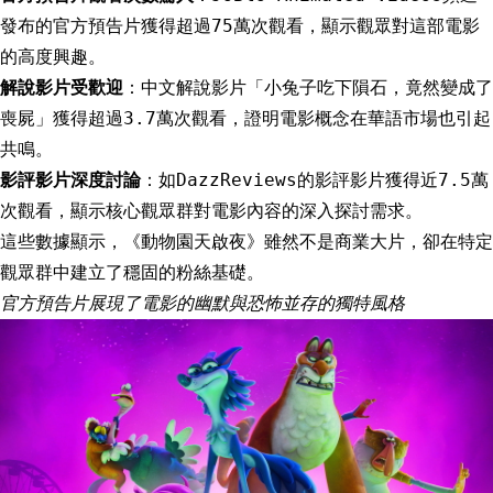
發布的官方預告片獲得超過75萬次觀看，顯示觀眾對這部電影
的高度興趣。
解說影片受歡迎
：中文解說影片「小兔子吃下隕石，竟然變成了
喪屍」獲得超過3.7萬次觀看，證明電影概念在華語市場也引起
共鳴。
影評影片深度討論
：如DazzReviews的影評影片獲得近7.5萬
次觀看，顯示核心觀眾群對電影內容的深入探討需求。
這些數據顯示，《動物園天啟夜》雖然不是商業大片，卻在特定
觀眾群中建立了穩固的粉絲基礎。
官方預告片展現了電影的幽默與恐怖並存的獨特風格