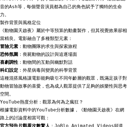
音的Ash等，每個聲音演員都為自己的角色賦予了獨特的生命
力。
製作背景與風格定位
《動物園天啟夜》屬於中等預算的動畫製作，但其視覺效果卻相
當精良。電影融合了多種類型元素：
冒險元素
：動物團隊的求生與探索旅程
恐怖氛圍
：喪屍動物的設計與追逐場面
喜劇調性
：動物間的互動與幽默對話
科幻設定
：外星病毒與變異的科學背景
這種混搭風格讓電影能夠吸引不同年齡層的觀眾，既滿足孩子對
動物冒險故事的喜愛，也為成人觀眾提供了足夠的娛樂性與思考
空間。
YouTube熱度分析：觀眾為何為之瘋狂？
根據電影資料中的YouTube分析數據，《動物園天啟夜》在網
路上的討論度相當可觀：
官方預告片觀看次數驚人
：JoBlo Animated Videos頻道