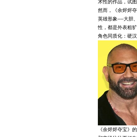
术性的作品，试图摆
然而，《余烬烬夺
英雄形象——大胆
性，都是外表粗犷
角色同质化：硬汉
《余烬烬夺宝》的