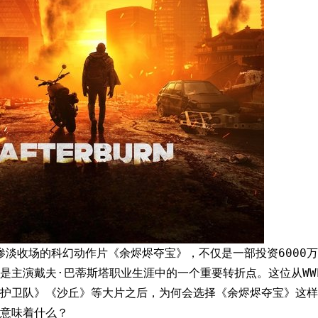
档惨淡收场的科幻动作片《余烬烬夺宝》，不仅是一部投资6000万
是主演戴夫·巴蒂斯塔职业生涯中的一个重要转折点。这位从WW
护卫队》《沙丘》等大片之后，为何会选择《余烬烬夺宝》这样
意味着什么？