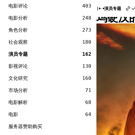
电
戴夫·
Skip
影
电影评论
403
演员专题
to
坞硬汉
content
电影分析
248
角色分析
273
社会观察
180
演员专题
162
影视评论
130
文化研究
160
市场分析
71
电影解析
68
电影
64
服务器赞助购买