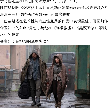
于将他定型在特定的硬汉形象中[4](@ref)。
性市场反响《银河护卫队》喜剧动作硬汉★★★★☆全球票房超7亿
烬烬夺宝》传统动作英雄★★☆☆☆票房惨败
，巴蒂斯塔在艺术性与商业性兼具的作品中表现最佳，而回归传
夺宝》中的Jake角色，与他在《终极救援》《黑夜降临》等影
求生的设定。
夺宝》：转型期的战略失误？