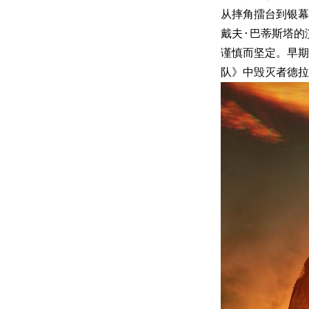
从摔角擂台到银幕
戴夫·巴蒂斯塔的
谨慎而坚定。早期
队》中毁灭者德拉克