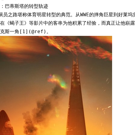
：巴蒂斯塔的转型轨迹
演员之路堪称体育明星转型的典范。从WWE的摔角巨星到好莱坞
在《蝎子王》等影片中的客串为他积累了经验，而真正让他崭露头
斯一角[1](@ref)。