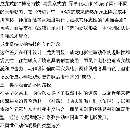
成龙式的”搏命特技”与吴京式的”军事化动作”代表了两种不同
的美学取向。在《传说》中，68岁的成龙依然亲身上阵完成冰
川攀爬、神庙探险等高难度动作，延续其标志性的”疼痛喜剧”
风格。而吴京在《战狼》系列中打造的硬汉形象，更强调团队协
作和战术配合。
成龙坚持实拍特技的创作理念
这种差异在打斗设计上尤为明显。成龙电影注重动作的趣味性和
观赏性，往往融入环境道具的创意使用；而吴京电影更追求实战
感和冲击力，动作设计偏向写实风格。两种风格各具特色，但市
场反馈显示年轻观众更青睐后者带来的”爽感”。
三、类型融合的不同路径
在类型探索上，两位演员选择了截然不同的道路。成龙近年来持
续深耕奇幻冒险题材，《神话》《功夫瑜伽》到《传说》，试图
将动作元素与东方神秘主义结合。而吴京则更多涉足科幻军事类
型，通过《流浪地球》系列推动中国重工业电影发展。
不同世代动作明星的类型选择