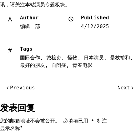
讯，请关注本站演员专题板块。
Author
Published
编辑二部
4/12/2025
Tags
国际合作
,
城桧吏
,
怪物
,
日本演员
,
是枝裕和
,
最好的朋友
,
自闭症
,
青春电影
文
Previous
Next
章
导
发表回复
航
您的邮箱地址不会被公开。
必填项已用
标注
*
*
显示名称