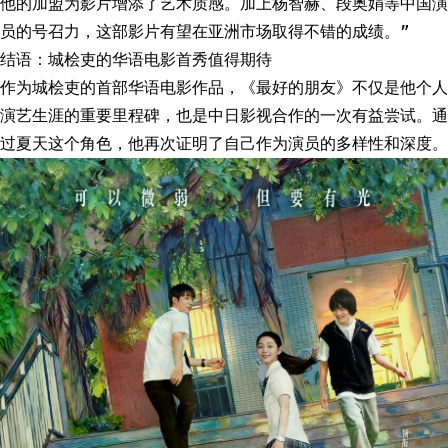
他的加盟为影片增添了艺术质感。加上杨智赫、段奥娟等中国演
员的号召力，这部影片有望在亚洲市场取得不错的成绩。”
结语：城桧吏的华语电影首秀值得期待
作为城桧吏的首部华语电影作品，《最好的朋友》不仅是他个人
演艺生涯的重要里程碑，也是中日影视合作的一次有益尝试。通
过夏天这个角色，他再次证明了自己作为演员的多样性和深度。