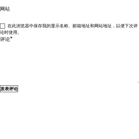
网站
在此浏览器中保存我的显示名称、邮箱地址和网站地址，以便下次评
论时使用。
*
评论