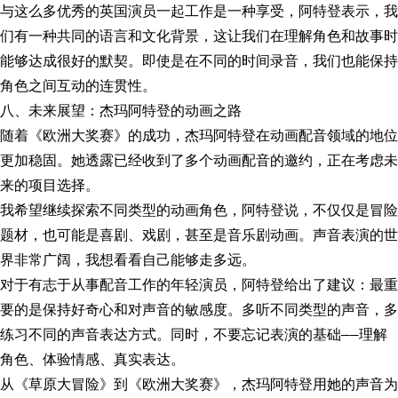
与这么多优秀的英国演员一起工作是一种享受，阿特登表示，我
们有一种共同的语言和文化背景，这让我们在理解角色和故事时
能够达成很好的默契。即使是在不同的时间录音，我们也能保持
角色之间互动的连贯性。
八、未来展望：杰玛阿特登的动画之路
随着《欧洲大奖赛》的成功，杰玛阿特登在动画配音领域的地位
更加稳固。她透露已经收到了多个动画配音的邀约，正在考虑未
来的项目选择。
我希望继续探索不同类型的动画角色，阿特登说，不仅仅是冒险
题材，也可能是喜剧、戏剧，甚至是音乐剧动画。声音表演的世
界非常广阔，我想看看自己能够走多远。
对于有志于从事配音工作的年轻演员，阿特登给出了建议：最重
要的是保持好奇心和对声音的敏感度。多听不同类型的声音，多
练习不同的声音表达方式。同时，不要忘记表演的基础——理解
角色、体验情感、真实表达。
从《草原大冒险》到《欧洲大奖赛》，杰玛阿特登用她的声音为