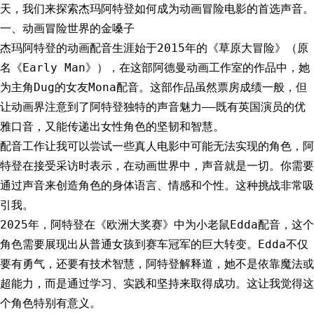
天，我们来探索杰玛阿特登如何成为动画冒险电影的首选声音。
一、动画冒险世界的金嗓子
杰玛阿特登的动画配音生涯始于2015年的《草原大冒险》（原
名《Early Man》），在这部阿德曼动画工作室的作品中，她
为主角Dug的女友Mona配音。这部作品虽然票房成绩一般，但
让动画界注意到了阿特登独特的声音魅力——既有英国演员的优
雅口音，又能传递出女性角色的坚韧和智慧。
配音工作让我可以尝试一些真人电影中可能无法实现的角色，阿
特登在接受采访时表示，在动画世界中，声音就是一切。你需要
通过声音来创造角色的身体语言、情感和个性。这种挑战非常吸
引我。
2025年，阿特登在《欧洲大奖赛》中为小老鼠Edda配音，这个
角色需要展现出从普通女孩到赛车冠军的巨大转变。Edda不仅
要有勇气，还要有技术智慧，阿特登解释道，她不是依靠魔法或
超能力，而是通过学习、实践和坚持来取得成功。这让我觉得这
个角色特别有意义。